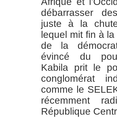
Afrique et l’Occi
débarrasser des
juste à la chut
lequel mit fin à l
de la démocrat
évincé du pouv
Kabila prit le p
conglomérat in
comme le SELEKA
récemment rad
République Centra