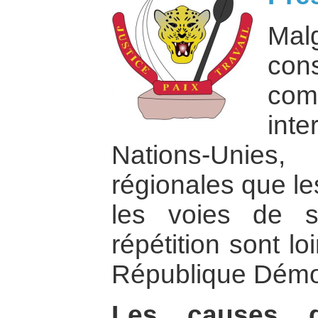
Ma
con
com
int
Nations-Unie
régionales que le
les voies de s
répétition sont l
République Démo
Les causes d