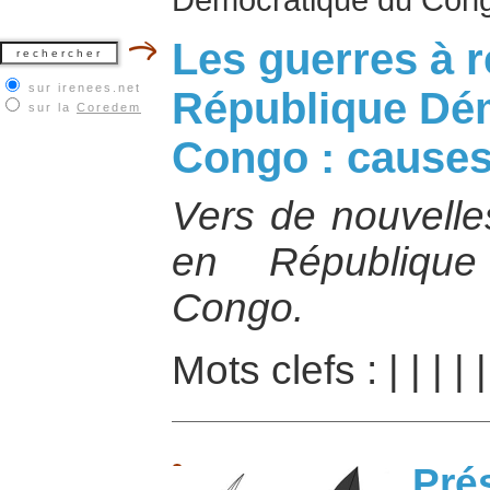
Les guerres à r
sur irenees.net
République Dé
sur la
Coredem
Congo : causes 
Vers de nouvelles
en République
Congo.
Mots clefs :
|
|
|
|
Pré