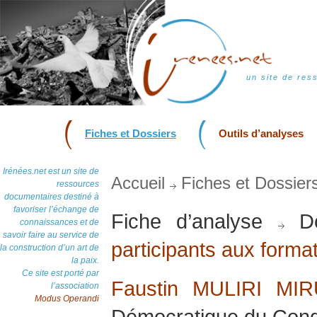
un site de res
Fiches et Dossiers
Outils d’analyses
Irénées.net est un site de
Accueil
Fiches et Dossier
ressources
documentaires destiné à
favoriser l’échange de
Fiche d’analyse
Do
connaissances et de
savoir faire au service de
participants aux form
la construction d’un art de
la paix.
Ce site est porté par
Faustin MULIRI MI
l’association
Modus Operandi
Démocratique du Cong