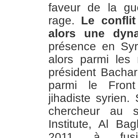
faveur de la gue
rage.
Le confli
alors une dyn
présence en Syri
alors parmi les
président Bachar
parmi le Fron
jihadiste syrien.
chercheur au 
Institute, Al B
2011 à fusi