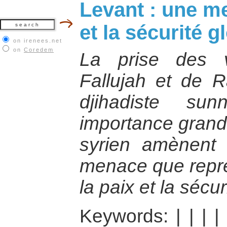
Levant : une m
et la sécurité g
on irenees.net
on
Coredem
La prise des v
Fallujah et de 
djihadiste su
importance grandi
syrien amènent à
menace que repré
la paix et la sécur
Keywords:
|
|
|