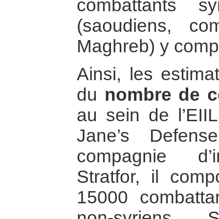
combattants sy
(saoudiens, co
Maghreb) y compr
Ainsi, les estima
du
nombre de c
au sein de l’EII
Jane’s Defens
compagnie d’in
Stratfor, il com
15000 combattan
non-syriens