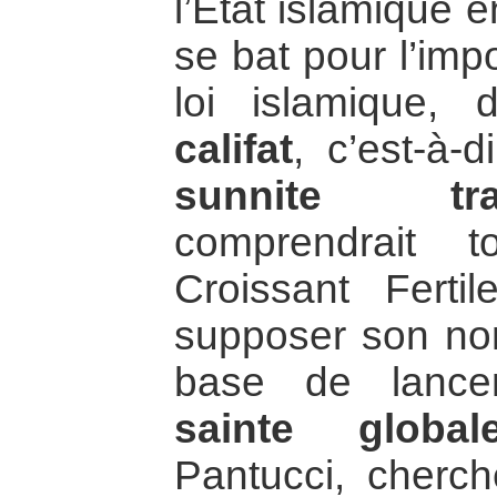
l’État islamique e
se bat pour l’impo
loi islamique,
califat
, c’est-à-
sunnite tran
comprendrait 
Croissant Ferti
supposer son nom.
base de lanc
sainte global
Pantucci, cherc