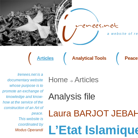
a website of r
Articles
Analytical Tools
Peace
Irenees.net is a
Home
Articles
documentary website
whose purpose is to
promote an exchange of
Analysis file
knowledge and know-
how at the service of the
construction of an Art of
Laura BARJOT JEBAH
peace.
This website is
coordinated by
L’Etat Islamique
Modus Operandi