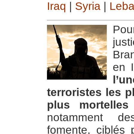
Iraq
|
Syria
|
Leb
Pou
just
Bran
en 
l’u
terroristes les p
plus mortelle
notamment des
fomente, ciblés