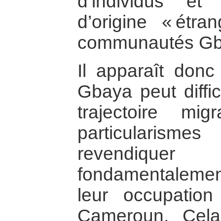
d’individus e
d’origine « étr
communautés Gb
Il apparaît don
Gbaya peut diffi
trajectoire mi
particularisme
revendiquer 
fondamentalement 
leur occupation
Cameroun. Cel