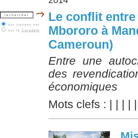
Le conflit entr
sur irenees.net
Mbororo à Mand
sur la
Coredem
Cameroun)
Entre une autocht
des revendicatio
économiques
Mots clefs :
|
|
|
|
Mis