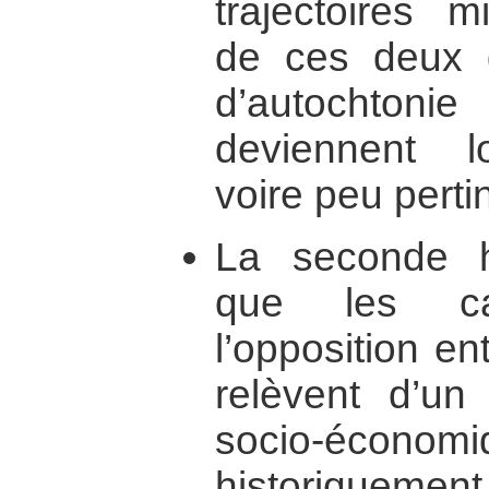
trajectoires m
de ces deux g
d’autochtoni
deviennent lo
voire peu perti
La seconde h
que les ca
l’opposition e
relèvent d’un
socio-écono
historiquem