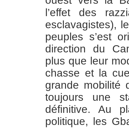
ouest vers la B
l’effet des razz
esclavagistes), 
peuples s’est or
direction du Ca
plus que leur mod
chasse et la cuei
grande mobilité 
toujours une stab
définitive. Au p
politique, les Gb