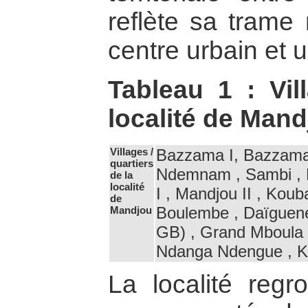
reflète sa trame
centre urbain et 
Tableau 1 : Vi
localité de Man
Villages /
Bazzama I, Bazzama
quartiers
Ndemnam , Sambi , 
de la
localité
I , Mandjou II , Koub
de
Boulembe , Daïguene
Mandjou
GB) , Grand Mboula 
Ndanga Ndengue , K
La localité reg