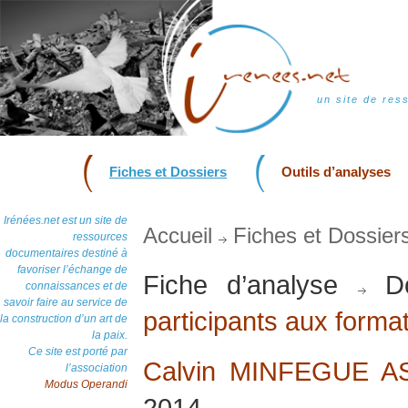
un site de res
Fiches et Dossiers
Outils d’analyses
Irénées.net est un site de
Accueil
Fiches et Dossier
ressources
documentaires destiné à
favoriser l’échange de
Fiche d’analyse
Do
connaissances et de
savoir faire au service de
participants aux form
la construction d’un art de
la paix.
Ce site est porté par
Calvin MINFEGUE 
l’association
Modus Operandi
2014