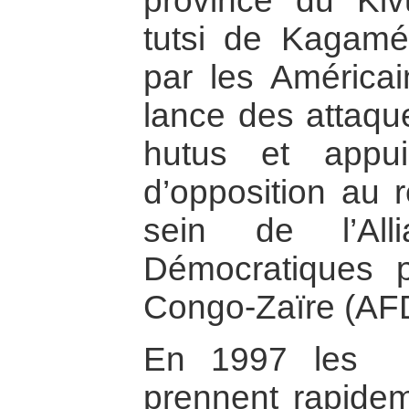
province du Ki
tutsi de Kagamé
par les Américai
lance des attaque
hutus et appu
d’opposition au
sein de l’All
Démocratiques p
Congo-Zaïre (AF
En 1997 les re
prennent rapidem