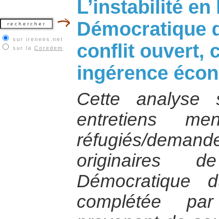
L’instabilité e
Démocratique d
sur irenees.net
conflit ouvert, 
sur la
Coredem
ingérence éco
Cette analyse 
entretiens 
réfugiés/dem
originaires 
Démocratique 
complétée par