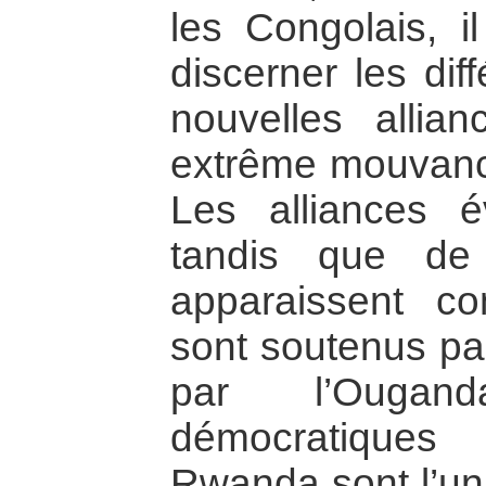
les Congolais, i
discerner les dif
nouvelles allia
extrême mouvance 
Les alliances 
tandis que de
apparaissent co
sont soutenus pa
par l’Ougan
démocratiques
Rwanda sont l’un