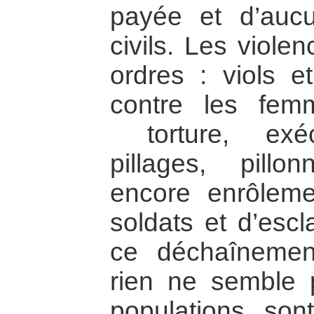
payée et d’auc
civils. Les viole
ordres : viols e
contre les fem
torture, exéc
pillages, pill
encore enrôleme
soldats et d’esc
ce déchaînemen
rien ne semble p
populations son