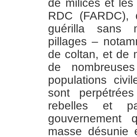
de milices et le
RDC (FARDC), q
guérilla sans
pillages – notam
de coltan, et de 
de nombreuses
populations civi
sont perpétrée
rebelles et p
gouvernement 
masse désunie e