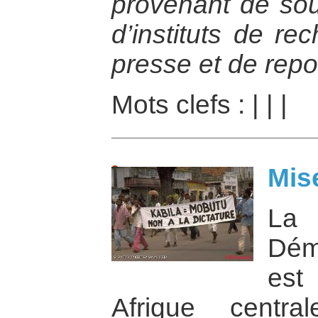
provenant de sour
d’instituts de re
presse et de repo
Mots clefs :
|
|
|
Mis
La
Dém
est
Afrique centra