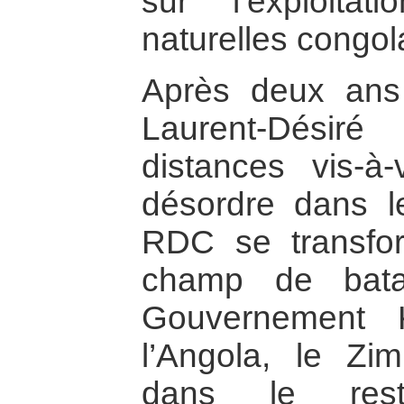
sur l’exploita
naturelles congol
Après deux ans
Laurent-Désir
distances vis-
désordre dans l
RDC se transf
champ de batai
Gouvernement 
l’Angola, le Zi
dans le re