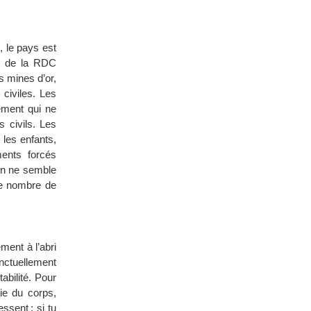
, le pays est
es de la RDC
s mines d’or,
civiles. Les
ement qui ne
 civils. Les
 les enfants,
ments forcés
en ne semble
 le nombre de
ment à l’abri
onctuellement
abilité. Pour
ie du corps,
ssent ; si tu