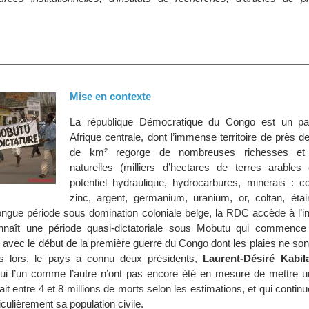
Mise en contexte
La république Démocratique du Congo est un pa
Afrique centrale, dont l’immense territoire de près de
de km² regorge de nombreuses richesses et 
naturelles (milliers d’hectares de terres arables 
potentiel hydraulique, hydrocarbures, minerais : co
zinc, argent, germanium, uranium, or, coltan, étai
longue période sous domination coloniale belge, la RDC accède à l’
nnaît une période quasi-dictatoriale sous Mobutu qui commence
 avec le début de la première guerre du Congo dont les plaies ne so
s lors, le pays a connu deux présidents,
Laurent-Désiré Kabil
qui l’un comme l’autre n’ont pas encore été en mesure de mettre u
fait entre 4 et 8 millions de morts selon les estimations, et qui contin
rticulièrement sa population civile.