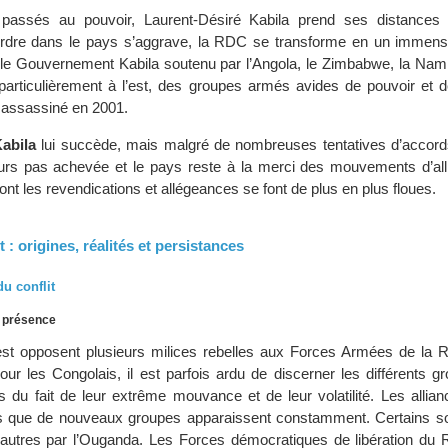
assés au pouvoir, Laurent-Désiré Kabila prend ses distances v
rdre dans le pays s’aggrave, la RDC se transforme en un immen
st le Gouvernement Kabila soutenu par l’Angola, le Zimbabwe, la Nami
particulièrement à l’est, des groupes armés avides de pouvoir et d
 assassiné en 2001.
abila
lui succède, mais malgré de nombreuses tentatives d’accords
ours pas achevée et le pays reste à la merci des mouvements d’all
dont les revendications et allégeances se font de plus en plus floues.
st : origines, réalités et persistances
u conflit
n présence
est opposent plusieurs milices rebelles aux Forces Armées de la 
our les Congolais, il est parfois ardu de discerner les différents g
es du fait de leur extrême mouvance et de leur volatilité. Les allia
s que de nouveaux groupes apparaissent constamment. Certains s
’autres par l’Ouganda. Les Forces démocratiques de libération du