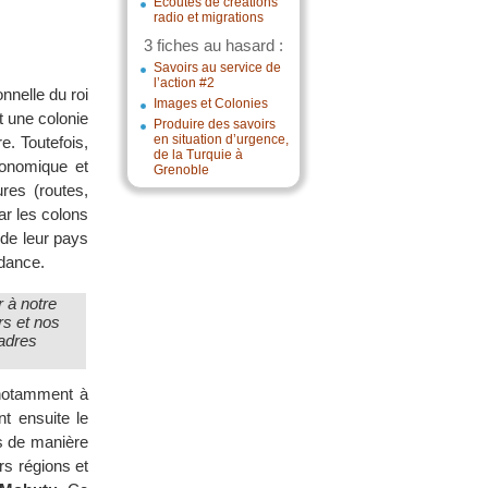
Écoutes de créations
radio et migrations
3 fiches au hasard :
Savoirs au service de
l’action #2
nnelle du roi
Images et Colonies
t une colonie
Produire des savoirs
en situation d’urgence,
e. Toutefois,
de la Turquie à
conomique et
Grenoble
res (routes,
ar les colons
 de leur pays
ndance.
r à notre
rs et nos
cadres
notamment à
nt ensuite le
ys de manière
rs régions et