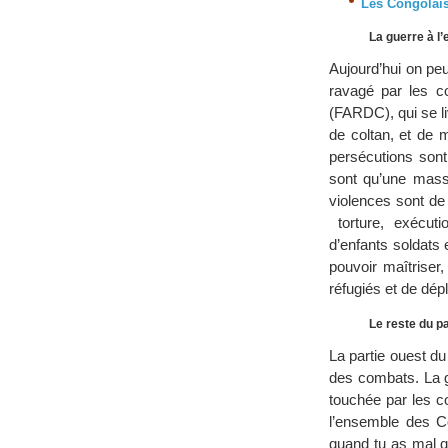
Les Congolais
La guerre à l’
Aujourd’hui on peut
ravagé par les c
(FARDC), qui se l
de coltan, et de 
persécutions sont
sont qu’une masse
violences sont de 
torture, exécuti
d’enfants soldats
pouvoir maîtriser,
réfugiés et de dépl
Le reste du p
La partie ouest d
des combats. La g
touchée par les co
l’ensemble des Co
quand tu as mal qu