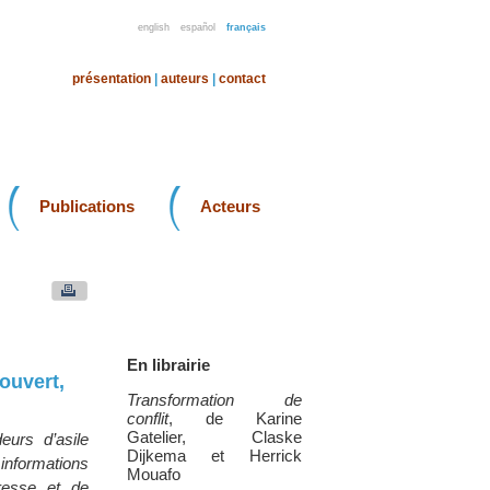
english
español
français
présentation
|
auteurs
|
contact
Publications
Acteurs
En librairie
ouvert,
Transformation de
conflit
, de Karine
Gatelier, Claske
urs d’asile
Dijkema et Herrick
informations
Mouafo
presse et de