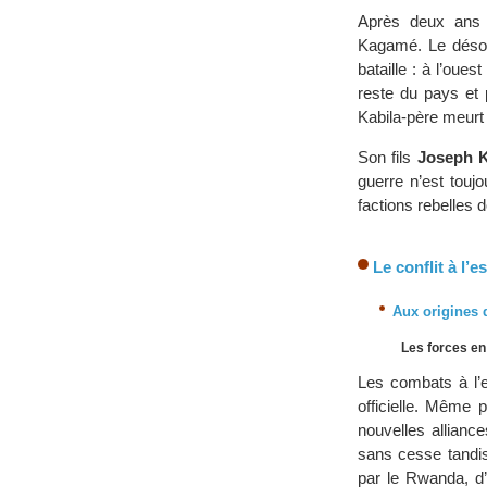
Après deux ans p
Kagamé. Le déso
bataille : à l’oue
reste du pays et 
Kabila-père meurt
Son fils
Joseph K
guerre n’est touj
factions rebelles 
Le conflit à l’e
Aux origines d
Les forces e
Les combats à l’
officielle. Même p
nouvelles allianc
sans cesse tandi
par le Rwanda, d