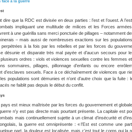
 face à la guerre
est
 dire que la RDC est divisée en deux parties : l’est et l’ouest. A l’est
ombats impliquant une multitude de milices et les Forces armé
ivrent à une guérilla sans merci ponctuée de pillages – notamment de
minerais – mais aussi de nombreuses exactions sur les populations 
 perpétrées à la fois par les rebelles et par les forces du gouvern
 désunie et disparate très mal payée et d’aucun secours pour les
plusieurs ordres : viols et violences sexuelles contre les femmes et
ons sommaires, pillages, pillonnage d’enfants ou encore enrôle
 et d’esclaves sexuels. Face à ce déchaînement de violences que ri
 les populations sont démunies et n’ont d’autre choix que la fuite :
acés ne faiblit pas depuis le début du conflit.
ays
u pays est mieux maîtrisée par les forces du gouvernement et globale
uerre n’y est pas directe mais pourtant présente. La capitale est p
mbats mais continuellement sujette à un climat d’insécurité et d’inst
ngolais, la guerre est omniprésente : « l’Est est comme une part
elque part, la douleur est localisée, mais c’est tout le corps qui la re