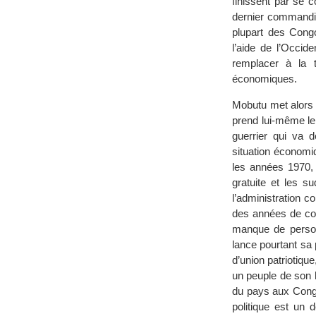
finissent par se 
dernier commandit
plupart des Cong
l’aide de l’Occid
remplacer à la 
économiques.
Mobutu met alors 
prend lui-même l
guerrier qui va d
situation économi
les années 1970, 
gratuite et les s
l’administration c
des années de col
manque de person
lance pourtant sa
d’union patriotique
un peuple de son 
du pays aux Congo
politique est un 