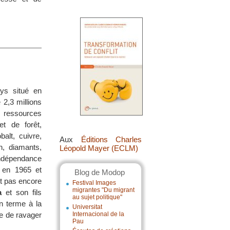
ys situé en
 2,3 millions
ressources
et de forêt,
balt, cuivre,
Aux
Éditions Charles
n, diamants,
Léopold Mayer (ECLM)
indépendance
 en 1965 et
Blog de Modop
nt pas encore
Festival Images
migrantes "Du migrant
a
et son fils
au sujet politique"
n terme à la
Universitat
ue de ravager
Internacional de la
Pau