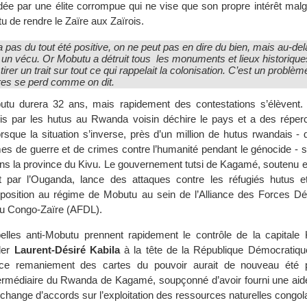
dée par une élite corrompue qui ne vise que son propre intérêt malg
u de rendre le Zaïre aux Zaïrois.
a pas du tout été positive, on ne peut pas en dire du bien, mais au-del
e, un vécu. Or Mobutu a détruit tous les monuments et lieux historique
tirer un trait sur tout ce qui rappelait la colonisation. C’est un problèm
res se perd comme on dit.
tu durera 32 ans, mais rapidement des contestations s’élèvent.
is par les hutus au Rwanda voisin déchire le pays et a des réper
orsque la situation s’inverse, près d’un million de hutus rwandais - 
es de guerre et de crimes contre l’humanité pendant le génocide - s
ans la province du Kivu. Le gouvernement tutsi de Kagamé, soutenu e
t par l’Ouganda, lance des attaques contre les réfugiés hutus e
osition au régime de Mobutu au sein de l’Alliance des Forces D
 du Congo-Zaïre (AFDL).
lles anti-Mobutu prennent rapidement le contrôle de la capitale 
ader
Laurent-Désiré Kabila
à la tête de la République Démocratiq
ce remaniement des cartes du pouvoir aurait de nouveau été p
intermédiaire du Rwanda de Kagamé, soupçonné d’avoir fourni une aide
échange d’accords sur l’exploitation des ressources naturelles congol