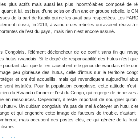
les plus actifs mais aussi les plus incontrôlables composé de ré
quant à lui, est issu d’une scission d’un ancien groupe rebelle, le CN
ses de la part de Kabila qui ne les avait pas respectées. Les FAR
alement réussi, fin 2013, à vaincre ces rebelles qui avaient réussi à
mportantes de l’est du pays, mais rien n’est encore assuré.
s
es Congolais, l’élément déclencheur de ce conflit sans fin qui ravag
es hutus rwandais. Si le degré de responsabilité des hutus n’est que 
le pourtant clair que le lien causal entre le génocide rwandais et le con
age peu glorieuse des hutus, celle d’intrus sur le territoire congo
otéger et ont été accueillis, mais qui revendiquent aujourd’hui abu
 se sont installés. Pour la population congolaise, cette attitude n’est
ncien du Rwanda d’annexer l’est du Congo, qui regorge de richesses 
 en ressources. Cependant, il reste important de souligner qu’on
du hutu ». Un quidam congolais n’a pas de mal à côtoyer un hutu, c’est
range et qui engendre cette image de fauteurs de trouble, d’autant 
mbreux, mais occupent des postes clés, ce qui génère de la frustr
itisme.