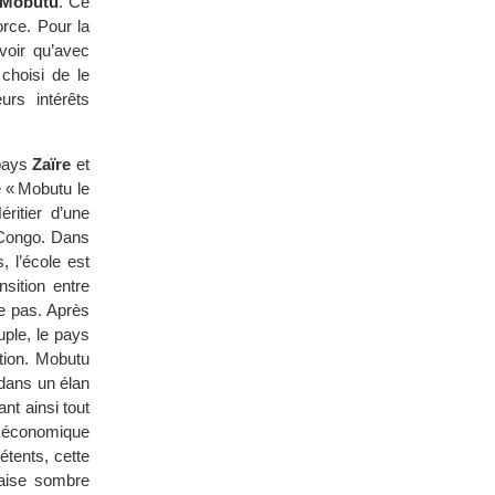
 Mobutu
. Ce
rce. Pour la
voir qu’avec
choisi de le
rs intérêts
 pays
Zaïre
et
 « Mobutu le
ritier d’une
 Congo. Dans
, l’école est
sition entre
re pas. Après
ple, le pays
tion. Mobutu
 dans un élan
ant ainsi tout
on économique
tents, cette
laise sombre