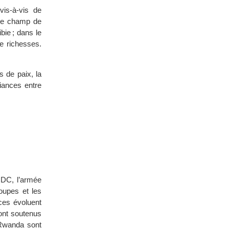
is-à-vis de
se champ de
bie ; dans le
e richesses.
 de paix, la
iances entre
RDC, l’armée
roupes et les
nces évoluent
ont soutenus
 Rwanda sont