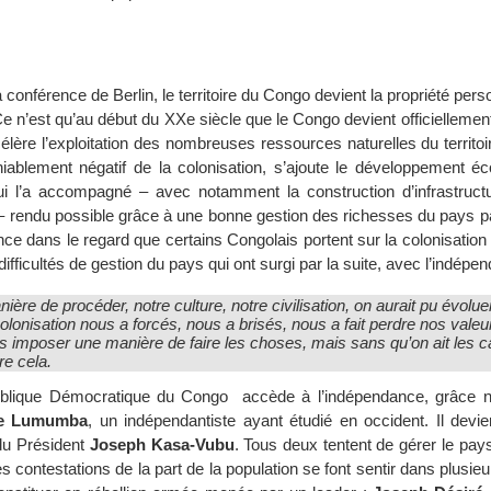
 conférence de Berlin, le territoire du Congo devient la propriété perso
Ce n’est qu’au début du XXe siècle que le Congo devient officiellemen
élère l’exploitation des nombreuses ressources naturelles du territoir
iablement négatif de la colonisation, s’ajoute le développement é
i l’a accompagné – avec notamment la construction d’infrastructu
 – rendu possible grâce à une bonne gestion des richesses du pays p
ce dans le regard que certains Congolais portent sur la colonisation
difficultés de gestion du pays qui ont surgi par la suite, avec l’indépe
ière de procéder, notre culture, notre civilisation, on aurait pu évolue
olonisation nous a forcés, nous a brisés, nous a fait perdre nos valeu
us imposer une manière de faire les choses, mais sans qu’on ait les 
re cela.
ublique Démocratique du Congo accède à l’indépendance, grâce 
ce Lumumba
, un indépendantiste ayant étudié en occident. Il devie
du Président
Joseph Kasa-Vubu
. Tous deux tentent de gérer le pa
 contestations de la part de la population se font sentir dans plusieu