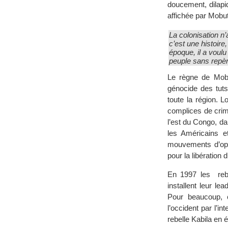
doucement, dilapi
affichée par Mobut
La colonisation n’
c’est une histoir
époque, il a voulu 
peuple sans repè
Le règne de Mobu
génocide des tuts
toute la région. L
complices de crim
l’est du Congo, d
les Américains e
mouvements d’opp
pour la libération
En 1997 les rebe
installent leur le
Pour beaucoup, 
l’occident par l’
rebelle Kabila en 