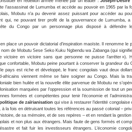
constituer en rébellion armée menée par un leader :
Joseph-Désiré
e l’assassinat de Lumumba et accède au pouvoir en 1965 par la fo
olais, Mobutu n’a pu devenir assez puissant pour accéder au pou
ent qui, ne pouvant tirer profit de la gouvernance de Lumumba, a 
tête du Congo par un personnage plus disposé à défendre leu
en place un pouvoir dictatorial d’inspiration maoïste. Il renomme le
e nom de Mobutu Sese Seko Kuku Ngbendu wa Zabanga (qui signifie
e victoire en victoire sans que personne ne puisse l’arrêter »). Hé
que confortable, Mobutu peine pourtant à conserver la grandeur du
le pays est riche et développé, le franc congolais vaut deux dollars
ud-africains viennent même se faire soigner au Congo. Mais la tran
oloniale bien huilée et la nouvelle élite parvenue de Mobutu ne s’opè
onisation marquées par l’oppression et la soumission de tout un peu
nes formées et compétentes pour tenir l’économie et l’administra
politique de zaïrianisation
qui vise à restaurer l’identité congolaise
, à la fois en détruisant toutes les références au passé colonial – priv
histoire, de sa mémoire, et de ses repères – et en rendant la gesti
lais et non plus aux étrangers. Mais faute de gens formés et compé
désastre et fait fuir les investisseurs étrangers. L’économie congo