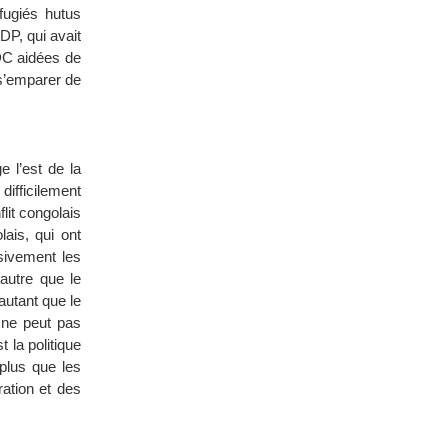
fugiés hutus
DP, qui avait
DC aidées de
 s’emparer de
e l’est de la
difficilement
flit congolais
lais, qui ont
sivement les
 autre que le
autant que le
 ne peut pas
 la politique
plus que les
ation et des