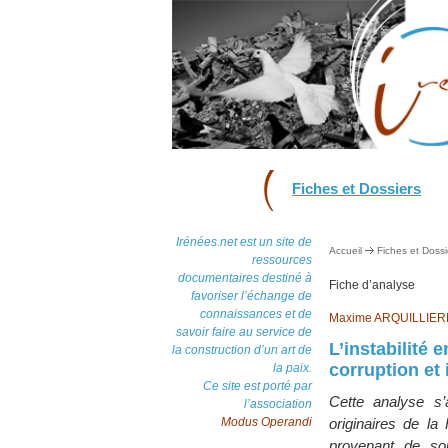
Fiches et Dossiers
Irénées.net est un site de
Accueil
Fiches et Dossi
ressources
documentaires destiné à
Fiche d’analyse
favoriser l’échange de
connaissances et de
Maxime ARQUILLIER
savoir faire au service de
L’instabilité
la construction d’un art de
corruption e
la paix.
Ce site est porté par
Cette analyse s
l’association
Modus Operandi
originaires de l
provenant de sour