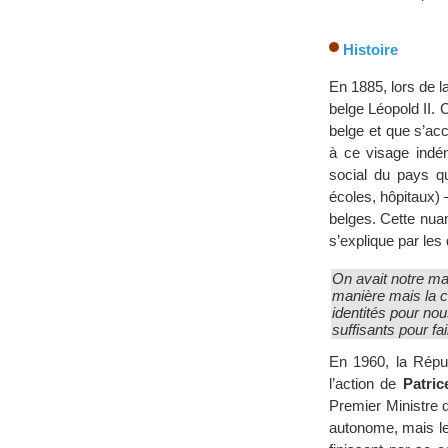
Histoire
En 1885, lors de la
belge Léopold II. 
belge et que s’acc
à ce visage indén
social du pays qu
écoles, hôpitaux)
belges. Cette nuan
s’explique par les 
On avait notre man
manière mais la c
identités pour no
suffisants pour fai
En 1960, la Rép
l’action de
Patri
Premier Ministre 
autonome, mais les