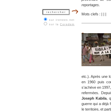
reportages.
Mots clefs :
|
|
|
sur irenees.net
sur la
Coredem
etc.). Après une 
en 1960 puis co
s’achève en 1997,
refermées. Depui
Joseph Kabila
, 
guerre qui a déjà 
le territoire, et pa