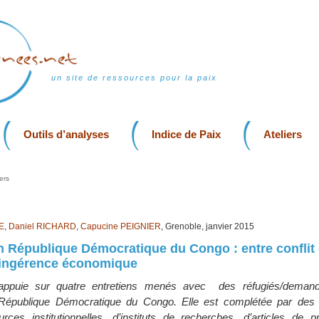
un site de ressources pour la paix
Outils d’analyses
Indice de Paix
Ateliers
ers
E
,
Daniel RICHARD
,
Capucine PEIGNIER
, Grenoble, janvier 2015
 en République Démocratique du Congo : entre conflit 
t ingérence économique
’appuie sur quatre entretiens menés avec des réfugiés/demande
a République Démocratique du Congo. Elle est complétée par des 
ces institutionnelles, d’instituts de recherches, d’articles de 