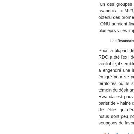
l’un des groupes 
rwandais. Le M23, 
obtenu des promes
l’ONU auraient fin
plusieurs villes i
Les Rwandai
Pour la plupart d
RDC a été l’exil d
vérifiable, il semb
a engendré une im
émigré pour se pr
territoires où ils
témoin du désir a
Rwanda est pauvre
parler de « haine 
des élites qui dé
hutus sont peu no
soupçons de favor