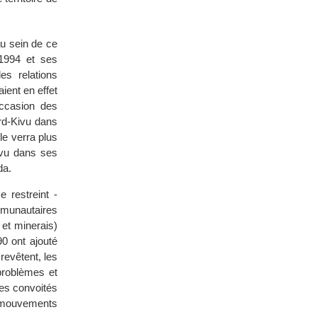
u sein de ce
1994 et ses
es relations
ient en effet
occasion des
rd-Kivu dans
le verra plus
Kivu dans ses
da.
 restreint -
ommunautaires
 et minerais)
0 ont ajouté
revêtent, les
problèmes et
ces convoités
 mouvements