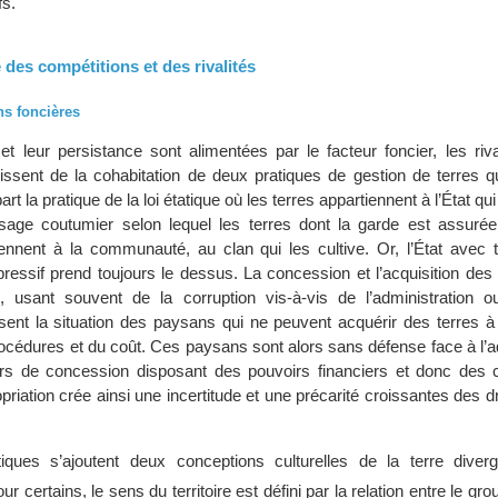
fs.
re des compétitions et des rivalités
ns foncières
et leur persistance sont alimentées par le facteur foncier, les riva
issent de la cohabitation de deux pratiques de gestion de terres q
rt la pratique de la loi étatique où les terres appartiennent à l’État q
’usage coutumier selon lequel les terres dont la garde est assurée
ennent à la communauté, au clan qui les cultive. Or, l’État avec to
épressif prend toujours le dessus. La concession et l’acquisition des
s, usant souvent de la corruption vis-à-vis de l’administration 
lisent la situation des paysans qui ne peuvent acquérir des terres 
océdures et du coût. Ces paysans sont alors sans défense face à l’a
s de concession disposant des pouvoirs financiers et donc des 
opriation crée ainsi une incertitude et une précarité croissantes des dr
ques s’ajoutent deux conceptions culturelles de la terre diver
our certains, le sens du territoire est défini par la relation entre le gr