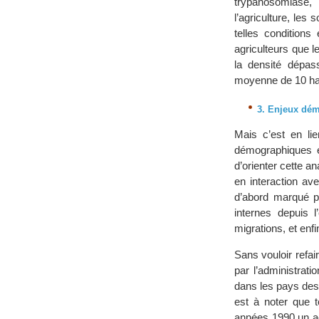
trypanosomiase,
l’agriculture, les 
telles conditions
agriculteurs que l
la densité dépas
moyenne de 10 habi
3. Enjeux dé
Mais c’est en li
démographiques e
d’orienter cette a
en interaction av
d’abord marqué p
internes depuis 
migrations, et enfi
Sans vouloir refai
par l’administrat
dans les pays des 
est à noter que t
années 1990 un ac