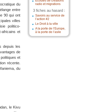
Écoutes de créations
mocratique du
radio et migrations
mélange entre
3 fiches au hasard :
ie 90 qui ont
Savoirs au service de
l’action #2
ipales villes
Le Droit à la ville
ie politico-
A la porte de l’Europe,
africains et
à la porte de l’asile
es depuis les
 avantages de
politiques et
ion récente.
 Maniema, du
dan, le Kivu