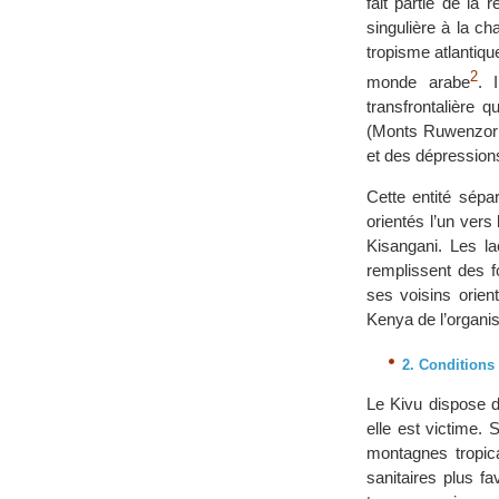
fait partie de la
singulière à la ch
tropisme atlantiqu
2
monde arabe
. 
transfrontalière 
(Monts Ruwenzori 
et des dépression
Cette entité sépa
orientés l’un vers 
Kisangani. Les l
remplissent des f
ses voisins orien
Kenya de l’organi
2. Conditions
Le Kivu dispose d
elle est victime.
montagnes tropic
sanitaires plus f