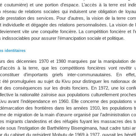
é coutumière) et une portion d’espace. L’accès à la terre est indi
n réseau de relations sociales qui induisent une obligation de loyaut
de prestation des services. Pour d’autres, la vision de la terre co
 individuelle et dégagée des relations personnalisées. La vision de l
e deviennent vite une conquête foncière. La compétition foncière et l
s indissociables pour assurer l’émancipation sociale et politique.
s identitaires
urs des décennies 1970 et 1980 marquées par la manipulation de l
 d’accès à la terre, que les compétitions foncières vont revêtir 
 constituer d’importants griefs inter-communautaires. En effe
nt été promulguées au sujet du Kivu pour distinguer les nationaux d
nt des conséquences sur les droits fonciers. En 1972, une loi conf
llective la nationalité zaïroise aux populations culturellement proc
Kivu avant l’indépendance en 1960. Elle concerne des populations v
la démarcation des frontières dans les années 1910, les populations 
e de migration de la main d’œuvre organisé par l’administration col
es migrants clandestins et des réfugiés fuyant les massacres des tu
uée sous l’instigation de Barthélémy Bisengimana, haut cadre tutsi a
ur du cabinet du président Mobutu de 1969 à 1977, ouvrait les bénéfi