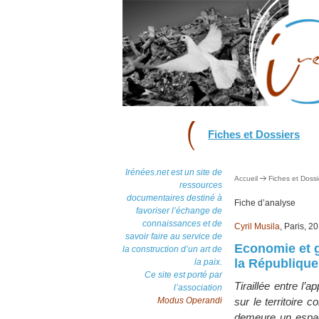
Fiches et Dossiers
Irénées.net est un site de
Accueil
Fiches et Dossi
ressources
documentaires destiné à
Fiche d’analyse
favoriser l’échange de
connaissances et de
Cyril Musila
, Paris, 2
savoir faire au service de
Economie et gé
la construction d’un art de
la Républiqu
la paix.
Ce site est porté par
Tiraillée entre l’
l’association
Modus Operandi
sur le territoire 
demeure un espac