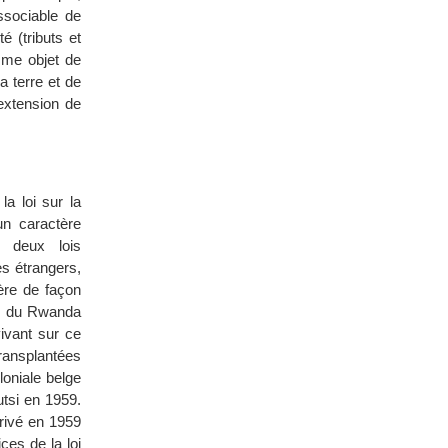
ssociable de
é (tributs et
mme objet de
a terre et de
’extension de
a loi sur la
un caractère
t, deux lois
es étrangers,
ère de façon
hes du Rwanda
ivant sur ce
transplantées
oniale belge
tsi en 1959.
rrivé en 1959
ces de la loi