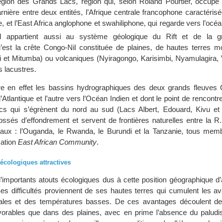
 région des Grands Lacs, région qui, selon Roland Pourtier, occupe 
arnière entre deux entités, l’Afrique centrale francophone caractérisé
e, et l’East Africa anglophone et swahiliphone, qui regarde vers l’océan
Il appartient aussi au système géologique du Rift et de la gr
qu’est la crête Congo-Nil constituée de plaines, de hautes terres 
et Mitumba) ou volcaniques (Nyiragongo, Karisimbi, Nyamulagira, V
s lacustres.
re en effet les bassins hydrographiques des deux grands fleuves 
l’Atlantique et l’autre vers l’Océan Indien et dont le point de rencontr
acs qui s’égrènent du nord au sud (Lacs Albert, Edouard, Kivu et
ossés d’effondrement et servent de frontières naturelles entre la R
taux : l’Ouganda, le Rwanda, le Burundi et la Tanzanie, tous mem
sation
East African Community
.
 écologiques attractives
’importants atouts écologiques dus à cette position géographique d’a
 Ses difficultés proviennent de ses hautes terres qui cumulent les 
ales et des températures basses. De ces avantages découlent de
avorables que dans des plaines, avec en prime l’absence du paludi