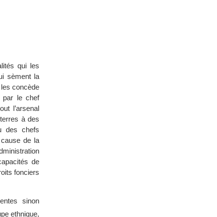
lités qui les
ui sèment la
ui les concède
 par le chef
ut l’arsenal
 terres à des
ou des chefs
à cause de la
dministration
capacités de
oits fonciers
gentes sinon
oupe ethnique,