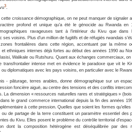
3
vu
.
t cette croissance démographique, on ne peut manquer de signaler a
ractère profond et unique qu’a été le génocide au Rwanda en 
mographiques ravageuses tant à l’intérieur du Kivu que dans l
ses voisins. Plus d’un million de fugitifs et de réfugiés rwandais s’éta
s zones frontalières dans cette région, accentuant par la même 
s et ethniques internes déjà fortes au début des années 1990 au No
e Masisi, Walikale ou Rutshuru. Quant aux échanges commerciaux, on 
ère transfrontalier intense met en évidence le paradoxe que vit le 
es ou diplomatiques avec les pays voisins, en particulier avec le Rwan
is - pâturage, terres arables, donne démographique sur un espace
ession foncière aiguë, au centre des tensions et des conflits interc
es. La dimension « ressources naturelles rares et stratégiques » (bois
n dans le grand commerce international depuis la fin des années 199
lémentaire à cette pression. Quelles que soient les formes qu’elles 
 ou de partage de la terre constituent un paramètre essentiel des 
ntes du Kivu. Elles posent le problème du contrôle territorial d’espa
ion dont la composition hétérogène est déséquilibrée par des