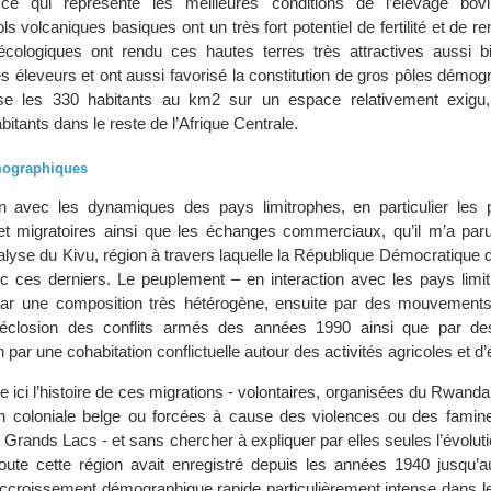
 ce qui représente les meilleures conditions de l’élevage bov
sols volcaniques basiques ont un très fort potentiel de fertilité et de 
 écologiques ont rendu ces hautes terres très attractives aussi b
es éleveurs et ont aussi favorisé la constitution de gros pôles démo
se les 330 habitants au km2 sur un espace relativement exigu,
tants dans le reste de l’Afrique Centrale.
mographiques
en avec les dynamiques des pays limitrophes, en particulier le
t migratoires ainsi que les échanges commerciaux, qu’il m’a paru
nalyse du Kivu, région à travers laquelle la République Démocratique
ec ces derniers. Le peuplement – en interaction avec les pays limit
ar une composition très hétérogène, ensuite par des mouvements
l’éclosion des conflits armés des années 1990 ainsi que par d
n par une cohabitation conflictuelle autour des activités agricoles et d
re ici l’histoire de ces migrations - volontaires, organisées du Rwanda
ion coloniale belge ou forcées à cause des violences ou des famine
Grands Lacs - et sans chercher à expliquer par elles seules l’évolutio
oute cette région avait enregistré depuis les années 1940 jusqu’a
croissement démographique rapide particulièrement intense dans le t