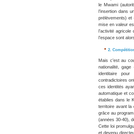
le Mwami (autorit
l’insertion dans u
prélèvements) et 
mise en valeur est
l’activité agricol
l’espace sont alor
2. Compétition
Mais c’est au co
nationalité, gage
identitaire pour
contradictoires o
ces identités aya
automatique et co
établies dans le 
territoire avant 
grâce au programm
(années 30-40), d
Cette loi promulg
et devenu directe