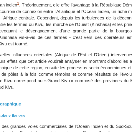
1
an indien
. Théoriquement, elle offre l’avantage à la République Dé
ourroie de connexion entre l’Atlantique et l’Océan Indien, un riche 
e l’Afrique centrale. Cependant, depuis les turbulences de la décenn
tre les fermes du Kivu, les marché de l’Ouest (Kinshasa) et les princ
ovoquant le désengagement d’une grande partie de la bourgeois
inshasa vis-à-vis de ces fermes - c’est vers des opérateurs est-
Kivu est tourné.
lles influences orientales (Afrique de l’Est et l’Orient) intervenu
urs effets que cet article voudrait analyser en montrant d’abord les
aphique de cette région, ensuite les processus socio-économiques et 
 de pôles à la fois comme témoins et comme résultats de l’évolut
, le Kivu correspond au « Grand Kivu » composé des provinces du
ud Kivu.
ographique
e-deux fleuves
r des grandes voies commerciales de l’Océan Indien et du Sud-Sou