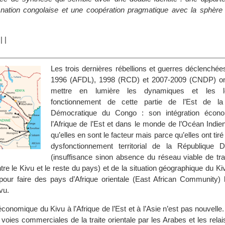
 nation congolaise et une coopération pragmatique avec la sphèr
|
|
|
Les trois dernières rébellions et guerres déclenché
1996 (AFDL), 1998 (RCD) et 2007-2009 (CNDP) on
mettre en lumière les dynamiques et les l
fonctionnement de cette partie de l’Est de la
Démocratique du Congo : son intégration écon
l’Afrique de l’Est et dans le monde de l’Océan Indi
qu’elles en sont le facteur mais parce qu’elles ont tir
dysfonctionnement territorial de la République 
(insuffisance sinon absence du réseau viable de tra
re le Kivu et le reste du pays) et de la situation géographique du K
t pour faire des pays d’Afrique orientale (East African Community) 
vu.
économique du Kivu à l’Afrique de l’Est et à l’Asie n’est pas nouvelle. 
voies commerciales de la traite orientale par les Arabes et les relai