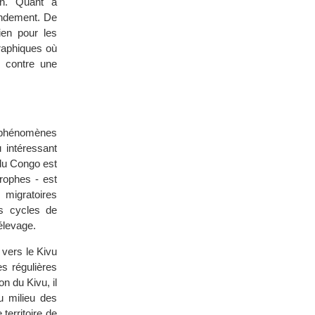
in. Quant à
rendement. De
ien pour les
graphiques où
 contre une
s phénomènes
 intéressant
 du Congo est
rophes - est
 migratoires
es cycles de
’élevage.
 vers le Kivu
s régulières
n du Kivu, il
u milieu des
erritoire de