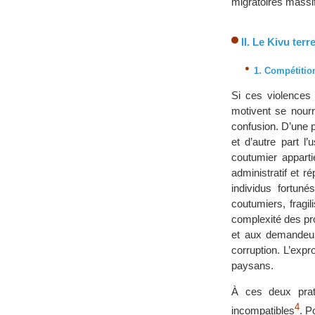
migratoires massi
II. Le Kivu ter
1. Compétitio
Si ces violences 
motivent se nourr
confusion. D’une pa
et d’autre part l
coutumier apparti
administratif et r
individus fortuné
coutumiers, fragi
complexité des pr
et aux demandeur
corruption. L’expr
paysans.
À ces deux prati
4
incompatibles
. P