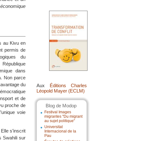
e économique
es au Kivu en
t permis de
ogiques du
 République
omique dans
en. Non parce
é avantage du
Aux
Éditions Charles
Léopold Mayer (ECLM)
Démocratique
nsport et de
ivu proche de
Blog de Modop
l’unique voie
Festival Images
migrantes "Du migrant
au sujet politique"
Universitat
Elle s’inscrit
Internacional de la
Pau
s Swahili sur