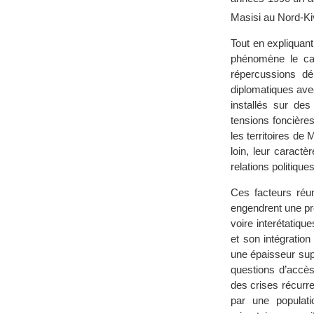
Masisi au Nord-Ki
Tout en expliquan
phénomène le ca
répercussions dé
diplomatiques avec 
installés sur de
tensions foncière
les territoires d
loin, leur caract
relations politiqu
Ces facteurs réun
engendrent une pr
voire interétatiqu
et son intégratio
une épaisseur supp
questions d’accès
des crises récurre
par une populat