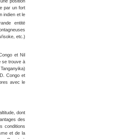
une position
e par un fort
 indien et le
ande entité
montagneuses
isoke, etc.)
Congo et Nil
e se trouve à
 Tanganyika)
.D. Congo et
bres avec le
ltitude, dont
avantages des
s conditions
sme et de la