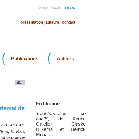
english
español
français
présentation
|
auteurs
|
contact
Publications
Acteurs
En librairie
riental de
Transformation de
conflit
, de Karine
Gatelier, Claske
, son ancrage
Dijkema et Herrick
Asie, le Kivu
Mouafo
enance et un