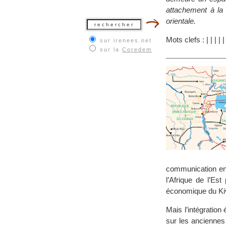
attachement à la
orientale.
Mots clefs :
|
|
|
|
sur irenees.net
sur la
Coredem
communication ent
l’Afrique de l’Es
économique du Ki
Mais l’intégration 
sur les anciennes 