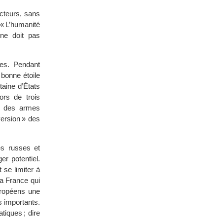
acteurs, sans
« L’humanité
ne doit pas
es. Pendant
 bonne étoile
taine d’États
ors de trois
re des armes
version » des
es russes et
er potentiel.
 se limiter à
La France qui
uropéens une
s importants.
iques ; dire