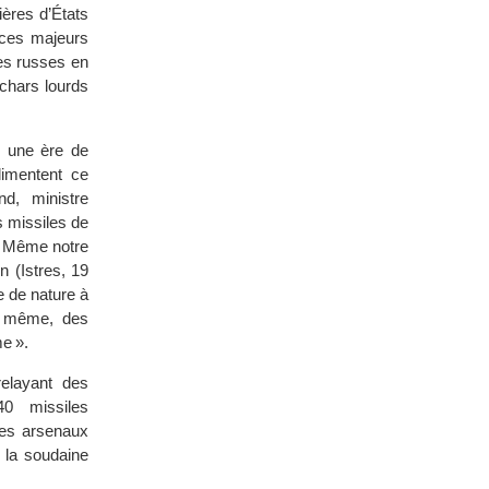
ières d’États
ices majeurs
ces russes en
 chars lourds
s une ère de
limentent ce
d, ministre
s missiles de
n ! Même notre
 (Istres, 19
e de nature à
nt même, des
e ».
relayant des
0 missiles
 des arsenaux
à la soudaine