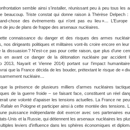
nfrontation semble ainsi s’installer, réunissant peu à peu tous les 
e beaucoup. Triste constat qui donne raison à Thérèse Delpech : 
rand-chose des événements qui n’ont pas eu lieu »… L’Europe 
in de jeu de plans de frappe des arsenaux nucléaires.
ette connaissance du danger et des risques des armes nucléair
nos dirigeants politiques et militaires vont-ils croire encore en leur
e la dissuasion ? N’est-ce pas pour cette raison, que plus d’une cen
s en avant ce danger de la détonation nucléaire par accident l
o 2013, Nayarit et Vienne 2014) portant sur l’impact humanitai
t vrai que la France décida de les bouder, prétextant le risque de « di
désarmement nucléaire…
que la présence de plusieurs milliers d’armes nucléaires tactiqu
ques de la guerre froide – se faisant face, constituent un réel dang
erait une volonté d’apaiser les tensions actuelles. La France ne peut
s
Rafale
en Pologne et participer ainsi à cette montée des tensions. 
une puissance indépendante doit exercer avec ses partenaires e
tats-Unis et la Russie, qui détiennent les arsenaux nucléaires les plu
tiples leviers d’influence dans les sphères économiques et diplomat