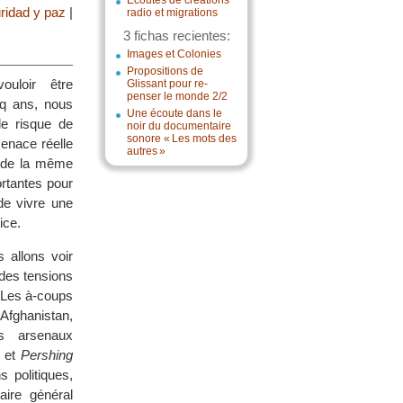
Écoutes de créations
ridad y paz
|
radio et migrations
3 fichas recientes:
Images et Colonies
Propositions de
uloir être
Glissant pour re-
penser le monde 2/2
inq ans, nous
Une écoute dans le
le risque de
noir du documentaire
sonore « Les mots des
menace réelle
autres »
s de la même
rtantes pour
e vivre une
ice.
 allons voir
 des tensions
. Les à-coups
fghanistan,
es arsenaux
et
Pershing
s politiques,
aire général