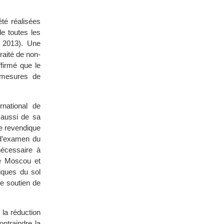
té réalisées
e toutes les
n 2013). Une
raité de non-
firmé que le
 mesures de
rnational de
 aussi de sa
ie revendique
 d’examen du
nécessaire à
re Moscou et
iques du sol
e soutien de
 la réduction
ntraindre la