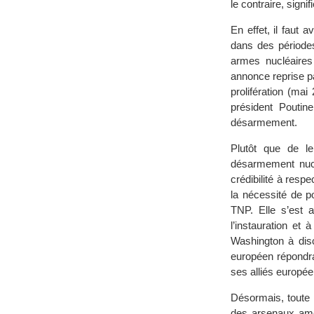
le contraire, signi
En effet, il faut
dans des période
armes nucléaires
annonce reprise p
prolifération (ma
président Poutin
désarmement.
Plutôt que de le
désarmement nuclé
crédibilité à res
la nécessité de p
TNP. Elle s’est a
l’instauration et
Washington à disc
européen répondra
ses alliés europée
Désormais, toute 
des arsenaux amér