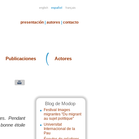
english
español
français
presentación
|
autores
|
contacto
Publicaciones
Actores
Blog de Modop
Festival Images
migrantes "Du migrant
es. Pendant
au sujet politique"
 bonne étoile
Universitat
Internacional de la
Pau