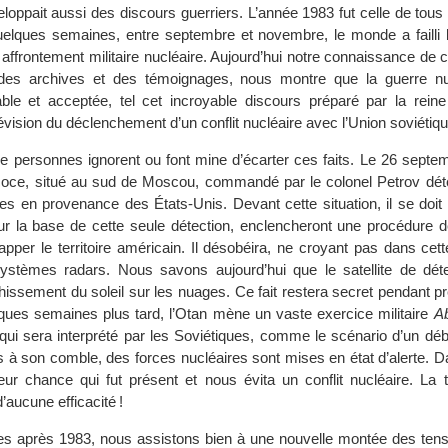
loppait aussi des discours guerriers. L’année 1983 fut celle de tous
elques semaines, entre septembre et novembre, le monde a failli 
affrontement militaire nucléaire. Aujourd’hui notre connaissance de c
 des archives et des témoignages, nous montre que la guerre nuc
ble et acceptée, tel cet incroyable discours préparé par la reine 
évision du déclenchement d’un conflit nucléaire avec l’Union soviétiqu
e personnes ignorent ou font mine d’écarter ces faits. Le 26 septem
écoce, situé au sud de Moscou, commandé par le colonel Petrov dét
es en provenance des États-Unis. Devant cette situation, il se doit 
sur la base de cette seule détection, enclencheront une procédure 
apper le territoire américain. Il désobéira, ne croyant pas dans cett
stèmes radars. Nous savons aujourd’hui que le satellite de dét
échissement du soleil sur les nuages. Ce fait restera secret pendant p
ques semaines plus tard, l’Otan mène un vaste exercice militaire
Ab
ui sera interprété par les Soviétiques, comme le scénario d’un débu
rs à son comble, des forces nucléaires sont mises en état d’alerte. 
teur chance qui fut présent et nous évita un conflit nucléaire. La 
’aucune efficacité !
s après 1983, nous assistons bien à une nouvelle montée des tens