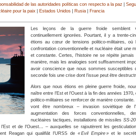
ponsabilidad de las autoridades políticas con respecto a la paz
|
Segu
aire pour la paix
|
Estados Unidos
|
Rusia
|
Francia
Les leçons de la guerre froide semblent vo
continuellement ignorées. Pourtant, il y a trente-c
étions au cœur de tensions politico-militaires, où 
confrontation conventionnelle et nucléaire était une 
et constante. Certes, l’histoire ne se répète jamai
manière, mais les analogies sont suffisamment impo
avoir conscience que nous sommes susceptibles d
seconde fois une crise dont l’issue peut être destructr
Alors que nous étions en pleine guerre froide, nous
naître entre l’Est et l’Ouest à la fin des années 1970,
politico-militaires se renforcer de manière constante
vont être nombreux – invasion soviétique de l’A
augmentation des forces conventionnelles, d
nucléaires tactiques, installations de missiles
SS-20
 l’Est et de l’Ouest… – auxquelles se rajoutèrent les gesticulation
ent Reagan qui qualifiât l’URSS de
« Evil Empire »
et le secrét