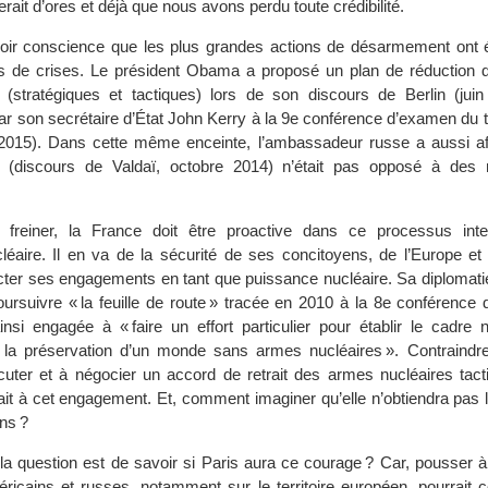
fierait d’ores et déjà que nous avons perdu toute crédibilité.
 avoir conscience que les plus grandes actions de désarmement ont é
s de crises. Le président Obama a proposé un plan de réduction d
 (stratégiques et tactiques) lors de son discours de Berlin (jui
ar son secrétaire d’État John Kerry à la 9e conférence d’examen du t
i 2015). Dans cette même enceinte, l’ambassadeur russe a aussi af
e (discours de Valdaï, octobre 2014) n’était pas opposé à des
 freiner, la France doit être proactive dans ce processus inte
aire. Il en va de la sécurité de ses concitoyens, de l’Europe et
pecter ses engagements en tant que puissance nucléaire. Sa diplomat
oursuivre « la feuille de route » tracée en 2010 à la 8e conférence
insi engagée à « faire un effort particulier pour établir le cadre 
 à la préservation d’un monde sans armes nucléaires ». Contraind
uter et à négocier un accord de retrait des armes nucléaires tact
it à cet engagement. Et, comment imaginer qu’elle n’obtiendra pas l
ns ?
la question est de savoir si Paris aura ce courage ? Car, pousser à
icains et russes, notamment sur le territoire européen, pourrait co