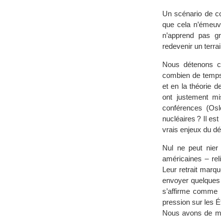
Un scénario de co
que cela n’émeuv
n’apprend pas g
redevenir un terra
Nous détenons c
combien de temps, 
et en la théorie d
ont justement mi
conférences (Osl
nucléaires ? Il es
vrais enjeux du 
Nul ne peut nier 
américaines – reli
Leur retrait marqu
envoyer quelque
s’affirme comme 
pression sur les É
Nous avons de mul