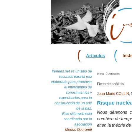
Articulos
Inst
Irenees.net es un sitio de
Inicio
Articulos
recursos para la paz
elaborado para promover
Ficha de análisis
el intercambio de
conocimientos y
Jean-Marie COLLIN
, 
experiencias para la
Risque nucléa
construcción de un arte
de la paz.
Nous détenons c
Este sitio web está
combien de temps, 
coordinado por la
asociación
et en la théorie de
Modus Operandi