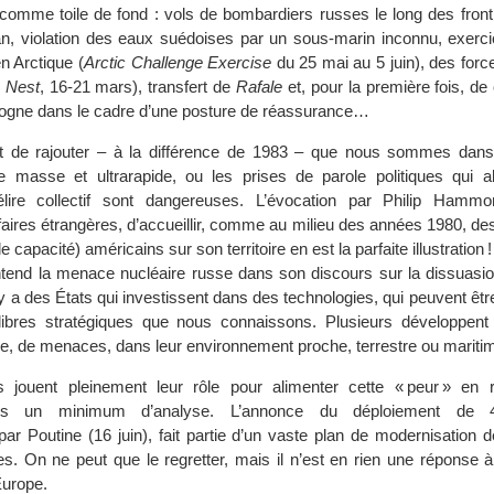
 comme toile de fond : vols de bombardiers russes le long des front
n, violation des eaux suédoises par un sous-marin inconnu, exerc
en Arctique (
Arctic Challenge Exercise
du 25 mai au 5 juin), des for
s Nest
, 16-21 mars), transfert de
Rafale
et, pour la première fois, de
ogne dans le cadre d’une posture de réassurance…
ent de rajouter – à la différence de 1983 – que nous sommes dan
 masse et ultrarapide, ou les prises de parole politiques qui a
ire collectif sont dangereuses. L’évocation par Philip Hammon
faires étrangères, d’accueillir, comme au milieu des années 1980, de
e capacité) américains sur son territoire en est la parfaite illustratio
tend la menace nucléaire russe dans son discours sur la dissuasion
Il y a des États qui investissent dans des technologies, qui peuvent êtr
quilibres stratégiques que nous connaissons. Plusieurs développe
ce, de menaces, dans leur environnement proche, terrestre ou maritim
s jouent pleinement leur rôle pour alimenter cette « peur » en 
ans un minimum d’analyse. L’annonce du déploiement de 4
 par Poutine (16 juin), fait partie d’un vaste plan de modernisation
es. On ne peut que le regretter, mais il n’est en rien une réponse 
’Europe.