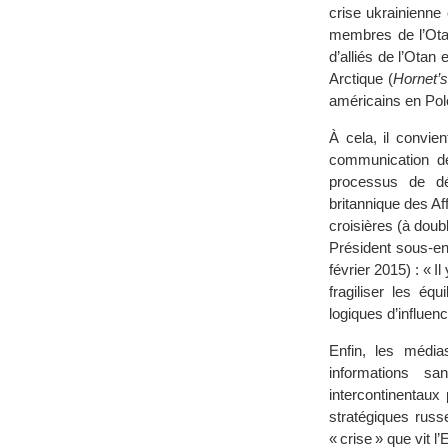
crise ukrainienne
membres de l’Ota
d’alliés de l’Otan 
Arctique (
Hornet’
américains en Pol
À cela, il convi
communication de
processus de dél
britannique des Af
croisières (à doubl
Président sous-en
février 2015) : « 
fragiliser les é
logiques d’influen
Enfin, les média
informations s
intercontinentaux
stratégiques russ
« crise » que vit l