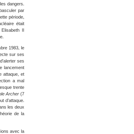
 les dangers.
basculer par
ette période,
léaire était
Elisabeth II
e.
bre 1983, le
ecte sur ses
d’alerter ses
de lancement
e attaque, et
ection a mal
resque trente
le Archer
(7
t d’attaque.
Dans les deux
théorie de la
ions avec la