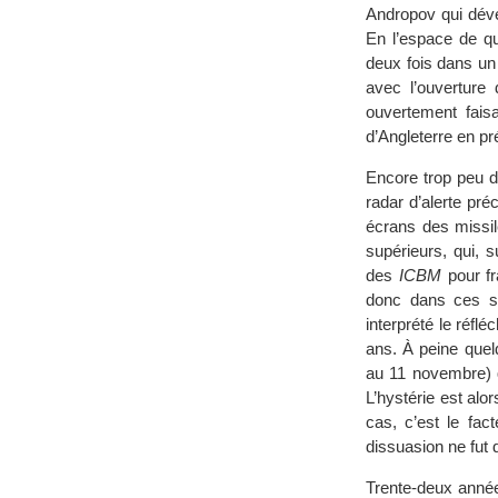
Andropov qui déve
En l’espace de qu
deux fois dans un 
avec l’ouverture
ouvertement faisa
d’Angleterre en pr
Encore trop peu d
radar d’alerte pr
écrans des missil
supérieurs, qui, 
des
ICBM
pour fr
donc dans ces sy
interprété le réfl
ans. À peine quel
au 11 novembre) q
L’hystérie est alo
cas, c’est le fac
dissuasion ne fut d
Trente-deux année