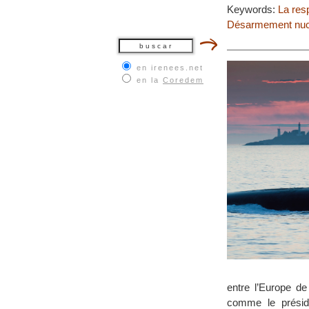
Keywords:
La res
Désarmement nuclé
en irenees.net
en la
Coredem
entre l’Europe de
comme le présid