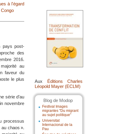
ues à l'égard
u Congo
 pays post-
approche des
vembre 2016.
 majorité au
en faveur du
poste le plus
Aux
Éditions Charles
Léopold Mayer (ECLM)
une série d’au
Blog de Modop
fin novembre
Festival Images
migrantes "Du migrant
au sujet politique"
du processus
Universitat
Internacional de la
 au chaos ».
Pau