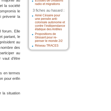
a majorité au
Écoutes de créations
radio et migrations
et la société
3 fiches au hasard :
 compromis le
Aimé Césaire pour
i prévenir la
une pensée anti-
coloniale autonome et
contre l’indépendance
étatique des Antilles
l forum. Elle
Propositions de
t partant, le
Glissant pour re-
penser le monde 2/2
président au
Réseau TRACES
u nombre des
articiper au
r vaut d’être
fis en termes
on pour enfin
 la situation