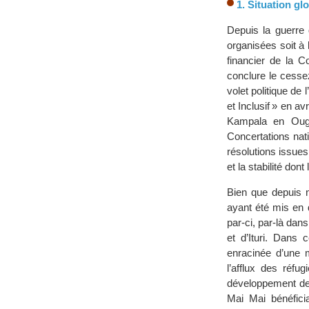
1. Situation gl
Depuis la guerre 
organisées soit à l
financier de la C
conclure le cessez
volet politique de
et Inclusif » en 
Kampala en Ouga
Concertations nat
résolutions issues
et la stabilité do
Bien que depuis n
ayant été mis en 
par-ci, par-là dan
et d’Ituri. Dans 
enracinée d’une m
l’afflux des réf
développement de 
Mai Mai bénéfici