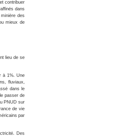
et contribuer
raffinés dans
e minière des
 ou mieux de
nt lieu de se
ur à 1%. Une
ns, fluviaux,
assé dans le
 de passer de
 du PNUD sur
rance de vie
méricains par
tricité. Des