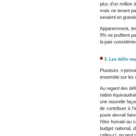
plus d’un million
mais ne tenant pa
seraient en grand
Apparemment, les 
9% ne profitent pa
la paix considéré
3. Les défis m
Plusieurs « perso
ensemble sur les m
Au regard des déf
nation équivaudrai
une nouvelle faço
de contribuer à l
poste devrait fair
l’être humain au 
budget national, 
celles-ci, on peut 