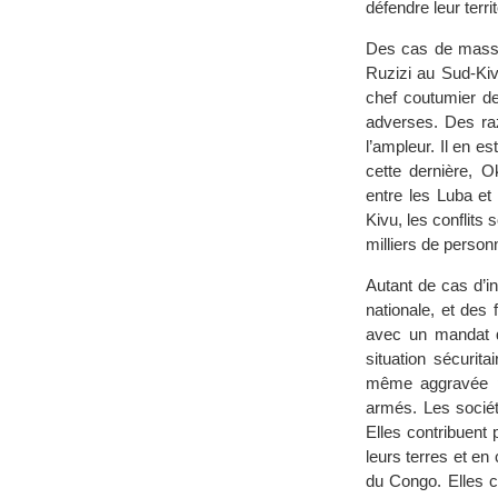
défendre leur terri
Des cas de massac
Ruzizi au Sud-Kivu
chef coutumier d
adverses. Des raz
l’ampleur. Il en 
cette dernière, O
entre les Luba e
Kivu, les conflit
milliers de personn
Autant de cas d’in
nationale, et des
avec un mandat qu
situation sécurit
même aggravée par
armés. Les société
Elles contribuent 
leurs terres et e
du Congo. Elles c