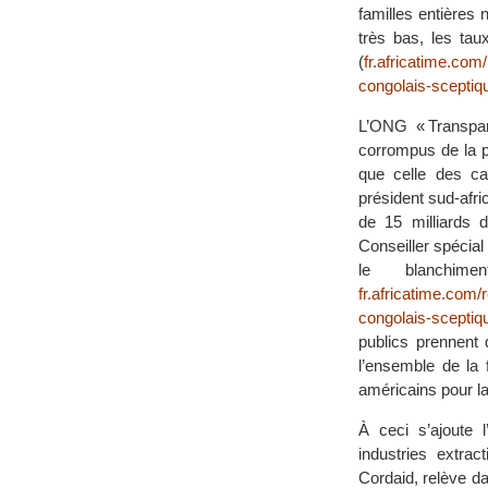
familles entières
très bas, les tau
(
fr.africatime.com
congolais-scepti
L’ONG « Transpar
corrompus de la p
que celle des cai
président sud-afri
de 15 milliards 
Conseiller spécial
le blanchim
fr.africatime.com/
congolais-scepti
publics prennent 
l’ensemble de la 
américains pour la
À ceci s’ajoute 
industries extra
Cordaid, relève d