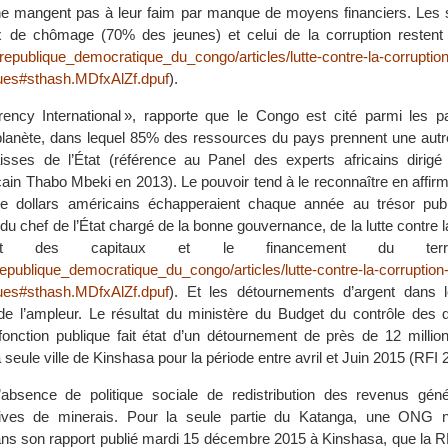
 ne mangent pas à leur faim par manque de moyens financiers. Les s
x de chômage (70% des jeunes) et celui de la corruption restent 
/republique_democratique_du_congo/articles/lutte-contre-la-corruption
ques#sthash.MDfxAlZf.dpuf
).
ency International », rapporte que le Congo est cité parmi les p
lanète, dans lequel 85% des ressources du pays prennent une autre
sses de l’État (référence au Panel des experts africains dirigé 
cain Thabo Mbeki en 2013). Le pouvoir tend à le reconnaître en affir
de dollars américains échapperaient chaque année au trésor publ
 du chef de l’État chargé de la bonne gouvernance, de la lutte contre l
ent des capitaux et le financement du terr
republique_democratique_du_congo/articles/lutte-contre-la-corruption-
ques#sthash.MDfxAlZf.dpuf
). Et les détournements d’argent dans 
de l’ampleur. Le résultat du ministère du Budget du contrôle des
fonction publique fait état d’un détournement de près de 12 million
 seule ville de Kinshasa pour la période entre avril et Juin 2015 (RFI 
l’absence de politique sociale de redistribution des revenus gén
ctives de minerais. Pour la seule partie du Katanga, une ONG n
ans son rapport publié mardi 15 décembre 2015 à Kinshasa, que la R