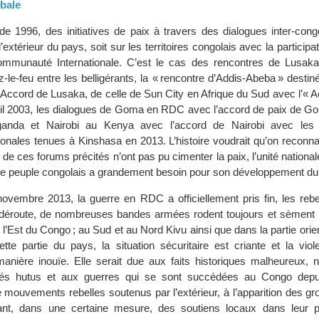
obale
de 1996, des initiatives de paix à travers des dialogues inter-cong
’extérieur du pays, soit sur les territoires congolais avec la participat
ommunauté Internationale. C’est le cas des rencontres de Lusaka 
-le-feu entre les belligérants, la « rencontre d’Addis-Abeba » destiné
 l’Accord de Lusaka, de celle de Sun City en Afrique du Sud avec l’« 
avril 2003, les dialogues de Goma en RDC avec l’accord de paix de G
nda et Nairobi au Kenya avec l’accord de Nairobi avec les
ionales tenues à Kinshasa en 2013. L’histoire voudrait qu’on reconn
 de ces forums précités n’ont pas pu cimenter la paix, l’unité nationale
nt le peuple congolais a grandement besoin pour son développement du
ovembre 2013, la guerre en RDC a officiellement pris fin, les reb
déroute, de nombreuses bandes armées rodent toujours et sèment l
s l’Est du Congo ; au Sud et au Nord Kivu ainsi que dans la partie orie
cette partie du pays, la situation sécuritaire est criante et la vio
anière inouïe. Elle serait due aux faits historiques malheureux,
ugiés hutus et aux guerres qui se sont succédées au Congo dep
mouvements rebelles soutenus par l’extérieur, à l’apparition des g
ant, dans une certaine mesure, des soutiens locaux dans leur p