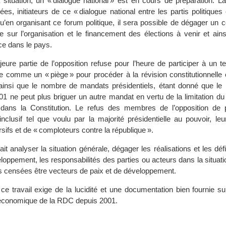
 situation, un « dialogue national » est en cours de préparation. L
iées, initiateurs de ce « dialogue national entre les partis politiques 
 qu’en organisant ce forum politique, il sera possible de dégager un
e sur l’organisation et le financement des élections à venir et ains
nce dans le pays.
ure partie de l’opposition refuse pour l’heure de participer à un te
e comme un « piège » pour procéder à la révision constitutionnelle e
insi que le nombre de mandats présidentiels, étant donné que le 
01 ne peut plus briguer un autre mandat en vertu de la limitation d
 dans la Constitution. Le refus des membres de l’opposition de p
inclusif tel que voulu par la majorité présidentielle au pouvoir, leu
rsifs et de « comploteurs contre la république ».
it analyser la situation générale, dégager les réalisations et les dé
loppement, les responsabilités des parties ou acteurs dans la situati
es censées être vecteurs de paix et de développement.
e travail exige de la lucidité et une documentation bien fournie sur
t économique de la RDC depuis 2001.