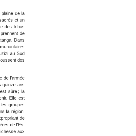
plaine de la
ssacrés et un
e des tribus
y prennent de
atanga. Dans
mmunautaires
uzizi au Sud
poussent des
ce de l’armée
s quinze ans
st sûre ; la
nir. Elle est
 les groupes
ns la région.
xpropriant de
ères de l’Est
richesse aux