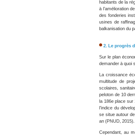
habitants de la ré
à l’amélioration d
des fonderies inst
usines de raffina
balkanisation du p
2. Le progrès d
Sur le plan économ
demander à quoi se
La croissance éco
multitude de proje
scolaires, sanita
peloton de 10 der
la 186e place sur
l’indice du dével
se situe autour de
an (PNUD, 2015).
Cependant, au moi