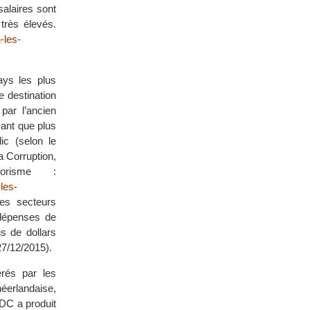
alaires sont
très élevés.
-les-
ays les plus
 destination
par l’ancien
mant que plus
ic (selon le
a Corruption,
orisme :
les-
les secteurs
 dépenses de
s de dollars
27/12/2015).
érés par les
éerlandaise,
DC a produit