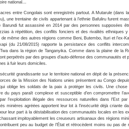
toire national…
res entre Congolais sont enregistrés partout. A Mutarule (dans la 
), une trentaine de civils appartenant à l’ethnie Bafuliru furent ma
e Barundi fut assassiné en 2014 par des personnes supposées êtr
zias à répétition, des conflits fonciers et des rivalités ethniques 
est de même des autres régions comme Beni, Butembo, Ituri et l’ex-K
kapi (du 21/08/2015) rapporte la persistance des conflits interco
t Twa dans la région de Tanganyika. Comme dans la plaine de la R
s sont perpétrés par des groupes d’auto-défense des communautés et 
es à fuir leurs domiciles.
sécurité grandissante sur le territoire national en dépit de la présen
 forces de la Mission des Nations unies présentent au Congo depui
i oblige les soldats de la paix à protéger les civils. Une chose e
aire du pays paraît complexe et susceptible d’en compromettre l’ave
 l’exploitation illégale des ressources naturelles dans l’Est par
s minières agréées apportent leur lot à l’insécurité déjà criante da
pour leur part à la déstabilisation des communautés locales en les e
n chassant impitoyablement les creuseurs artisanaux des régions mini
ontribuent peu au budget de l’État et rétrocèdent moins ou pas de 