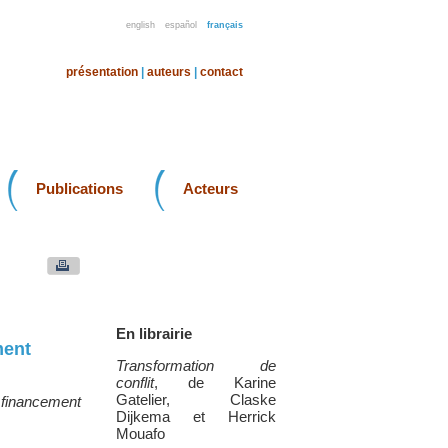
english
español
français
présentation
|
auteurs
|
contact
Publications
Acteurs
En librairie
ment
Transformation de
conflit
, de Karine
Gatelier, Claske
e financement
Dijkema et Herrick
Mouafo