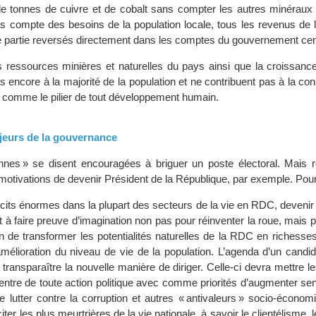
 de tonnes de cuivre et de cobalt sans compter les autres minéraux
s compte des besoins de la population locale, tous les revenus de l
e partie reversés directement dans les comptes du gouvernement cent
ressources minières et naturelles du pays ainsi que la croissanc
s encore à la majorité de la population et ne contribuent pas à la con
e comme le pilier de tout développement humain.
ajeurs de la gouvernance
nnes » se disent encouragées à briguer un poste électoral. Mais r
otivations de devenir Président de la République, par exemple. Pour
icits énormes dans la plupart des secteurs de la vie en RDC, devenir
t à faire preuve d’imagination non pas pour réinventer la roue, mais 
n de transformer les potentialités naturelles de la RDC en richesse
’amélioration du niveau de vie de la population. L’agenda d’un candi
e transparaître la nouvelle manière de diriger. Celle-ci devra mettre le
centre de toute action politique avec comme priorités d’augmenter se
de lutter contre la corruption et autres « antivaleurs » socio-écono
citer les plus meurtrières de la vie nationale, à savoir le clientélisme,