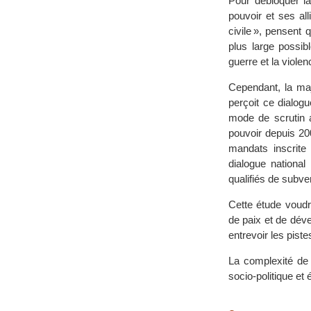
Pour débloquer la
pouvoir et ses all
civile », pensent
plus large possibl
guerre et la viole
Cependant, la maje
perçoit ce dialogu
mode de scrutin a
pouvoir depuis 20
mandats inscrite
dialogue national 
qualifiés de subve
Cette étude voudra
de paix et de déve
entrevoir les pist
La complexité de c
socio-politique e