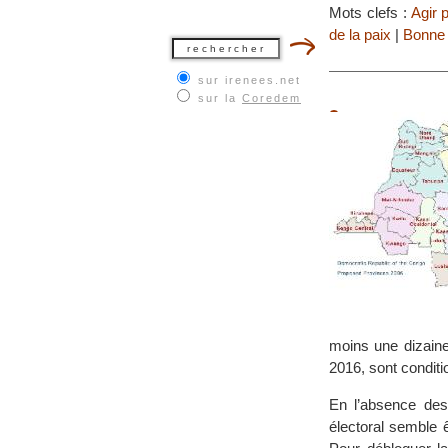
Mots clefs :
Agir 
de la paix
|
Bonne 
sur irenees.net
sur la
Coredem
moins une dizaine
2016, sont conditi
En l’absence des 
électoral semble 