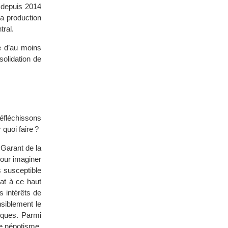
 depuis 2014
a production
ral.
e d’au moins
solidation de
éfléchissons
 quoi faire ?
 Garant de la
pour imaginer
s susceptible
dat à ce haut
s intérêts de
nsiblement le
miques. Parmi
 le népotisme,