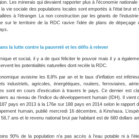
gion. Les minerais qui devaient rapporter plus à l’économie nationale 
e la vie sociale des populations locales sont emportés à l’état brut et 
allées à l’étranger. La non construction par les géants de l’industri
ge sur le territoire de la RDC ravive l’idée de plans de dépeçage
ays.
ans la lutte contre la pauvreté et les défis à relever
ique et social, il y a de quoi féliciter le pouvoir mais il y a égaleme
rvent les potentialités naturelles dont recèle la RDC.
nomique avoisine les 8,8% par an et le taux d’inflation est inférie
ts industriels, agricoles, énergétiques, routiers, ferroviaires, aérie
ires sont en cours d’exécution à travers le pays. Ce dernier est cl
niers au niveau de l’Indice du développement humain (IDH). Il vient
 187 pays en 2013 à la 176e sur 188 pays en 2014 selon le rapport
oppement humain, publié mercredi 16 décembre, à Kinshasa. L’espé
 58,7 ans et le revenu national brut par habitant est de 680 dollars a
ns 90% de la population n’a pas accès à l’eau potable ni à l’élec