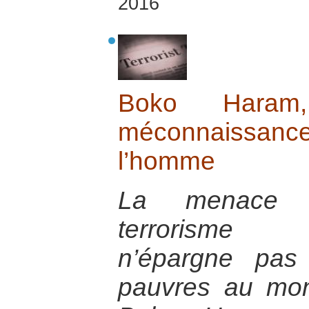
2016
Boko Haram, 
méconnaissan
l’homme
La menace c
terrorisme p
n’épargne pas
pauvres au mon