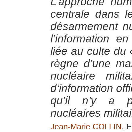
L’approche hum
centrale dans l
désarmement nuc
l’information e
liée au culte du 
règne d’une man
nucléaire milit
d‘information off
qu’il n’y a p
nucléaires militai
Jean-Marie COLLIN
, 