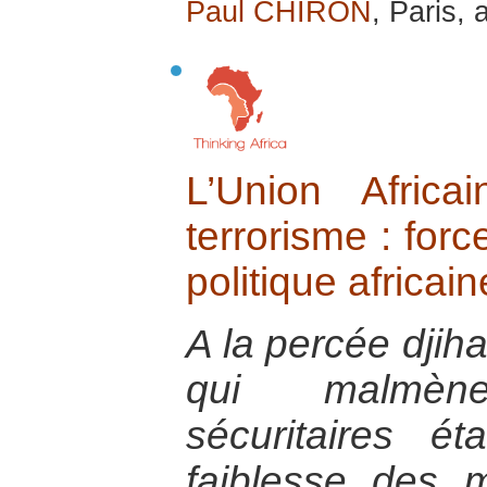
Paul CHIRON
, Paris, 
L’Union Afric
terrorisme : forc
politique africai
A la percée djih
qui malmèn
sécuritaires ét
faiblesse des 