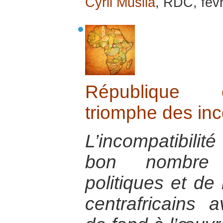
Cyril Musila
, RDC, fév
République c
triomphe des in
L’incompatibili
bon nombre 
politiques et d
centrafricains