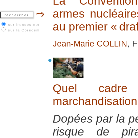
La Convention
armes nucléaire
au premier « draf
sur irenees.net
sur la
Coredem
Jean-Marie COLLIN
, 
Quel cadre
marchandisation 
Dopées par la pe
risque de pira