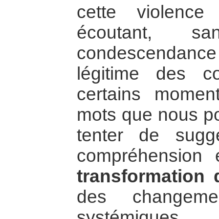
cette violenc
écoutant, s
condescendan
légitime des c
certains momen
mots que nous po
tenter de sugg
compréhension e
transformation 
des changemen
systémiques.