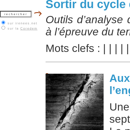
Sortir du cycle
Outils d’analyse 
sur irenees.net
à l’épreuve du ter
sur la
Coredem
Mots clefs :
|
|
|
|
Au
l’e
Un
sep