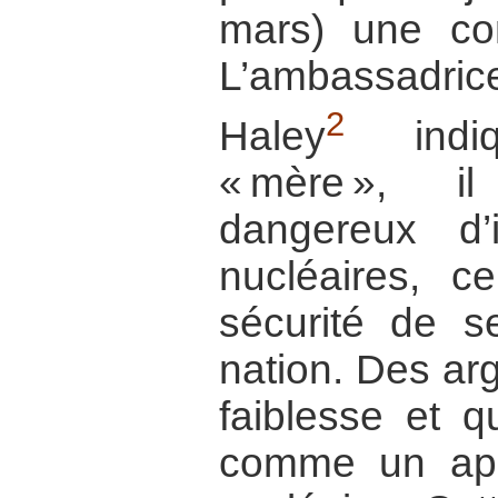
mars) une co
L’ambassadri
2
Haley
indi
« mère », il
dangereux d’
nucléaires, ce
sécurité de s
nation. Des ar
faiblesse et q
comme un appe