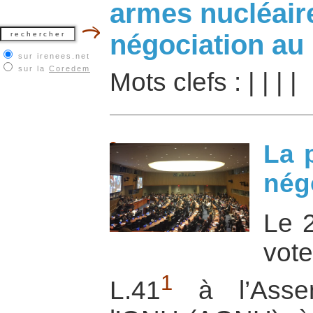
armes nucléaire
négociation au 
sur irenees.net
sur la
Coredem
Mots clefs :
|
|
|
|
La 
nég
Le 
vot
1
L.41
à l’Assem