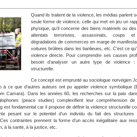
Quand ils traitent de la violence, les médias parlent 
seule forme de violence, celle qui met en jeu un rap
physique, qu’il concerne des biens matériels ou des
attentats terroristes, assassinats, coups et
dégradations de commerces en marge de manifestat
voitures brûlées dans les banlieues, etc. C’est ce qu’
violence directe. Pour comprendre ses causes pro
besoin d’analyser un autre type de violence : 
structurelle.
Ce concept est emprunté au sociologue norvégien J
cho à ce que d’autres auteurs ont pu appeler violence symbolique (
(Dom Camara). Dans les années 60, les recherches sur la paix dans
ophones (peace studies) complexifient leur compréhension de l
g est fondamental car il propose de définir la violence structurelle 
te pesant sur le potentiel d’un individu du fait des structures p
Ces contraintes prennent la forme d’un accès inégalitaire aux res
n, à la santé, à la justice, etc.