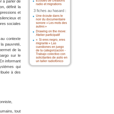
Écoutes de créations
er à parler de
radio et migrations
, définit la
3 fiches au hasard :
ppressions et
Une écoute dans le
silencieux et
noir du documentaire
sonore « Les mots des
ures sociales
autres »
Drawing on the move:
Atelier participatif
 au contexte
« Si eres negro, eres
migrante » Las
la pauvreté,
cuestiones en juego
permet de la
de la categorización -
Trabajo colectivo con
mbargo sur le
solicitantes de asilo en
 En informant
un taller radiofónico
systèmes qui
ribuée à des
onniste,
humains, tout