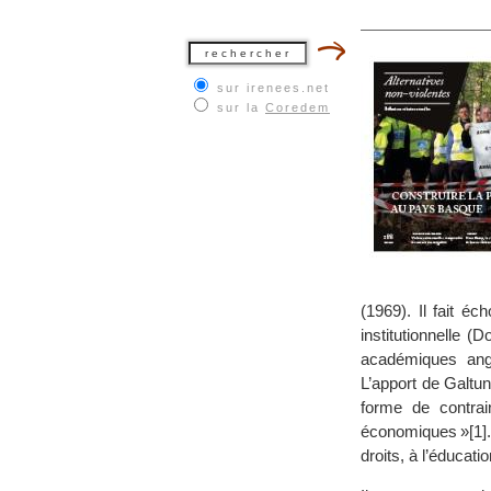
sur irenees.net
sur la
Coredem
(1969). Il fait é
institutionnelle 
académiques angl
L’apport de Galtun
forme de contrain
économiques »[1].
droits, à l’éducatio