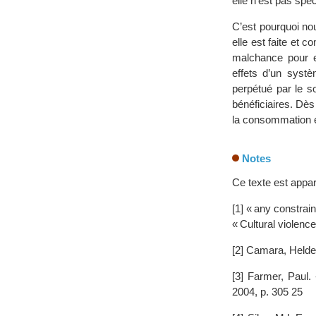
elle n’est pas spec
C’est pourquoi no
elle est faite et 
malchance pour ex
effets d’un systè
perpétué par le s
bénéficiaires. Dès 
la consommation 
Notes
Ce texte est appa
[1] « any constrai
« Cultural violenc
[2] Camara, Helde
[3] Farmer, Paul.
2004, p. 305 25