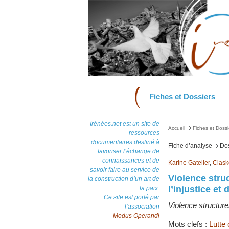
Fiches et Dossiers
Irénées.net est un site de
Accueil
Fiches et Dossi
ressources
documentaires destiné à
Fiche d’analyse
Dos
favoriser l’échange de
connaissances et de
Karine Gatelier
,
Clas
savoir faire au service de
Violence stru
la construction d’un art de
l’injustice et 
la paix.
Ce site est porté par
Violence structurell
l’association
Modus Operandi
Mots clefs :
Lutte 