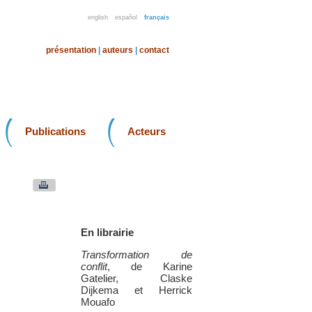
english
español
français
présentation
|
auteurs
|
contact
Publications
Acteurs
En librairie
Transformation de
conflit
, de Karine
Gatelier, Claske
Dijkema et Herrick
Mouafo