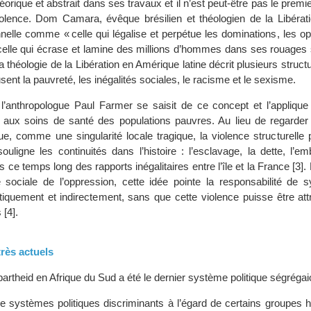
héorique et abstrait dans ses travaux et il n’est peut-être pas le premi
olence. Dom Camara, évêque brésilien et théologien de la Libération
onnelle comme « celle qui légalise et perpétue les dominations, les o
, celle qui écrase et lamine des millions d’hommes dans ses rouages 
La théologie de la Libération en Amérique latine décrit plusieurs struct
ent la pauvreté, les inégalités sociales, le racisme et le sexisme.
’anthropologue Paul Farmer se saisit de ce concept et l’applique
s aux soins de santé des populations pauvres. Au lieu de regarder 
e, comme une singularité locale tragique, la violence structurelle 
 souligne les continuités dans l’histoire : l’esclavage, la dette, l’e
 temps long des rapports inégalitaires entre l’île et la France [3].
 sociale de l’oppression, cette idée pointe la responsabilité de 
iquement et indirectement, sans que cette violence puisse être att
 [4].
rès actuels
apartheid en Afrique du Sud a été le dernier système politique ségrégai
de systèmes politiques discriminants à l’égard de certains groupes 