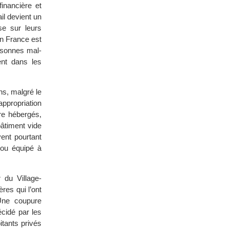
financière et
il devient un
se sur leurs
en France est
ersonnes mal-
ent dans les
ns, malgré le
ppropriation
tre hébergés,
bâtiment vide
vent pourtant
 ou équipé à
 du Village-
res qui l’ont
 Une coupure
écidé par les
bitants privés