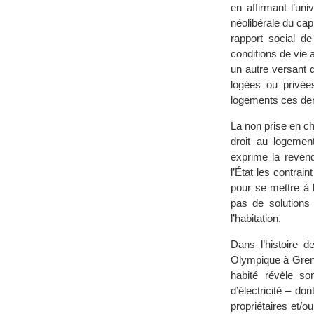
en affirmant l’un
néolibérale du cap
rapport social de
conditions de vie 
un autre versant d
logées ou privée
logements ces der
La non prise en ch
droit au logemen
exprime la revend
l’État les contrai
pour se mettre à 
pas de solutions
l’habitation.
Dans l’histoire d
Olympique à Grenob
habité révèle so
d’électricité – do
propriétaires et/ou