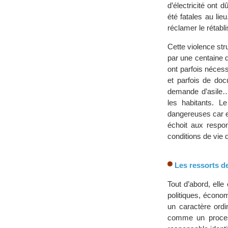
d’électricité ont 
été fatales au lie
réclamer le rétabl
Cette violence stru
par une centaine d
ont parfois nécess
et parfois de doc
demande d’asile… 
les habitants. L
dangereuses car e
échoit aux respon
conditions de vie
Les ressorts de 
Tout d’abord, ell
politiques, écono
un caractère ordin
comme un processu