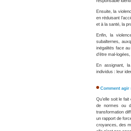
responsable identif
Ensuite, la viole
en réduisant l’acc
et à la santé, la 
Enfin, la violenc
subalternes, auxq
inégalités face a
d’être mal-logées,
En assignant, la
individus : leur id
Comment agir su
Qu’elle soit le fai
de normes ou de 
transformation dif
un rapport de forc
croyances, des me