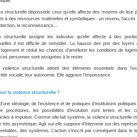
iable.
nce structurelle dépossède ceux qu’elle affecte des moyens de leur p
ès à des ressources matérielles et symboliques : un revenu, l’accès 
protection, la reconnaissance…
e structurelle assigne les individus qu’elle affecte à des positi
uelles il est difficile de remédier. La hausse des prix des loyers 
u logement et réduit les chances d’améliorer les conditions de loge
 ces personnes sont assignées à le rester.
 violence structurelle atteint des éléments essentiels dans l’e
entité sociale, leur autonomie. Elle aggrave l’impuissance.
r la violence structurelle ?
t d’une idéologie, de l’existence et de pratiques d’institutions politique
procédures, les possibilités d’évolution sont lentes et les c
ficiles à impulser. Comme elle fait système, la violence structurelle
e très asymétrique. Agir sur elle suppose d’intervenir sur des représe
ntalités, des systèmes. L’action s’inscrit par conséquent dans le t