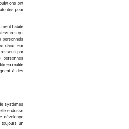
pulations ont
utorités pour
âtiment habité
blessures qui
ts personnels
es dans leur
ressenti par
s personnes
té en réalité
ignent à des
s de systèmes
elle endosse
 se développe
 toujours un