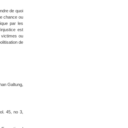
endre de quoi
 de chance ou
ique par les
njustice est
 victimes ou
olitisation de
ohan Galtung,
ol. 45, no 3,