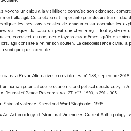
taculaire.
us voyons un enjeu à la visibiliser : connaître son existence, compr
comment elle agit. Cette étape est importante pour déconstruire l’idée
pliquer les positions sociales de chacun et au contraire les expl
me, sur lequel du coup on peut chercher à agir. Tout système d’i
outien, conscient ou non, des citoyens eux-mêmes, qu’ils en soient
lors, agir consiste à retirer son soutien. La désobéissance civile, la p
en sont quelques exemples.
ru dans la Revue Alternatives non-violentes, n° 188, septembre 2018
nt on human potential due to economic and political structures », in J
e », Journal of Peace Research, vol. 27, n°3, 1990, p 291 - 305
r. Spiral of violence. Sheed and Ward Stagbooks, 1985
 « An Anthropology of Structural Violence ». Current Anthropology, v