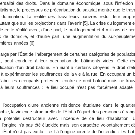
iversalité des droits. Dans le domaine économique, sous l’inflexion 
italisme, le processus de précarisation du salariat montre que le trava
 domination. La réalité des travailleurs pauvres réduit leur empri
autant que sur les projections dans l’avenir [5]. La crise du logement 
e cette réalité avec, d’une part, le mal-logement et 4 millions de p
s de domicile, et d’autre part, une augmentation du sur-peuplem
nières années [6].
arge par l’État de l’hébergement de certaines catégories de populatio
t, peut conduire à leur occupation de bâtiments vides. Cette réa
ication d’un droit bafoué. En niant à certains citoyens le droit d’ê
nt à expérimenter les souffrances de la vie à la rue. En occupant un 
l’abri, les occupants protestent contre ce droit bafoué mais ne trou
 à leurs souffrances : le lieu occupé n’est pas forcément adapté
e l’occupation d’une ancienne résidence étudiante dans le quartier
le, la violence structurelle de l’État à l’égard des personnes étrangè
n potentiel destructeur avec l’incendie de ce lieu d’habitation.
nt l’origine n’a pas été élucidée mais son caractère volontairement d
 l’État n’est pas exclu – est à l’origine directe de l’incendie : les ha