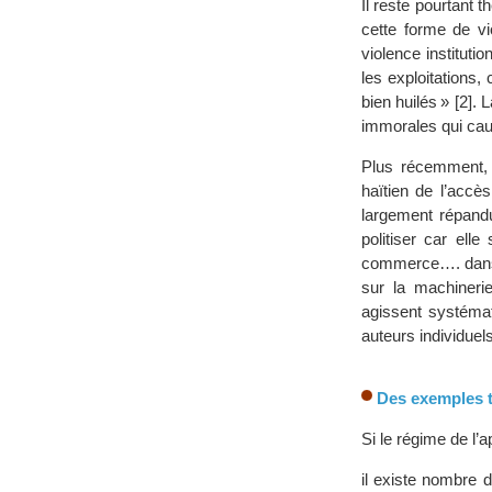
Il reste pourtant t
cette forme de vi
violence instituti
les exploitations
bien huilés » [2]. 
immorales qui caus
Plus récemment, l
haïtien de l’accè
largement répandu
politiser car elle
commerce…. dans ce
sur la machinerie
agissent systémat
auteurs individuels
Des exemples t
Si le régime de l’
il existe nombre 