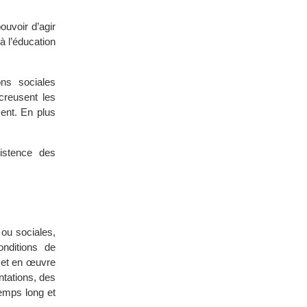
ouvoir d’agir
à l’éducation
ons sociales
creusent les
ment. En plus
xistence des
s ou sociales,
onditions de
 met en œuvre
ntations, des
emps long et