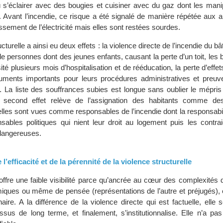
dû s’éclairer avec des bougies et cuisiner avec du gaz dont les mani
u. Avant l’incendie, ce risque a été signalé de manière répétée aux a
issement de l’électricité mais elles sont restées sourdes.
cturelle a ainsi eu deux effets : la violence directe de l’incendie du b
e personnes dont des jeunes enfants, causant la perte d’un toit, les 
ité plusieurs mois d’hospitalisation et de rééducation, la perte d’effe
uments importants pour leurs procédures administratives et preuv
La liste des souffrances subies est longue sans oublier le mépris 
e second effet relève de l’assignation des habitants comme de
lles sont vues comme responsables de l’incendie dont la responsabili
sables politiques qui nient leur droit au logement puis les contra
 dangereuses.
l’efficacité et de la pérennité de la violence structurelle
e offre une faible visibilité parce qu’ancrée au cœur des complexité
miques ou même de pensée (représentations de l’autre et préjugés), 
aire. A la différence de la violence directe qui est factuelle, elle
s de long terme, et finalement, s’institutionnalise. Elle n’a pas