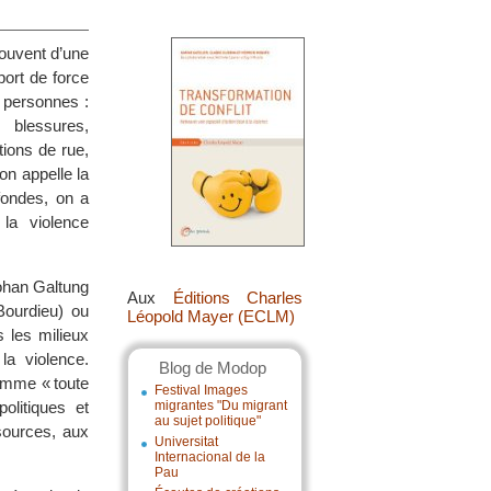
souvent d’une
port de force
 personnes :
 blessures,
ions de rue,
on appelle la
fondes, on a
la violence
ohan Galtung
Aux
Éditions Charles
Bourdieu) ou
Léopold Mayer (ECLM)
 les milieux
a violence.
Blog de Modop
comme « toute
Festival Images
olitiques et
migrantes "Du migrant
au sujet politique"
sources, aux
Universitat
Internacional de la
Pau