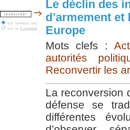
Le déclin des i
d’armement et 
sur irenees.net
Europe
sur la
Coredem
Mots clefs :
Act
autorités politi
Reconvertir les 
La reconversion d
défense se trad
différentes évol
d’observer, sé