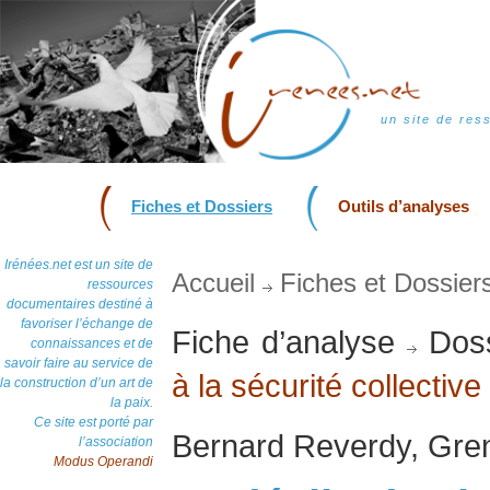
un site de res
Fiches et Dossiers
Outils d’analyses
Irénées.net est un site de
Accueil
Fiches et Dossier
ressources
documentaires destiné à
favoriser l’échange de
Fiche d’analyse
Doss
connaissances et de
savoir faire au service de
à la sécurité collective
la construction d’un art de
la paix.
Ce site est porté par
Bernard Reverdy, Gren
l’association
Modus Operandi