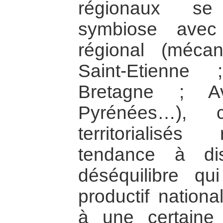
régionaux se
symbiose avec 
régional (méc
Saint-Etienne
Bretagne ; Av
Pyrénées…), c
territorialisé
tendance à dis
déséquilibre qu
productif nationa
à une certaine 