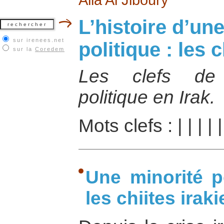
L’histoire d’un
sur irenees.net
politique : les 
sur la
Coredem
Les clefs de 
politique en Irak.
Mots clefs :
|
|
|
|
Une minorité po
les chiites irak