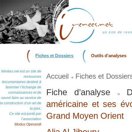
un site de res
Fiches et Dossiers
Outils d’analyses
Irénées.net est un site de
Accueil
Fiches et Dossier
ressources
documentaires destiné à
favoriser l’échange de
Fiche d’analyse
Do
connaissances et de
savoir faire au service de
américaine et ses évo
la construction d’un art de
la paix.
Grand Moyen Orient
Ce site est porté par
l’association
Modus Operandi
Alia Al Jiboury