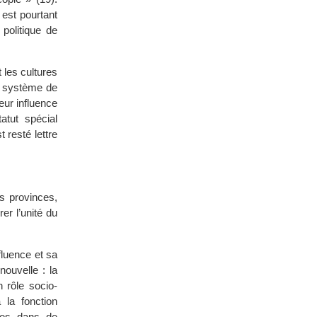
est pourtant
politique de
t les cultures
n système de
eur influence
atut spécial
 resté lettre
es provinces,
er l’unité du
fluence et sa
ouvelle : la
n rôle socio-
 la fonction
ires dans de