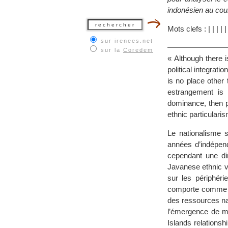
indonésien au cou
Mots clefs :
|
|
|
|
sur irenees.net
sur la
Coredem
« Although there i
political integrati
is no place other 
estrangement is
dominance, then po
ethnic particularis
Le nationalisme s
années d’indépend
cependant une di
Javanese ethnic va
sur les périphéri
comporte comme un
des ressources nat
l’émergence de mo
Islands relationsh