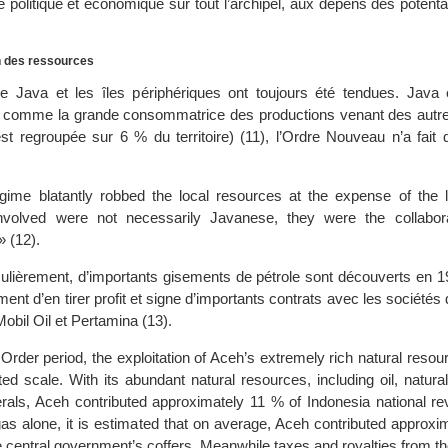
e politique et économique sur tout l’archipel, aux dépens des potent
on des ressources
re Java et les îles périphériques ont toujours été tendues. Java 
 comme la grande consommatrice des productions venant des autre
est regroupée sur 6 % du territoire) (11), l’Ordre Nouveau n’a fait 
ime blatantly robbed the local resources at the expense of the l
nvolved were not necessarily Javanese, they were the collabor
 (12).
culièrement, d’importants gisements de pétrole sont découverts en 1
nt d’en tirer profit et signe d’importants contrats avec les sociétés d
Mobil Oil et Pertamina (13).
Order period, the exploitation of Aceh’s extremely rich natural reso
ed scale. With its abundant natural resources, including oil, natura
rals, Aceh contributed approximately 11 % of Indonesia national r
 gas alone, it is estimated that on average, Aceh contributed approx
the central government’s coffers. Meanwhile taxes and royalties from th