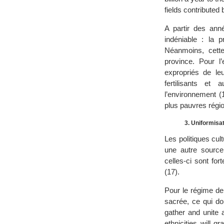
fields contributed 
A partir des an
indéniable : la 
Néanmoins, cette
province. Pour l’
expropriés de leu
fertilisants et
l’environnement (
plus pauvres régio
3. Uniformisat
Les politiques cul
une autre source
celles-ci sont for
(17).
Pour le régime de
sacrée, ce qui do
gather and unite a
ethnicities will g