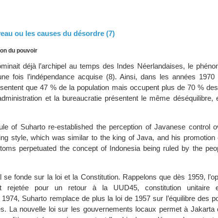
veau ou les causes du désordre (7)
ion du pouvoir
dominait déjà l’archipel au temps des Indes Néerlandaises, le phéno
ne fois l’indépendance acquise (8). Ainsi, dans les années 1970 
sentent que 47 % de la population mais occupent plus de 70 % des
’administration et la bureaucratie présentent le même déséquilibre,
le of Suharto re-established the perception of Javanese control o
ing style, which was similar to the king of Java, and his promotion
stoms perpetuated the concept of Indonesia being ruled by the peo
 se fonde sur la loi et la Constitution. Rappelons que dès 1959, l’op
nt rejetée pour un retour à la UUD45, constitution unitaire e
n 1974, Suharto remplace de plus la loi de 1957 sur l’équilibre des p
es. La nouvelle loi sur les gouvernements locaux permet à Jakarta 