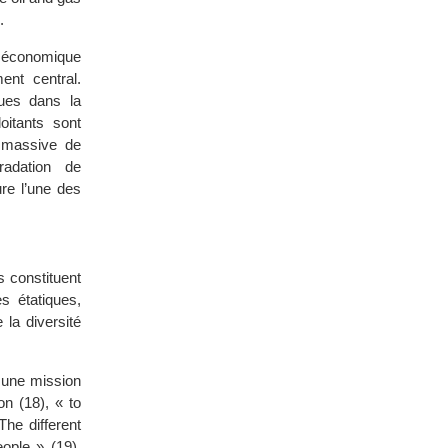
.
 économique
ent central.
ques dans la
oitants sont
n massive de
radation de
re l’une des
s constituent
s étatiques,
 la diversité
t une mission
on (18), « to
The different
eople » (19).