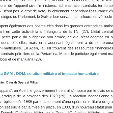
s de l’appareil civil : ministères, administration centrale, territorial
 n’ont pas le droit de vote, ils obtiennent cependant l’assurance d
 sièges du Parlement, le Golkar leur servant par ailleurs, de véhicule 
cupent également des postes-clés dans les grandes entreprises natio
t en cette activité la « Trifungsi » de la TNI (27). L’Etat centra
 petite partie du budget de son armée, celle-ci s’est adaptée en 
iques officielles mais en s’adonnant également à de nombreuse
i-mafieuses. En Aceh, la TNI trouvent des ressources financières
s contrats pétroliers de la Pertamina. Mais elle participe également 
bois et de marijuana (28).
 au GAM : DOM, solution militaire et impasse humanitaire
rte : Daerah Operasi Militer
paraît en Aceh, le gouvernement central s’impose par le biais de 
éradiqué de la province dès 1979 (29). La réaction indonésienne ne
ta réplique dès 1989 par le lancement d’une opération militaire de g
ion est suivie par la mise en place, en 1990, d’un nouveau statut pour 
Daerah Opération Militer ou « Zone d’Opération Militaire », m