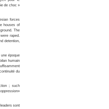
ie de choc »
nesian forces
he houses of
 ground. The
 were raped.
d detention,
e, une époque
 bilan humain
suffisamment
ontinuité du
tion ; such
y oppression»
 leaders sont