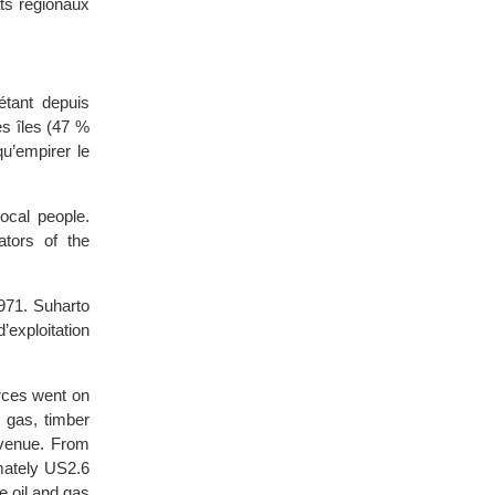
ats régionaux
étant depuis
s îles (47 %
qu’empirer le
ocal people.
ators of the
971. Suharto
’exploitation
urces went on
l gas, timber
evenue. From
imately US2.6
e oil and gas