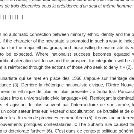
rs de trois décennies sous la présidence d’un seul et même homme, 
|
|
|
|
|
|
|
|
|
|
|
s no automatic connection between minority ethnic identity and the o
on, if the character of the new state is promoted in such a way to indic
than for the major ethnic group, and those willing to assimilate its v
 to be expected. Where nationalist success becomes equated wi
litical alienation will follow and the prospect for integration will be 
m is reinforced through the actions of those who seek to deny it » (2).
uhartiste qui se met en place dès 1966 s’appuie sur l’héritage d
ance (3). Derrière la rhétorique nationaliste civique, l’Ordre Nouv
mension ethnique de plus en plus présente : « Suharto’s Pancasil
lues into a universalistic civic language» (4). Renforçant la dominat
es et agissant le plus souvent par l’intermédiaire de son armée, 
 colonisateur intérieur, vecteur d’acculturation, de brutalité et de
urelles. Au sein de provinces comme Aceh (5), il constitue un terreau
uvements politiques contestataires. « The Suharto rule caused th
ip to deteriorate further» (6). C’est dans ce contexte politique génér