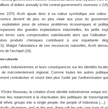
billions of dollars annually to the central government’s revenues » (14)
nées 1970, Aceh ajoute donc à sa valeur symbolique une valeur
province devient de plus en plus vitale aux yeux du gouvernem
 exploitation pose de sérieux problèmes économiques et politi
expansion des grandes implantations industrielles, les petits expl
rs terres sans compensation satisfaisante alors que l’utilisatio
 autres produits chimiques contribuent à une inquiétante dég
15). Malgré l’abondance de ses ressources naturelles, Aceh demeu
ns de l’archipel (16).
ion culturelle
turelles indonésiennes et leurs conséquences sur les identités locale
 de mécontentement régional. Comme toutes les autres politique
tement centralisées et visent bien plus l’unité par l’uniformisation que
 l’Ordre Nouveau, la création d’une identité indonésienne unique es
nne lieu notamment à la réactivation des politiques de transmigrati
ll ethnic groups into a single people, the people of Indonesia (…). 
radually disappear, and at the end, there will be only one type of p