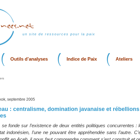
un site de ressources pour la paix
Outils d’analyses
Indice de Paix
Ateliers
ers
kok, septembre 2005
au : centralisme, domination javanaise et rébellions
tes
h se fonde sur l’existence de deux entités politiques concurrentes :
tat indonésien, l’une ne pouvant être appréhendée sans l’autre. C’e
onflit en Aceh, il nous faut comprendre comment s’est construit et or