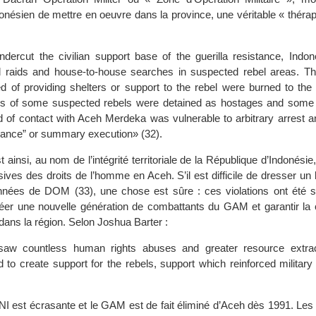
nésien de mettre en oeuvre dans la province, une véritable « thérap
undercut the civilian support base of the guerilla resistance, Indo
d raids and house-to-house searches in suspected rebel areas. T
ed of providing shelters or support to the rebel were burned to the
rs of some suspected rebels were detained as hostages and some
of contact with Aceh Merdeka was vulnerable to arbitrary arrest an
arance” or summary execution» (32).
 ainsi, au nom de l’intégrité territoriale de la République d’Indonési
ives des droits de l’homme en Aceh. S’il est difficile de dresser un
années de DOM (33), une chose est sûre : ces violations ont été 
er une nouvelle génération de combattants du GAM et garantir la c
dans la région. Selon Joshua Barter :
w countless human rights abuses and greater resource extrac
d to create support for the rebels, support which reinforced militar
TNI est écrasante et le GAM est de fait éliminé d’Aceh dès 1991. Les