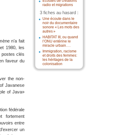
Écoutes de créations
radio et migrations
3 fiches au hasard :
Une écoute dans le
noir du documentaire
sonore « Les mots des
autres »
HABITAT III, ou quand
mène n’a fait
l’ONU entérine le
miracle urbain….
et 1980, les
Immigration, racisme
 postes clés
et droits des femmes:
les héritages de la
 en faveur du
colonisation
ver the non-
 of Javanese
ple of Java»
tion fédérale
t fortement
ouvoirs entre
d’exercer un