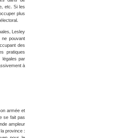
e, etc. Si les
’occuper plus
électoral.
nales, Lesley
l ne pouvant
occupant des
s pratiques
 légales par
massivement à
son armée et
 se fait pas
rande ampleur
la province :
oyen pour le