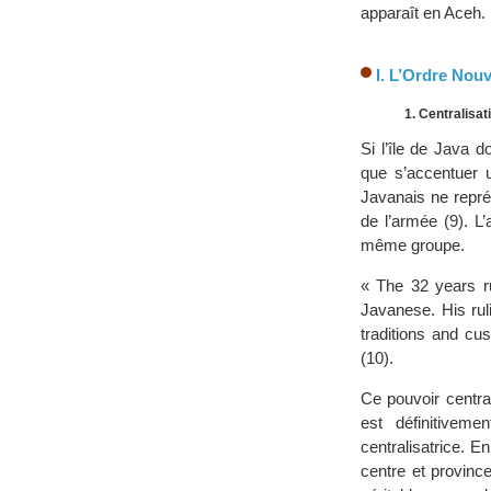
apparaît en Aceh.
I. L’Ordre Nou
1. Centralisat
Si l’île de Java 
que s’accentuer u
Javanais ne repré
de l’armée (9). L
même groupe.
« The 32 years ru
Javanese. His rul
traditions and cu
(10).
Ce pouvoir central
est définitiveme
centralisatrice. E
centre et provinc