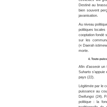
Destiné au brassa
bien souvent perç
javanisation.
Au niveau politique
politiques locale
cooptation fondé 
sur les communau
(« Daerah istimewa
morte.
4. Toute-puiss
Afin d’asseoir un 
Suharto s’appuie e
pays (22).
Légitimée par le c
puissance au cour
Dwifungsi (24). P
politique : la fo
traditionnelle d