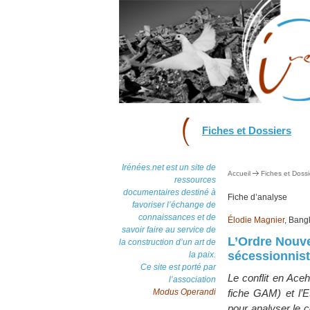
Fiches et Dossiers
Irénées.net est un site de
Accueil
Fiches et Dossi
ressources
documentaires destiné à
Fiche d’analyse
favoriser l’échange de
connaissances et de
Élodie Magnier
, Bang
savoir faire au service de
L’Ordre Nouve
la construction d’un art de
sécessionnis
la paix.
Ce site est porté par
Le conflit en Ace
l’association
Modus Operandi
fiche GAM) et l’E
pour analyser le c