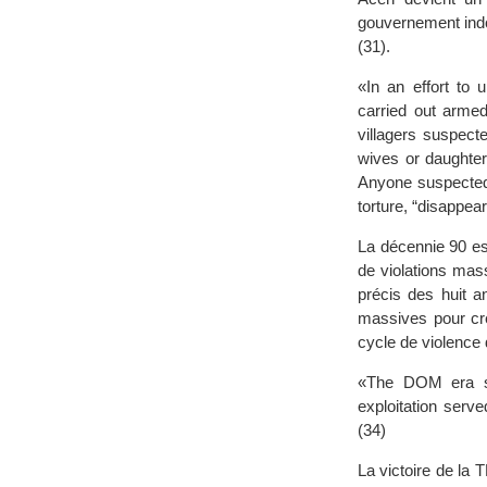
gouvernement indo
(31).
«In an effort to 
carried out arme
villagers suspect
wives or daughte
Anyone suspected 
torture, “disappe
La décennie 90 est
de violations mass
précis des huit 
massives pour cré
cycle de violence 
«The DOM era sa
exploitation serve
(34)
La victoire de la 