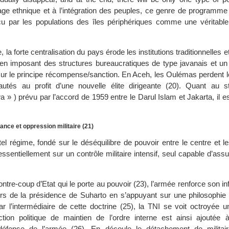
ge ethnique et à l’intégration des peuples, ce genre de programme 
u par les populations des îles périphériques comme une véritable 
, la forte centralisation du pays érode les institutions traditionnelles e
s en imposant des structures bureaucratiques de type javanais et u
sur le principe récompense/sanction. En Aceh, les Oulémas perdent l
tés au profit d’une nouvelle élite dirigeante (20). Quant au st
 » ) prévu par l’accord de 1959 entre le Darul Islam et Jakarta, il est
ance et oppression militaire (21)
tel régime, fondé sur le déséquilibre de pouvoir entre le centre et l
ssentiellement sur un contrôle militaire intensif, seul capable d’assur
ontre-coup d’Etat qui le porte au pouvoir (23), l’armée renforce son in
s de la présidence de Suharto en s’appuyant sur une philosophie n
ar l’intermédiaire de cette doctrine (25), la TNI se voit octroyée u
nction politique de maintien de l’ordre interne est ainsi ajoutée à
e défense de l’armée (26). En découle le détachement de milita