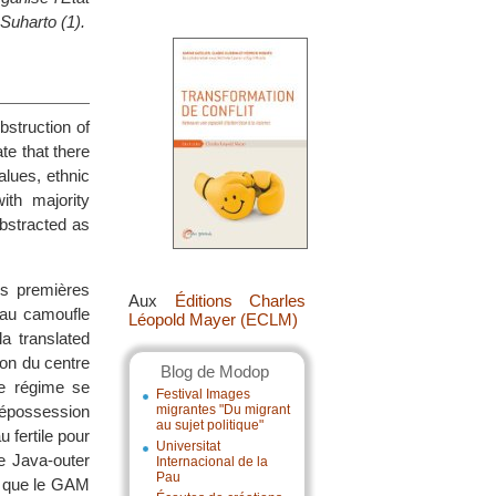
Suharto (1).
bstruction of
ate that there
alues, ethnic
th majority
abstracted as
es premières
Aux
Éditions Charles
eau camoufle
Léopold Mayer (ECLM)
a translated
ion du centre
Blog de Modop
le régime se
Festival Images
 dépossession
migrantes "Du migrant
au sujet politique"
 fertile pour
Universitat
e Java-outer
Internacional de la
Pau
al que le GAM