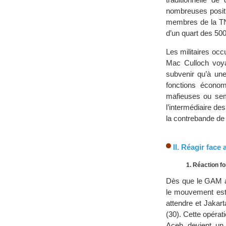
nombreuses position
membres de la TNI
d’un quart des 500
Les militaires oc
Mac Culloch voyan
subvenir qu’à une
fonctions économ
mafieuses ou sem
l’intermédiaire de
la contrebande de 
II. Réagir face
1. Réaction fo
Dès que le GAM ap
le mouvement est 
attendre et Jakar
(30). Cette opérat
Aceh devient un 