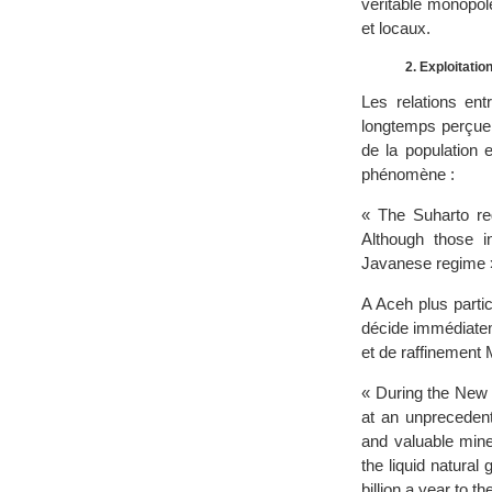
véritable monopol
et locaux.
2. Exploitati
Les relations ent
longtemps perçue
de la population 
phénomène :
« The Suharto reg
Although those i
Javanese regime »
A Aceh plus parti
décide immédiateme
et de raffinement 
« During the New 
at an unprecedent
and valuable mine
the liquid natural
billion a year to 