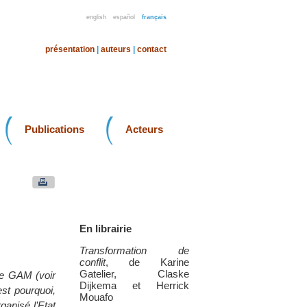
english
español
français
présentation
|
auteurs
|
contact
Publications
Acteurs
En librairie
Transformation de
conflit
, de Karine
Gatelier, Claske
 le GAM (voir
Dijkema et Herrick
st pourquoi,
Mouafo
ganisé l’Etat