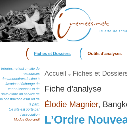
un site de res
Fiches et Dossiers
Outils d’analyses
Irénées.net est un site de
Accueil
Fiches et Dossier
ressources
documentaires destiné à
favoriser l’échange de
Fiche d’analyse
connaissances et de
savoir faire au service de
la construction d’un art de
Élodie Magnier
, Bangk
la paix.
Ce site est porté par
l’association
L’Ordre Nouvea
Modus Operandi