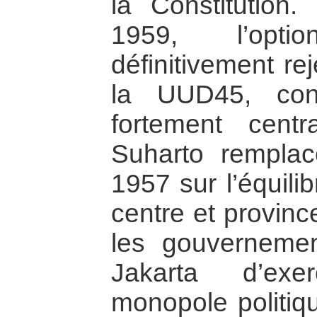
la Constitution
1959, l’opti
définitivement re
la UUD45, const
fortement centr
Suharto remplac
1957 sur l’équili
centre et provinc
les gouverneme
Jakarta d’exe
monopole politiq