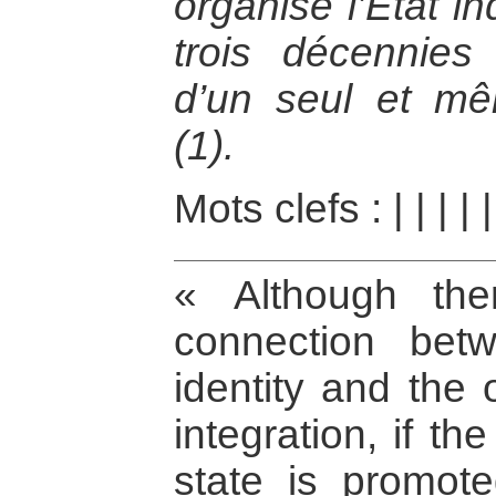
organisé l’Etat i
trois décennies
d’un seul et m
(1).
Mots clefs :
|
|
|
|
« Although the
connection betw
identity and the o
integration, if t
state is promot