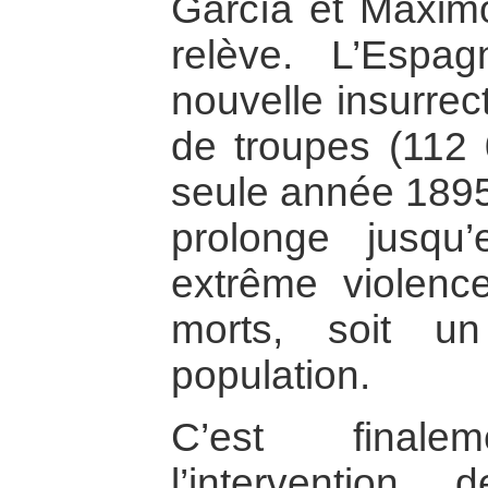
García et Máxim
relève. L’Espa
nouvelle insurrec
de troupes (112
seule année 1895)
prolonge jusqu
extrême violenc
morts, soit u
population.
C’est final
l’intervention