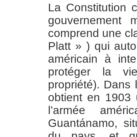
La Constitution c
gouvernement mi
comprend une cl
Platt » ) qui aut
américain à int
protéger la vi
propriété). Dans 
obtient en 1903 u
l’armée améri
Guantánamo, situ
du pays, et qu