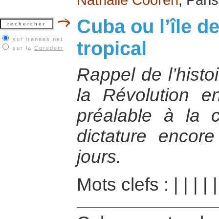
Cuba ou l’île de
sur irenees.net
tropical
sur la
Coredem
Rappel de l’histo
la Révolution 
préalable à la 
dictature encor
jours.
Mots clefs :
|
|
|
|