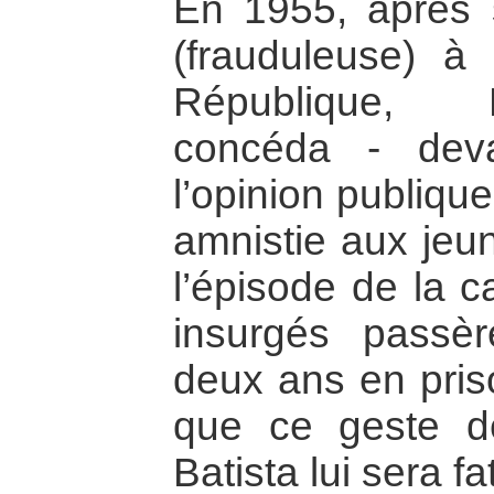
En 1955, après so
(frauduleuse) à
République, F
concéda - dev
l’opinion publiqu
amnistie aux jeun
l’épisode de la 
insurgés passèr
deux ans en priso
que ce geste 
Batista lui sera fat