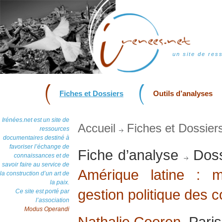
un site de res
Fiches et Dossiers
Outils d’analyses
Irénées.net est un site de
Accueil
Fiches et Dossier
ressources
documentaires destiné à
favoriser l’échange de
Fiche d’analyse
Doss
connaissances et de
savoir faire au service de
Amérique latine : 
la construction d’un art de
la paix.
gestion politique des co
Ce site est porté par
l’association
Modus Operandi
Nathalie Cooren
, Pari