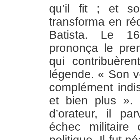
qu’il fit ; et 
transforma en réq
Batista. Le 1
prononça le pre
qui contribuère
légende. « Son ve
complément indi
et bien plus ».
d’orateur, il pa
échec militaire 
politique. Il fut