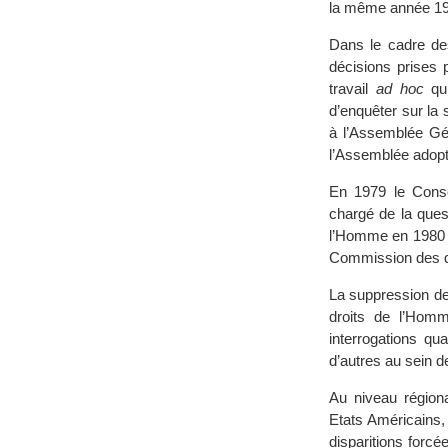
la même année 1973
Dans le cadre des
décisions prises p
travail
ad hoc
qui
d’enquêter sur la
à l’Assemblée Gé
l’Assemblée adopta
En 1979 le Conse
chargé de la quest
l’Homme en 1980 (1
Commission des d
La suppression d
droits de l’Hom
interrogations qu
d’autres au sein 
Au niveau régiona
Etats Américains,
disparitions forcé