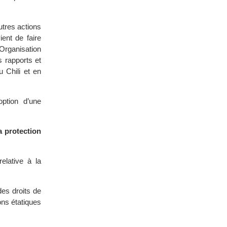
utres actions
ient de faire
Organisation
s rapports et
 Chili et en
ption d’une
a protection
lative à la
.
des droits de
ons étatiques