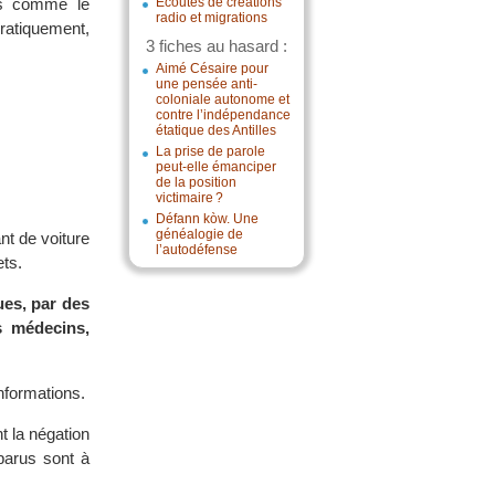
ays comme le
Écoutes de créations
radio et migrations
ratiquement,
3 fiches au hasard :
Aimé Césaire pour
une pensée anti-
coloniale autonome et
contre l’indépendance
étatique des Antilles
La prise de parole
peut-elle émanciper
de la position
victimaire ?
Défann kòw. Une
généalogie de
nt de voiture
l’autodéfense
ets.
ues, par des
s médecins,
informations.
t la négation
sparus sont à