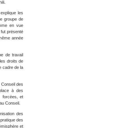
ili.
explique les
 le groupe de
omme en vue
 fut présenté
 même année
e de travail
des droits de
e cadre de la
 Conseil des
place à des
 forcées, et
au Conseil.
nisation des
pratique des
hémisphère et