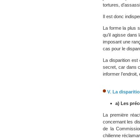
tortures, d’assass
Il est donc indispe
La forme la plus se
qu’il agisse dans 
imposant une ranço
cas pour le dispar
La disparition est
secret, car dans c
informer l’endroit,
V. La dispariti
a) Les pré
La première réact
concernant les di
de la Commission 
chilienne réclama