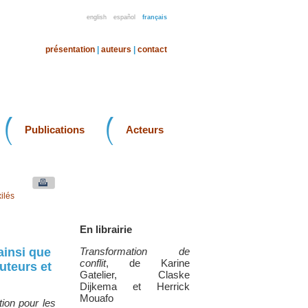
english
español
français
présentation
|
auteurs
|
contact
Publications
Acteurs
ilés
En librairie
ainsi que
Transformation de
conflit
, de Karine
uteurs et
Gatelier, Claske
Dijkema et Herrick
Mouafo
tion pour les