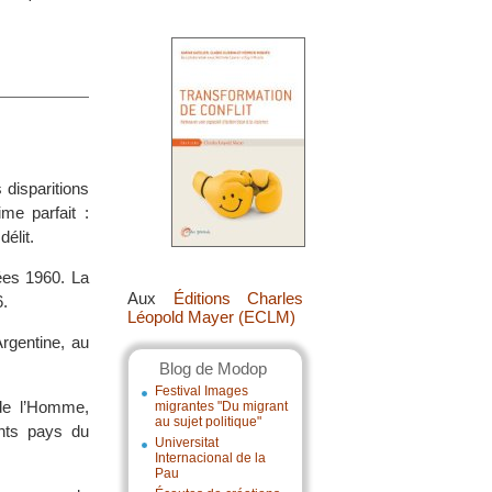
 disparitions
me parfait :
élit.
ées 1960. La
Aux
Éditions Charles
6.
Léopold Mayer (ECLM)
rgentine, au
Blog de Modop
Festival Images
de l’Homme,
migrantes "Du migrant
au sujet politique"
ents pays du
Universitat
Internacional de la
Pau