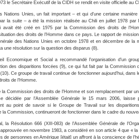
 le Secrétaire Exécutif de la CIDH se rendit en visite officielle au Ch
 Nations Unies, un fait important – et qui d’une certaine manière 
ar la suite – a été la mission réalisée au Chili en juillet 1978 par
 avait été créé en 1975 par la Commission des droits de l’H
 situation des droits de l’Homme dans ce pays. Le rapport de mission
nérale des Nations Unies en octobre 1978 et en décembre de la
 une résolution sur la question des disparus (8).
il Economique et Social a recommandé l’organisation d’un group
ion des disparitions forcées (9), ce qui fut fait par la Commission 
0). Ce groupe de travail continue de fonctionner aujourd’hui, dans l
roits de l’Homme.
e la Commission des droits de l’Homme et son remplacement par un
me décidée par l’Assemblée Générale le 15 mars 2006, laisse 
ant au point de savoir si le Groupe de Travail sur les disparitions
de la Commission, continueront de fonctionner dans le cadre du nouve
l, la Résolution 666 (XIII-083) de l’Assemblée Générale de l’Orga
 approuvée en novembre 1983, a considéré en son article 4 que « la 
es de personnes en Amérique [était] un affront à la conscience de l’