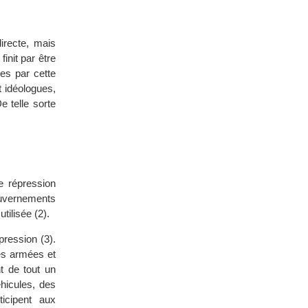
irecte, mais
init par être
es par cette
t idéologues,
 telle sorte
e répression
ouvernements
tilisée (2).
pression (3).
ces armées et
nt de tout un
hicules, des
icipent aux