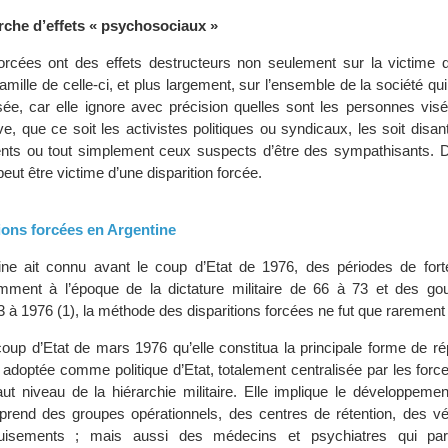
rche d’effets « psychosociaux »
forcées ont des effets destructeurs non seulement sur la victime d
mille de celle-ci, et plus largement, sur l’ensemble de la société qui f
sée, car elle ignore avec précision quelles sont les personnes visé
, que ce soit les activistes politiques ou syndicaux, les soit disan
ents ou tout simplement ceux suspects d’être des sympathisants. De
eut être victime d’une disparition forcée.
itions forcées en Argentine
ine ait connu avant le coup d’Etat de 1976, des périodes de fort
amment à l’époque de la dictature militaire de 66 à 73 et des g
 à 1976 (1), la méthode des disparitions forcées ne fut que rarement u
coup d’Etat de mars 1976 qu’elle constitua la principale forme de ré
 adoptée comme politique d’Etat, totalement centralisée par les for
aut niveau de la hiérarchie militaire. Elle implique le développeme
rend des groupes opérationnels, des centres de rétention, des vé
isements ; mais aussi des médecins et psychiatres qui part