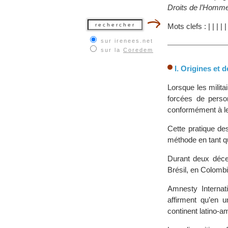
Droits de l’Homme
Mots clefs :
|
|
|
|
sur irenees.net
sur la
Coredem
I. Origines et
Lorsque les milita
forcées de perso
conformément à leu
Cette pratique de
méthode en tant q
Durant deux décen
Brésil, en Colombi
Amnesty Interna
affirment qu’en 
continent latino-a