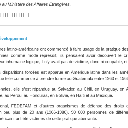
 au Ministère des Affaires Etrangères.
|
|
|
|
|
|
|
|
|
|
|
|
|
|
 développement
ires latino-américains ont commencé à faire usage de la pratique des
nnes comme mode répressif, ils pensaient avoir découvert le cri
r inhumaine logique, il n’y avait pas de victime, donc ni coupable, ni d
s disparitions forcées est apparue en Amérique latine dans les ann
ue telle commence à prendre forme au Guatemala entre 1963 et 196
nies, elle s’est répandue au Salvador, au Chili, en Uruguay, en A
e, au Pérou, au Honduras, en Bolivie, en Haïti et au Mexique.
tional, FEDEFAM et d’autres organismes de défense des droits 
un peu plus de 20 ans (1966-1986), 90 000 personnes de différ
méricain, ont été victimes de cette pratique aberrante.