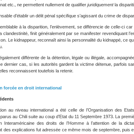
inat etc., ne permettent nullement de qualifier
juridiquement
la disparit
nsable d’établir un délit pénal spécifique s’agissant du crime de dispar
mblable à la disparition, l’enlèvement, se différencie de celle-ci car l
la clandestinité, finit généralement par se manifester revendiquant l’
n. Le kidnappeur, reconnaît ainsi la personnalité du kidnappé, ce qui
u.
 également différente de la détention, légale ou illégale, accompagn
e dernier cas, si les autorités gardent la victime détenue, parfois sa
 elles reconnaissent toutefois la retenir.
on forcée en droit international
cédents
ion au niveau international a été celle de l’Organisation des Etat
sparus au Chili suite au coup d’Etat du 11 Septembre 1973. La prem
Interaméricaine des droits de l’Homme à l’attention de la dictatu
nt des explications fut adressée ce même mois de septembre, puis e