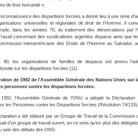
rime de lèse humanité ».
econnaissance des disparitions forcées a donné lieu à une série d’a
ganisations universelles et régionales de droit de l’Homme. Il conv
mple, dans les années 70, du traitement des dénonciations par l’
Travail concernant des syndicalistes argentins disparus ainsi que le
ommission Interaméricaine des Droits de l’Homme au Salvador, au
80, les organisations de familles de disparus ont promu l’ado
ionale sur les disparitions forcées (11).
ration de 1992 de l’Assemblée Générale des Nations Unies sur l
es personnes contre les disparitions forcées.
992, l’Assemblée Générale de l’ONU a adopté la Déclaration re
es les Personnes contre les Disparitions forcées (Résolution 74/133)
éclaration a été élaboré par un Groupe de Travail de la Commission 
sait d’un groupe de travail ouvert, en ce sens qu’en plus des délégati
 au sein des débats des ONG.