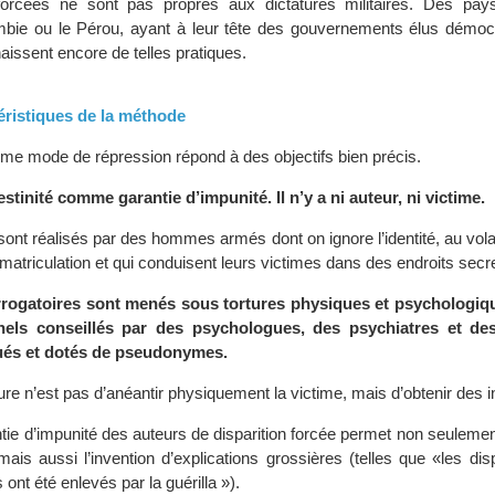
 forcées ne sont pas propres aux dictatures militaires. Des p
mbie ou le Pérou, ayant à leur tête des gouvernements élus démoc
issent encore de telles pratiques.
ctéristiques de la méthode
mme mode de répression répond à des objectifs bien précis.
estinité comme garantie d’impunité. Il n’y a ni auteur, ni victime.
ont réalisés par des hommes armés dont on ignore l’identité, au vola
atriculation et qui conduisent leurs victimes dans des endroits secr
errogatoires sont menés sous tortures physiques et psychologiq
nels conseillés par des psychologues, des psychiatres et de
és et dotés de pseudonymes.
rture n’est pas d’anéantir physiquement la victime, mais d’obtenir des 
antie d’impunité des auteurs de disparition forcée permet non seulemen
mais aussi l’invention d’explications grossières (telles que «les di
s ont été enlevés par la guérilla »).