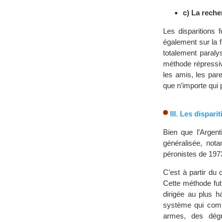
c) La reche
Les disparitions 
également sur la fa
totalement paraly
méthode répressive
les amis, les par
que n’importe qui p
III. Les dispar
Bien que l’Argent
généralisée, not
péronistes de 1973
C’est à partir du 
Cette méthode fut
dirigée au plus h
système qui comp
armes, des dégu