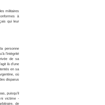
s militaires
conformes à
ais qui leur
 la personne
’à l’intégrité
privée de sa
’agit là d’une
ntentés en sa
rgentine, où
 des disparus
as, puisqu’il
ni victime -
bitraire, de