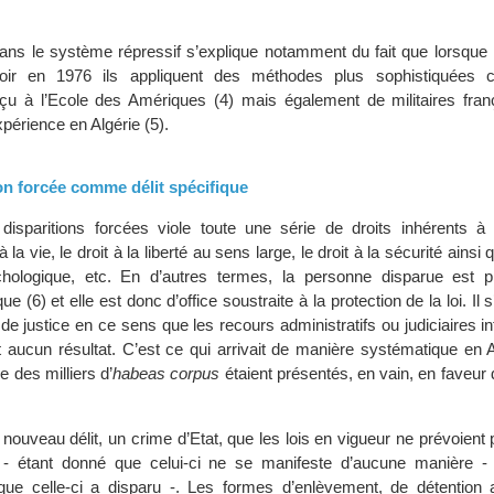
s le système répressif s’explique notamment du fait que lorsque le
voir en 1976 ils appliquent des méthodes plus sophistiquées 
çu à l’Ecole des Amériques (4) mais également de militaires franç
xpérience en Algérie (5).
ion forcée comme délit spécifique
isparitions forcées viole toute une série de droits inhérents à
 la vie, le droit à la liberté au sens large, le droit à la sécurité ainsi qu
hologique, etc. En d’autres termes, la personne disparue est 
ue (6) et elle est donc d’office soustraite à la protection de la loi. Il s
n de justice en ce sens que les recours administratifs ou judiciaires i
 aucun résultat. C’est ce qui arrivait de manière systématique en A
e des milliers d’
habeas corpus
étaient présentés, en vain, en faveur
 nouveau délit, un crime d’Etat, que les lois en vigueur ne prévoient p
r - étant donné que celui-ci ne se manifeste d’aucune manière - 
ue celle-ci a disparu -. Les formes d’enlèvement, de détention ar