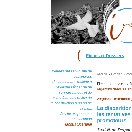
Fiches et Dossiers
Irénées.net est un site de
Accueil
Fiches et Dossi
ressources
documentaires destiné à
Fiche d’analyse
Do
favoriser l’échange de
argentins dans les a
connaissances et de
savoir faire au service de
Alejandro Teitelbaum
la construction d’un art de
La disparitio
la paix.
les tentatives
Ce site est porté par
l’association
promoteurs
Modus Operandi
Traduit de l’espa