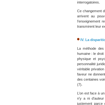
interrogatoires.
Ce changement dan
arrivent au pou
l’enseignement re
transmirent leur e
IV. La disparit
La méthode des d
humaine : le droit à
physique et psyc
personnalité juridiq
véritable privatio
faveur ne donnent
des centaines voir
(7).
L’on est face à un
n’y a ni d’auteu
justement parce q