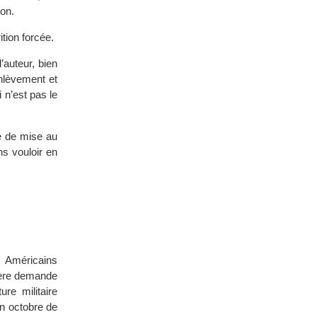
ion.
ition forcée.
’auteur, bien
enlèvement et
 n’est pas le
ée de mise au
ns vouloir en
s Américains
ière demande
re militaire
n octobre de