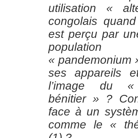
utilisation « al
congolais quand 
est perçu par un
populati
« pandemonium » 
ses appareils e
l’image du «
bénitier » ? Co
face à un systèm
comme le « théâ
(1) ?