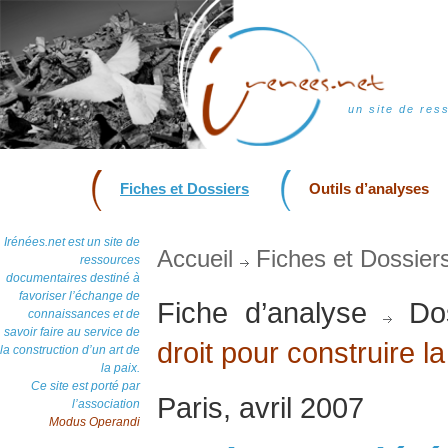
un site de res
Fiches et Dossiers
Outils d’analyses
Irénées.net est un site de
Accueil
Fiches et Dossier
ressources
documentaires destiné à
favoriser l’échange de
Fiche d’analyse
Dos
connaissances et de
savoir faire au service de
droit pour construire l
la construction d’un art de
la paix.
Ce site est porté par
Paris, avril 2007
l’association
Modus Operandi