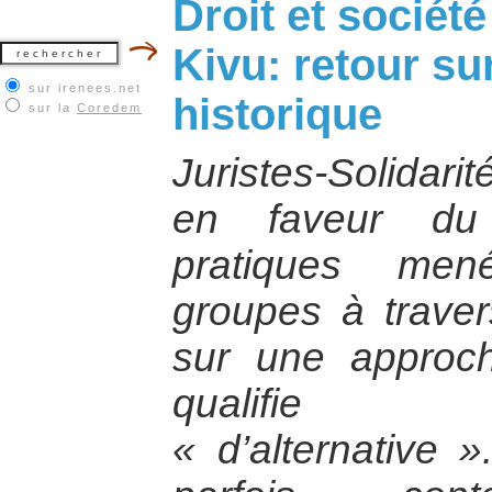
Droit et société
Kivu: retour s
sur irenees.net
historique
sur la
Coredem
Juristes-Solidari
en faveur du 
pratiques men
groupes à trave
sur une approch
qualifie tra
« d’alternative ».