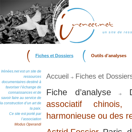
un site de res
Fiches et Dossiers
Outils d’analyses
Irénées.net est un site de
Accueil
Fiches et Dossier
ressources
documentaires destiné à
favoriser l’échange de
Fiche d’analyse
D
connaissances et de
savoir faire au service de
associatif chinoi
la construction d’un art de
la paix.
harmonieuse ou des re
Ce site est porté par
l’association
Modus Operandi
Astrid Fossier
, Paris,