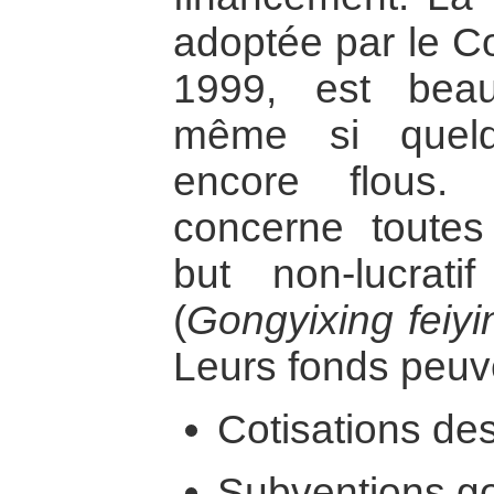
adoptée par le Co
1999, est beau
même si quelq
encore flous. 
concerne toutes
but non-lucratif
(
Gongyixing feiyi
Leurs fonds peuve
Cotisations d
Subventions g