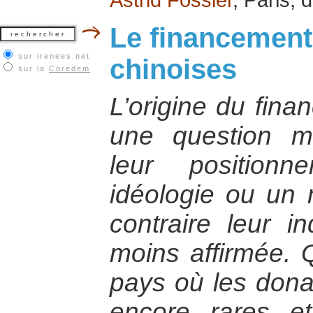
Le financement
sur irenees.net
chinoises
sur la
Coredem
L’origine du fin
une question m
leur position
idéologie ou un 
contraire leur 
moins affirmée. Q
pays où les donat
encore rares et