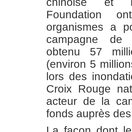
chinoise et 
Foundation on
organismes a po
campagne de c
obtenu 57 mil
(environ 5 millio
lors des inondati
Croix Rouge nat
acteur de la c
fonds auprès des 
La façon dont l