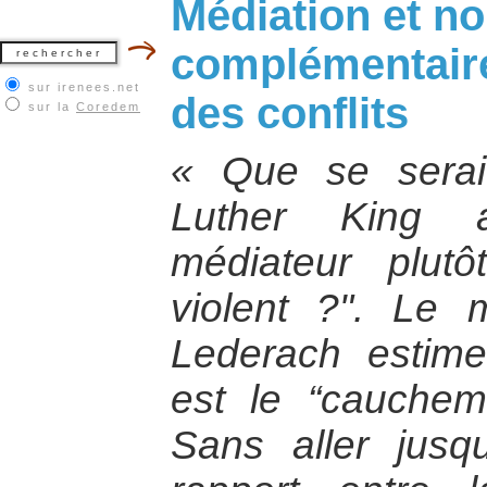
Médiation et no
complémentaire
sur irenees.net
des conflits
sur la
Coredem
« Que se serait
Luther King a
médiateur plutô
violent ?". Le 
Lederach estime
est le “cauche
Sans aller jusq