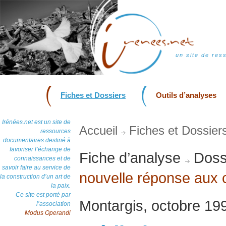
un site de res
Fiches et Dossiers
Outils d’analyses
Irénées.net est un site de
Accueil
Fiches et Dossier
ressources
documentaires destiné à
favoriser l’échange de
Fiche d’analyse
Doss
connaissances et de
savoir faire au service de
nouvelle réponse aux c
la construction d’un art de
la paix.
Ce site est porté par
Montargis, octobre 19
l’association
Modus Operandi