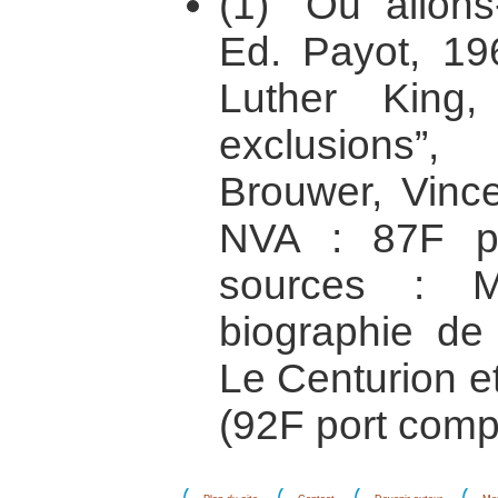
(1) “Où allons
Ed. Payot, 196
Luther King,
exclusions”
Brouwer, Vince
NVA : 87F po
sources : M
biographie de
Le Centurion e
(92F port compr