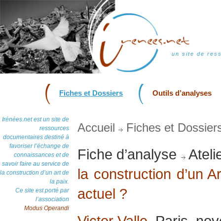
un site de res
Fiches et Dossiers
Outils d’analyses
Irénées.net est un site de
Accueil
Fiches et Dossier
ressources
documentaires destiné à
favoriser l’échange de
Fiche d’analyse
Ateli
connaissances et de
savoir faire au service de
la construction d’un A
la construction d’un art de
la paix.
actuel ?
Ce site est porté par
l’association
Modus Operandi
Victor Valle
, Paris, n