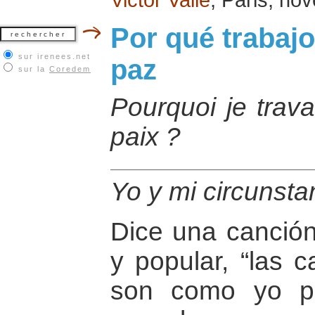
Por qué trabajo
sur irenees.net
paz
sur la
Coredem
Pourquoi je trava
paix ?
Yo y mi circunsta
Dice una canción
y popular, “las 
son como yo p