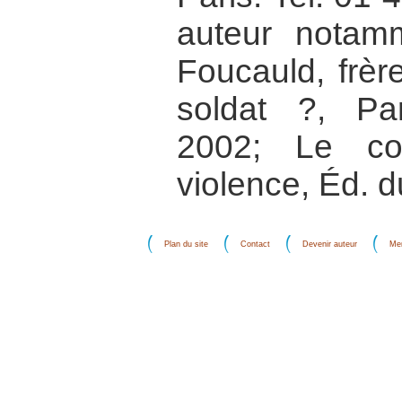
auteur notam
Foucauld, frèr
soldat ?, Pa
2002; Le co
violence, Éd. d
Plan du site
Contact
Devenir auteur
Men