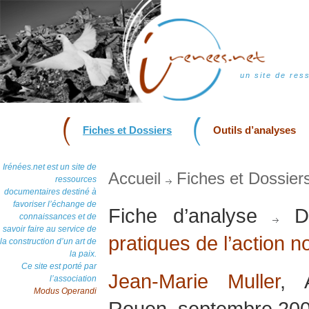
un site de res
Fiches et Dossiers
Outils d’analyses
Irénées.net est un site de
Accueil
Fiches et Dossier
ressources
documentaires destiné à
favoriser l’échange de
Fiche d’analyse
Do
connaissances et de
savoir faire au service de
pratiques de l’action n
la construction d’un art de
la paix.
Ce site est porté par
Jean-Marie Muller
, A
l’association
Modus Operandi
Rouen, septembre 20