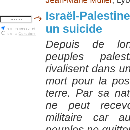
Israël-Palestine
un suicide
en irenees.net
en la
Coredem
Depuis de lon
peuples palest
rivalisent dans un
mort pour la po
terre. Par sa na
ne peut recevo
militaire car
peuples ne quitter