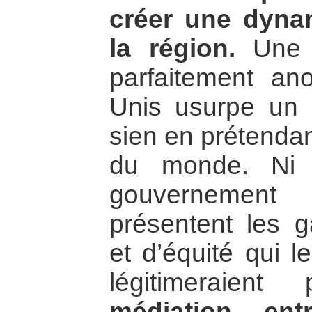
créer une dyna
la région.
Une f
parfaitement an
Unis usurpe un r
sien en prétendan
du monde. Ni l
gouvernemen
présentent les ga
et d’équité qui le
légitimeraie
médiation ent