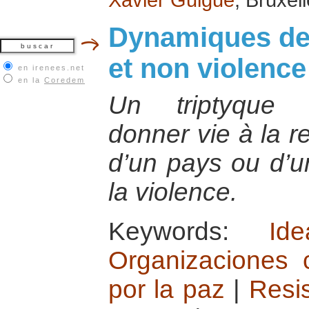
Dynamiques de 
et non violence
en irenees.net
en la
Coredem
Un triptyque 
donner vie à la r
d’un pays ou d’u
la violence.
Keywords:
Id
Organizaciones 
por la paz
|
Resis