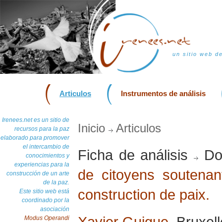
un sitio web d
Articulos
Instrumentos de análisis
Irenees.net es un sitio de
Inicio
Articulos
recursos para la paz
elaborado para promover
el intercambio de
Ficha de análisis
Dos
conocimientos y
experiencias para la
de citoyens soutenant
construcción de un arte
de la paz.
construction de paix.
Este sitio web está
coordinado por la
asociación
Xavier Guigue
, Bruxel
Modus Operandi