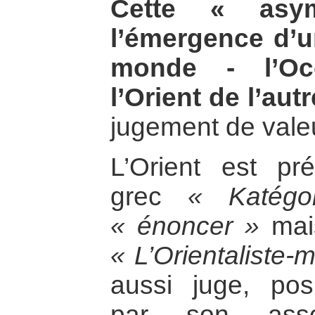
Cette « asym
l’émergence d’u
monde - l’Occ
l’Orient de l’autr
jugement de vale
L’Orient est pr
grec
« Katégo
« énoncer »
mai
« L’Orientaliste-
aussi juge, pos
par son asso