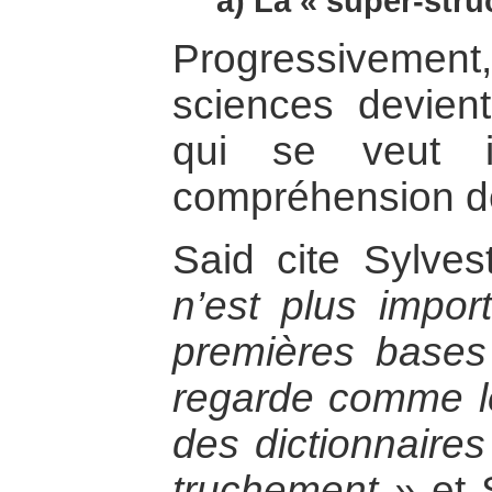
a) La « super-struc
Progressivem
sciences devient
qui se veut i
compréhension de
Said cite Sylve
n’est plus impor
premières base
regarde comme l
des dictionnaires
truchement »
et 