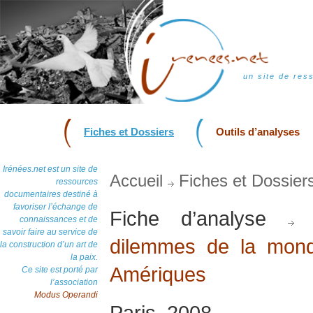
un site de res
Fiches et Dossiers
Outils d’analyses
Irénées.net est un site de
Accueil
Fiches et Dossier
ressources
documentaires destiné à
favoriser l’échange de
Fiche d’analyse
D
connaissances et de
savoir faire au service de
dilemmes de la mond
la construction d’un art de
la paix.
Amériques
Ce site est porté par
l’association
Modus Operandi
Paris, 2008