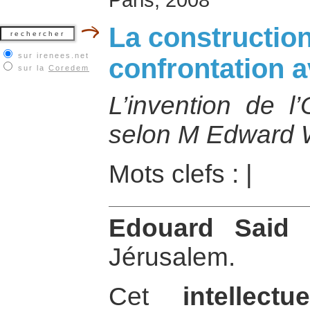
La construction
sur irenees.net
confrontation a
sur la
Coredem
L’invention de l’
selon M Edward W
Mots clefs :
|
Edouard Said
e
Jérusalem.
Cet
intellect