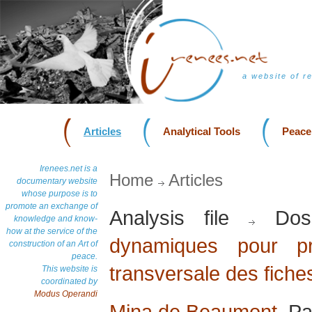
a website of r
Articles
Analytical Tools
Peace
Irenees.net is a
Home
Articles
documentary website
whose purpose is to
promote an exchange of
Analysis file
Dos
knowledge and know-
how at the service of the
dynamiques pour pr
construction of an Art of
peace.
transversale des fiche
This website is
coordinated by
Modus Operandi
Mina de Beaumont
, Pa