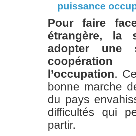
puissance occu
Pour faire fa
étrangère, la 
adopter une s
coopérati
l’occupation
. Ce
bonne marche de l
du pays envahiss
difficultés qui 
partir.