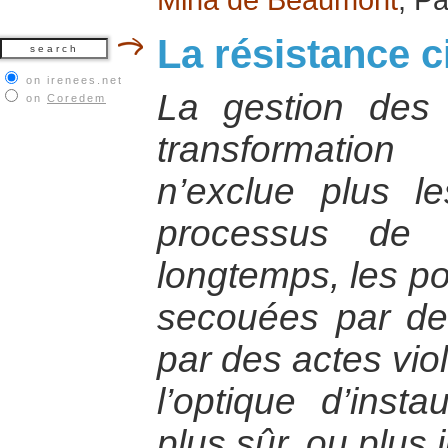
La résistance ci
on irenees.net
La gestion des 
on
Coredem
transformatio
n’exclue plus le
processus de p
longtemps, les po
secouées par d
par des actes vio
l’optique d’insta
plus sûr, ou plus 