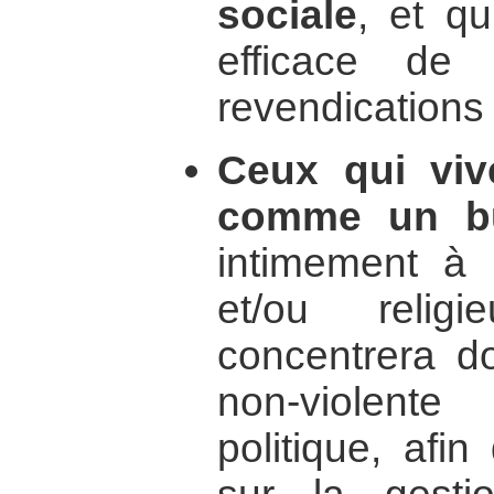
sociale
, et q
efficace de 
revendications 
Ceux qui viv
comme un but
intimement à 
et/ou religi
concentrera do
non-violent
politique, afin 