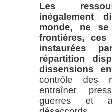
Les ressour
inégalement d
monde, ne se 
frontières, ces 
instaurées pa
répartition dis
dissensions en
contrôle des r
entraîner press
guerres et a
désaccords.