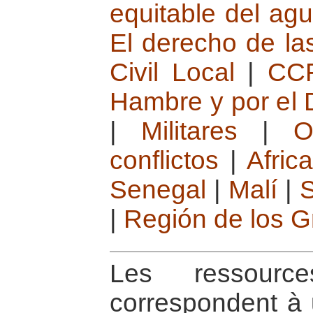
equitable del ag
El derecho de la
Civil Local
|
CCF
Hambre y por el D
|
Militares
|
O
conflictos
|
Afric
Senegal
|
Malí
|
|
Región de los 
Les ressource
correspondent à