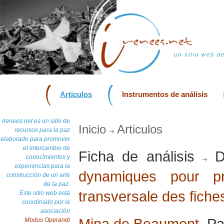
un sitio web d
Articulos
Instrumentos de análisis
Irenees.net es un sitio de
Inicio
Articulos
recursos para la paz
elaborado para promover
el intercambio de
Ficha de análisis
D
conocimientos y
experiencias para la
dynamiques pour pr
construcción de un arte
de la paz.
transversale des fiche
Este sitio web está
coordinado por la
asociación
Mina de Beaumont
, Pa
Modus Operandi