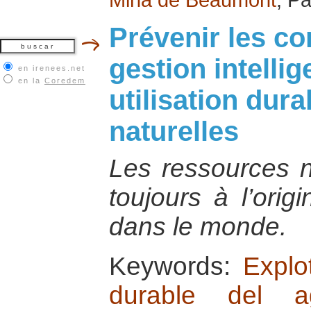
Prévenir les co
gestion intellig
en irenees.net
en la
Coredem
utilisation dur
naturelles
Les ressources n
toujours à l’orig
dans le monde.
Keywords:
Explo
durable del a