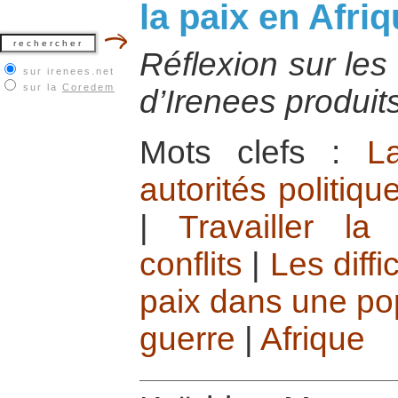
la paix en Afri
Réflexion sur les
sur irenees.net
sur la
Coredem
d’Irenees produits
Mots clefs :
L
autorités politiqu
|
Travailler l
conflits
|
Les diffi
paix dans une pop
guerre
|
Afrique