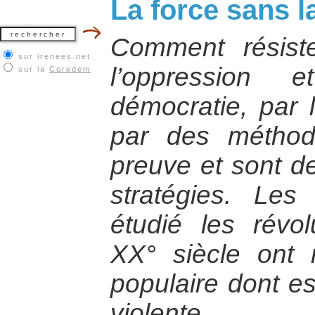
La force sans l
Comment résiste
sur irenees.net
l’oppression
sur la
Coredem
démocratie, par 
par des méthode
preuve et sont d
stratégies. Les
étudié les révol
XX° siècle ont 
populaire dont es
violente.