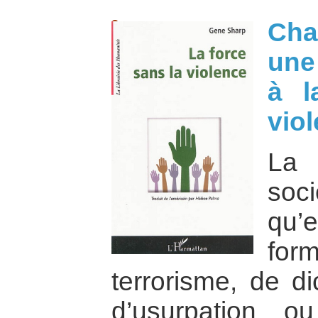
Cha
une
à l
vio
La 
soc
qu’
for
terrorisme, de di
d’usurpation 