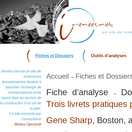
un site de res
Fiches et Dossiers
Outils d’analyses
Irénées.net est un site de
Accueil
Fiches et Dossier
ressources
documentaires destiné à
favoriser l’échange de
Fiche d’analyse
Dos
connaissances et de
savoir faire au service de
Trois livrets pratiques
la construction d’un art de
la paix.
Ce site est porté par
Gene Sharp
, Boston, 
l’association
Modus Operandi