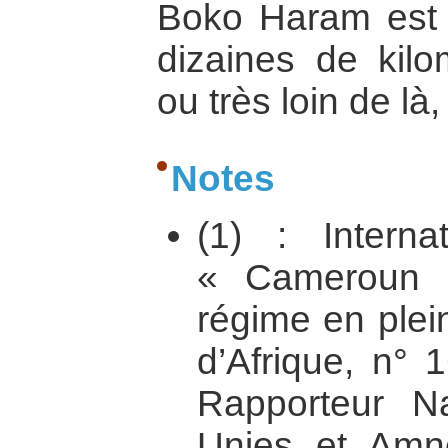
Boko Haram est p
dizaines de kilom
ou très loin de la
Notes
(1) : Interna
« Cameroun 
régime en plei
d’Afrique, n° 
Rapporteur Na
Unies et Amne