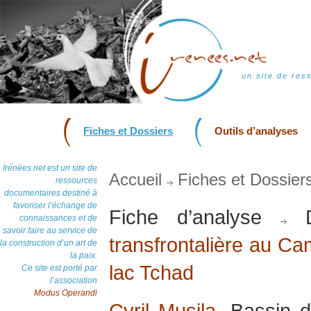
un site de res
Fiches et Dossiers
Outils d’analyses
Irénées.net est un site de
Accueil
Fiches et Dossier
ressources
documentaires destiné à
favoriser l’échange de
Fiche d’analyse
D
connaissances et de
savoir faire au service de
transfrontalière au Ca
la construction d’un art de
la paix.
lac Tchad
Ce site est porté par
l’association
Modus Operandi
Cyril Musila
, Bassin d