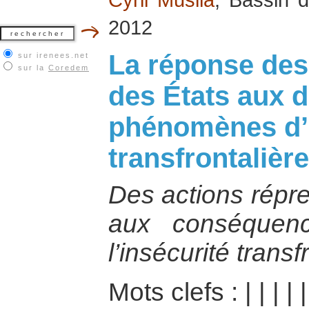
2012
La réponse des
sur irenees.net
sur la
Coredem
des États aux d
phénomènes d’i
transfrontalière
Des actions répre
aux conséquen
l’insécurité transf
Mots clefs :
|
|
|
|