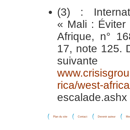
(3) : Interna
« Mali : Évite
Afrique, n° 16
17, note 125. D
suiv
www.crisisgrou
rica/west-africa
escalade.ashx
Plan du site
Contact
Devenir auteur
Men