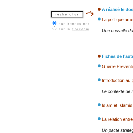
A réalisé le dos
La politique amé
sur irenees.net
sur la
Coredem
Une nouvelle do
Fiches de l’aut
Guerre Préventi
Introduction au
Le contexte de l
Islam et Islami
La relation entr
Un pacte straté