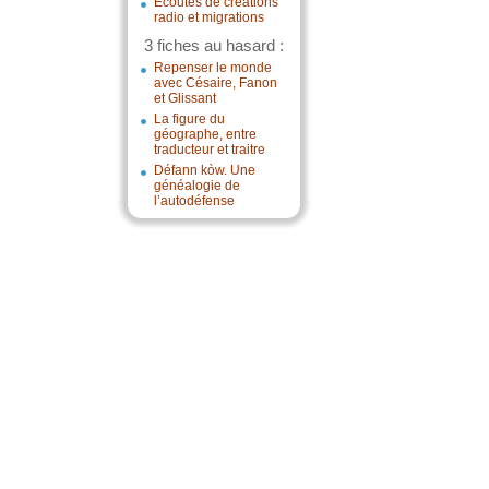
Écoutes de créations
radio et migrations
3 fiches au hasard :
Repenser le monde
avec Césaire, Fanon
et Glissant
La figure du
géographe, entre
traducteur et traitre
Défann kòw. Une
généalogie de
l’autodéfense