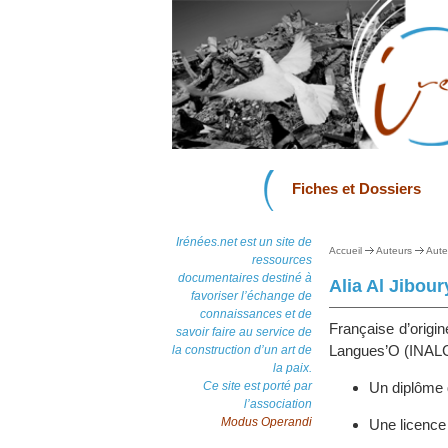
Fiches et Dossiers
Irénées.net est un site de
Accueil
Auteurs
Aute
ressources
documentaires destiné à
Alia Al Jibour
favoriser l’échange de
connaissances et de
Française d’origin
savoir faire au service de
Langues’O (INALC
la construction d’un art de
la paix.
Ce site est porté par
Un diplôme 
l’association
Modus Operandi
Une licence