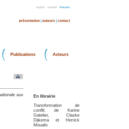
english
español
français
présentation
|
auteurs
|
contact
Publications
Acteurs
nationale aux
En librairie
Transformation de
conflit
, de Karine
Gatelier, Claske
Dijkema et Herrick
Mouafo