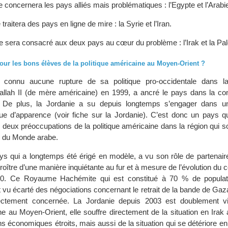
concernera les pays alliés mais problématiques : l’Egypte et l’Arabi
traitera des pays en ligne de mire : la Syrie et l’Iran.
e sera consacré aux deux pays au cœur du problème : l’Irak et la Pal
pour les bons élèves de la politique américaine au Moyen-Orient ?
connu aucune rupture de sa politique pro-occidentale dans la
llah II (de mère américaine) en 1999, a ancré le pays dans la cont
. De plus, la Jordanie a su depuis longtemps s’engager dans u
ique d’apparence (voir fiche sur la Jordanie). C’est donc un pays q
eux préoccupations de la politique américaine dans la région qui son
n du Monde arabe.
s qui a longtemps été érigé en modèle, a vu son rôle de partenaire
oître d’une manière inquiétante au fur et à mesure de l’évolution du con
0. Ce Royaume Hachémite qui est constitué à 70 % de populatio
t vu écarté des négociations concernant le retrait de la bande de Gaza
rectement concernée. La Jordanie depuis 2003 est doublement v
ne au Moyen-Orient, elle souffre directement de la situation en Irak 
ns économiques étroits, mais aussi de la situation qui se détériore e