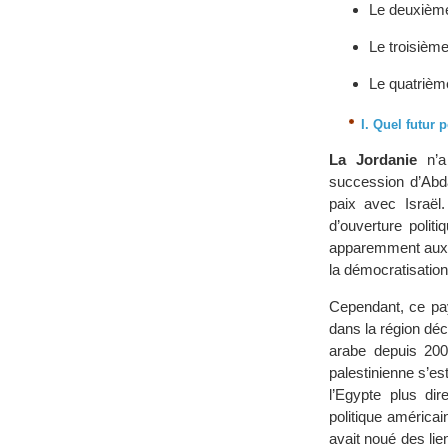
Le deuxième 
Le troisième 
Le quatrièm
I. Quel futur 
La Jordanie
n’a 
succession d’Abda
paix avec Israël
d’ouverture polit
apparemment aux d
la démocratisatio
Cependant, ce pay
dans la région décr
arabe depuis 200
palestinienne s’es
l’Egypte plus di
politique américai
avait noué des lie