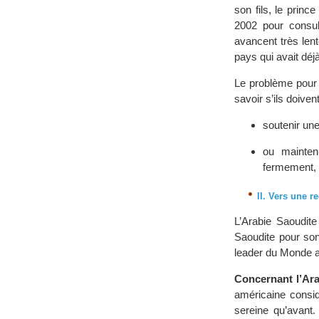
son fils, le princ
2002 pour consul
avancent très lent
pays qui avait déj
Le problème pour 
savoir s’ils doivent
soutenir une
ou mainteni
fermement, e
II. Vers une r
L’Arabie Saoudite
Saoudite pour son
leader du Monde ar
Concernant l’Ara
américaine consid
sereine qu’avant