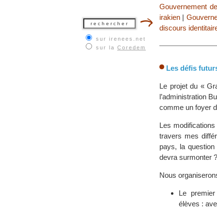
Gouvernement de
irakien
|
Gouverne
discours identitair
sur irenees.net
sur la
Coredem
Les défis futur
Le projet du « Gr
l’administration 
comme un foyer de 
Les modifications 
travers mes diffé
pays, la question
devra surmonter 
Nous organiserons
Le premier
élèves : ave