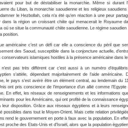
aient pour but de déstabiliser la monarchie. Même si durant l
guerre du Liban, la monarchie saoudienne et les religieux saoudiens
damner le Hezbollah, cela n’a été qu’en réaction à une peur partagé
ur dans la région un croissant chiite qui menacerait le Royaume da
sa où se situe la communauté chiite saoudienne. Le régime saoudien 
 position.
ique américaine c’est un défi car elle a conscience du péril que se
rsement des Saoud, susceptible dans la conjoncture actuelle, d’entra
s conservateurs islamiques hostiles à la présence américaine dans le
n’est pas très différent car c’est aussi à un numéro d’équilibris
tien s’attèle, dépendant majoritairement de l’aide américaine. D
sme, le pays s’est avéré être un élément central, au lendemain du 
nis ont pris conscience de l’importance d’un allié comme l’Egypte d
sme. En effet, les réseaux de renseignements et les informations qu
rminants pour les Américains, qui ont profité de la connaissance égy
 à leur disposition. Grâce aux réseaux égyptiens et à leurs renseig
té possibles dans tout le Moyen-Orient. Mais cette relation privilégié
ns rend le gouvernement en porte à faux avec la population. En effet
t proche des Etats-Unis et d’Israël, alors que la population égyptienn