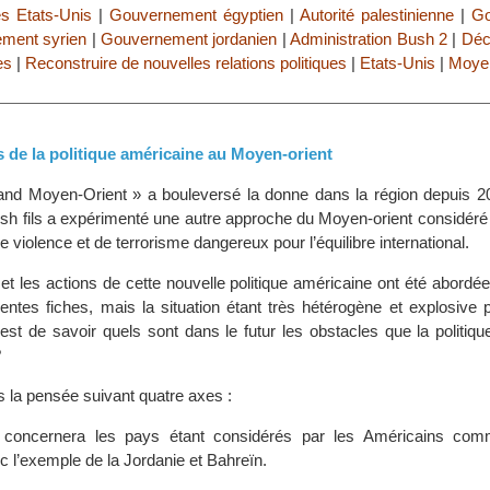
s Etats-Unis
|
Gouvernement égyptien
|
Autorité palestinienne
|
Go
ment syrien
|
Gouvernement jordanien
|
Administration Bush 2
|
Déc
es
|
Reconstruire de nouvelles relations politiques
|
Etats-Unis
|
Moyen
s de la politique américaine au Moyen-orient
and Moyen-Orient » a bouleversé la donne dans la région depuis 20
Bush fils a expérimenté une autre approche du Moyen-orient considér
violence et de terrorisme dangereux pour l’équilibre international.
et les actions de cette nouvelle politique américaine ont été abordée
rentes fiches, mais la situation étant très hétérogène et explosive 
 est de savoir quels sont dans le futur les obstacles que la politiq
?
 la pensée suivant quatre axes :
 concernera les pays étant considérés par les Américains co
c l’exemple de la Jordanie et Bahreïn.