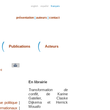
english
español
français
présentation
|
auteurs
|
contact
Publications
Acteurs
nt
En librairie
Transformation de
conflit
, de Karine
Gatelier, Claske
Dijkema et Herrick
e politique
|
Mouafo
ernationaux
|