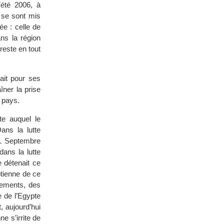
’été 2006, à
 se sont mis
e : celle de
ns la région
reste en tout
rait pour ses
îner la prise
 pays.
te auquel le
ans la lutte
11 Septembre
ans la lutte
e détenait ce
ptienne de ce
nements, des
e de l’Egypte
, aujourd’hui
e s’irrite de