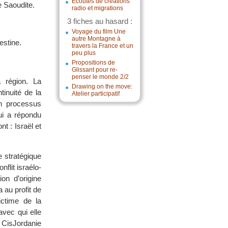
Écoutes de créations
e Saoudite.
radio et migrations
3 fiches au hasard :
Voyage du film Une
autre Montagne à
estine.
travers la France et un
peu plus
Propositions de
Glissant pour re-
penser le monde 2/2
 région. La
Drawing on the move:
inuité de la
Atelier participatif
n processus
ui a répondu
t : Israël et
 stratégique
flit israélo-
n d’origine
 au profit de
ictime de la
avec qui elle
n CisJordanie