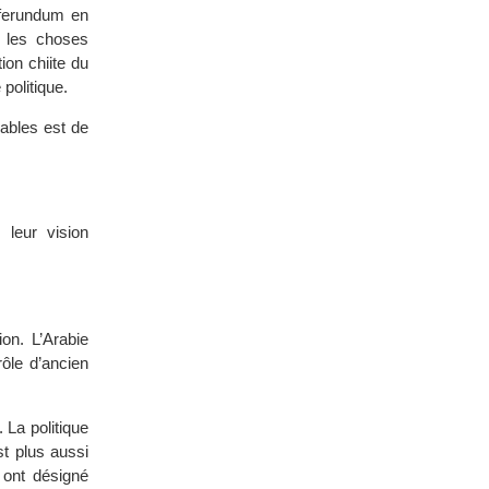
réferundum en
, les choses
ion chiite du
politique.
rables est de
 leur vision
ion. L’Arabie
ôle d’ancien
La politique
st plus aussi
ont désigné