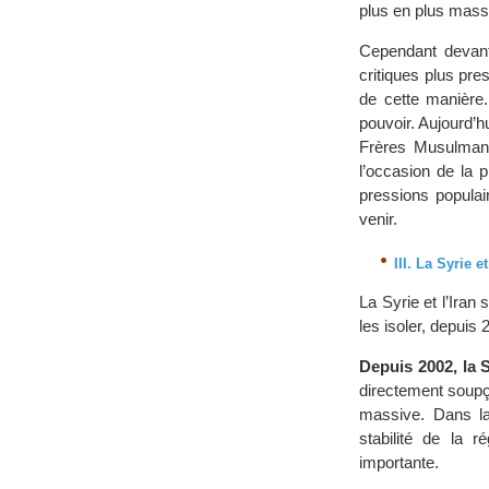
plus en plus massi
Cependant devant
critiques plus pr
de cette manière.
pouvoir. Aujourd’hu
Frères Musulmans
l’occasion de la 
pressions popula
venir.
III. La Syrie e
La Syrie et l’Iran
les isoler, depuis
Depuis 2002, la 
directement soupço
massive. Dans la
stabilité de la r
importante.