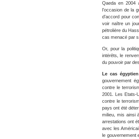
Qaeda en 2004 av
l’occasion de la 
d’accord pour con
voir naître un jo
pétrolière du Has
cas menacé par sa
Or, pour la polit
intérêts, le renve
du pouvoir par de
Le cas égyptien
gouvernement égyp
contre le terrori
2001. Les Etats-U
contre le terrori
pays ont été déte
milieu, mis ainsi
arrestations ont é
avec les Américai
le gouvernement es