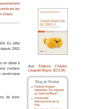
uvernement
onstruire les
 Orient
04. En effet
é depuis 2001
s en détail à
Aux
Éditions Charles
pour certains
Léopold Mayer (ECLM)
ue américaine
Blog de Modop
Festival Images
migrantes "Du migrant
au sujet politique"
mme de bons
Universitat
Internacional de la
Pau