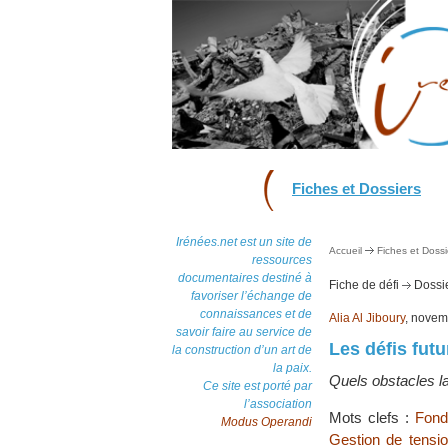
Fiches et Dossiers
Irénées.net est un site de
Accueil
Fiches et Dossi
ressources
documentaires destiné à
Fiche de défi
Dossie
favoriser l’échange de
connaissances et de
Alia Al Jiboury
, novem
savoir faire au service de
Les défis fut
la construction d’un art de
la paix.
Quels obstacles la
Ce site est porté par
l’association
Mots clefs :
Fond
Modus Operandi
Gestion de tensio