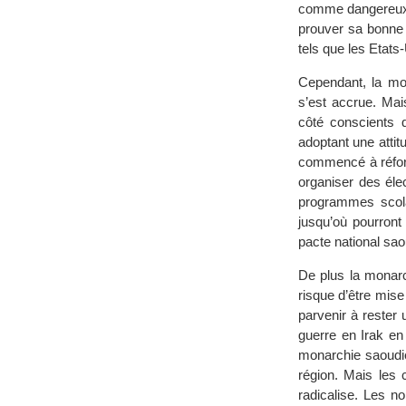
comme dangereux p
prouver sa bonne 
tels que les Etats
Cependant, la mon
s’est accrue. Mai
côté conscients q
adoptant une attit
commencé à réforme
organiser des éle
programmes scola
jusqu’où pourront 
pacte national sa
De plus la monarc
risque d’être mise 
parvenir à rester 
guerre en Irak en 
monarchie saoudie
région. Mais les c
radicalise. Les 