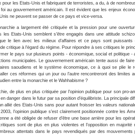
our les Etats-Unis et fabriquant de terroristes, a du, à de nombreu
foi au gouvernement américain. Il est évident que les enjeux écon
-Unis ne peuvent se passer de ce pays et vice-versa.
archie a largement été critiquée et la pression pour une ouvertu
s les Etats-Unis semblent s’être engagés dans une attitude schizo
ue le lien avec les milieux d’affaires et ce pays sont puissants e
ude critique à l’égard du régime. Pour répondre à ses critiques le prin
r le pays sur plusieurs points - économique, social et politique - a
ctions municipales. Le gouvernement américain tente aussi de faire
ires saoudiens et le système économique, ce à quoi se plie le 
aller ces réformes qui un jour ou l’autre rencontreront des limites 
oudien entre la monarchie et le Wahhabisme ?
hie, de plus en plus critiquée par l’opinion publique pour son pro-
en danger dans le futur par sa position d’équilibriste. La principale dif
un allié des Etats-Unis sans pour autant froisser les valeurs national
2003, l’opinion publique s’est clairement positionnée contre les Amé
nne a été obligée de refuser d’être une base arrière pour les opéra
ritiques sont de plus en plus violentes et l’opposition en majorité 
nombreux attentats dans le pays revendiqués par des mouvements 