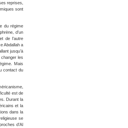
ses reprises,
omiques sont
re du régime
phrène, d’un
t de l’autre
ce Abdallah a
llant jusqu’à
 changer les
régime. Mais
au contact du
américanisme,
ficulté est de
es. Durant la
ricains et la
tions dans la
religieuse se
proches d’Al