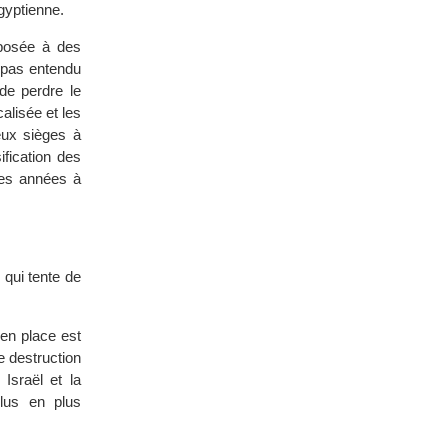
gyptienne.
xposée à des
a pas entendu
de perdre le
alisée et les
eux sièges à
ification des
les années à
 qui tente de
en place est
e destruction
Israël et la
plus en plus