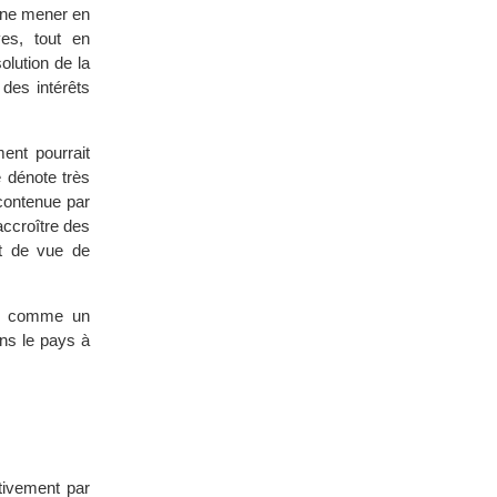
r ne mener en
ves, tout en
olution de la
 des intérêts
ment pourrait
e dénote très
 contenue par
accroître des
nt de vue de
ins comme un
ns le pays à
tivement par