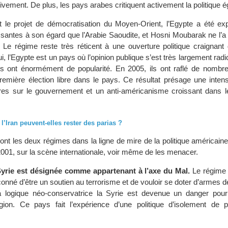
vement. De plus, les pays arabes critiquent activement la politique é
 le projet de démocratisation du Moyen-Orient, l’Egypte a été e
essantes à son égard que l’Arabie Saoudite, et Hosni Moubarak ne l’
 Le régime reste très réticent à une ouverture politique craignant 
i, l’Egypte est un pays où l’opinion publique s’est très largement radic
 ont énormément de popularité. En 2005, ils ont raflé de nombr
première élection libre dans le pays. Ce résultat présage une intens
ires sur le gouvernement et un anti-américanisme croissant dans 
t l’Iran peuvent-elles rester des parias ?
 sont les deux régimes dans la ligne de mire de la politique américaine
 2001, sur la scène internationale, voir même de les menacer.
Syrie est désignée comme appartenant à l’axe du Mal.
Le régime 
nné d’être un soutien au terrorisme et de vouloir se doter d’armes d
 logique néo-conservatrice la Syrie est devenue un danger pour 
égion. Ce pays fait l’expérience d’une politique d’isolement de 