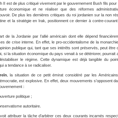
h II est de plus critiqué vivement par le gouvernement Bush fils pou
rture économique et ne réaliser que des réformes administrati
uvoir. De plus les dernières critiques du roi jordanien sur la non rés
tine et la stratégie en Irak, positionnent ce dernier à contre-courant
art de la Jordanie par l’allié américain dont elle dépend financière
ses de crise interne. En effet, le pro-occidentalisme de la monarchi
pinion publique qui, tant que ses intérêts sont préservés, peut être
i, si la situation économique du pays venait à se détériorer, pourrait 
déstabiliser le régime. Cette dynamique est déjà tangible du poi
qui a tendance à se radicaliser.
reïn
, la situation de ce petit émirat considéré par les América
 démocratie, est explosive. En effet, deux mouvements s’opposent da
gouvernement :
uverture politique ;
onservatisme autoritaire.
oit attribuer la tâche d’arbitrer ces deux courants incarnés respec