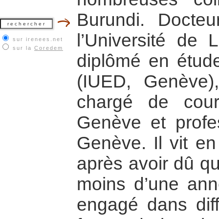
Burundi. Docte
l’Université de 
sur irenees.net
sur la
Coredem
diplômé en étud
(IUED, Genève),
chargé de cour
Genève et profe
Genève. Il vit e
après avoir dû qu
moins d’une anné
engagé dans diffé