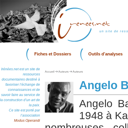
un site de res
Fiches et Dossiers
Outils d’analyses
Irénées.net est un site de
Accueil
Auteurs
Auteurs
ressources
documentaires destiné à
Angelo
favoriser l’échange de
connaissances et de
savoir faire au service de
Angelo B
la construction d’un art de
la paix.
Ce site est porté par
1948 à Ka
l’association
Modus Operandi
nombreuses col