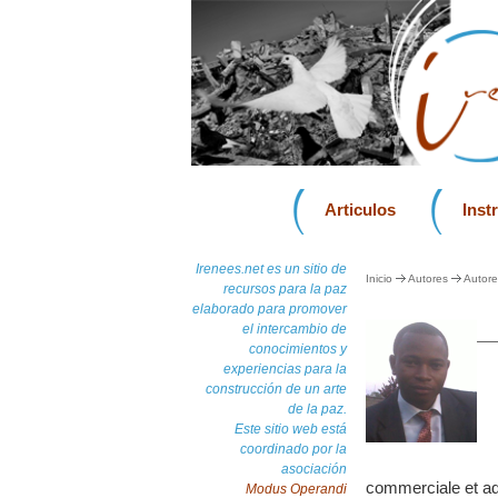
Articulos
Inst
Irenees.net es un sitio de
Inicio
Autores
Autore
recursos para la paz
elaborado para promover
el intercambio de
conocimientos y
experiencias para la
construcción de un arte
de la paz.
Este sitio web está
coordinado por la
asociación
commerciale et ad
Modus Operandi