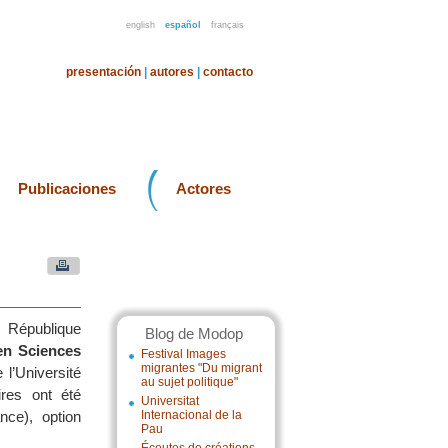
english
español
français
presentación
|
autores
|
contacto
Publicaciones
Actores
République
Blog de Modop
en Sciences
Festival Images
migrantes "Du migrant
 l’Université
au sujet politique"
res ont été
Universitat
nce), option
Internacional de la
Pau