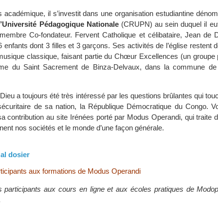
 académique, il s’investit dans une organisation estudiantine dén
l’Université Pédagogique Nationale
(CRUPN) au sein duquel il eut 
 membre Co-fondateur. Fervent Catholique et célibataire, Jean de D
6 enfants dont 3 filles et 3 garçons. Ses activités de l’église restent
musique classique, faisant partie du Chœur Excellences (un groupe p
e du Saint Sacrement de Binza-Delvaux, dans la commune de
Dieu a toujours été très intéressé par les questions brûlantes qui tou
 sécuritaire de sa nation, la République Démocratique du Congo. Voi
 contribution au site Irénées porté par Modus Operandi, qui traite d
ènent nos sociétés et le monde d’une façon générale.
al dosier
ticipants aux formations de Modus Operandi
 participants aux cours en ligne et aux écoles pratiques de Modop
.