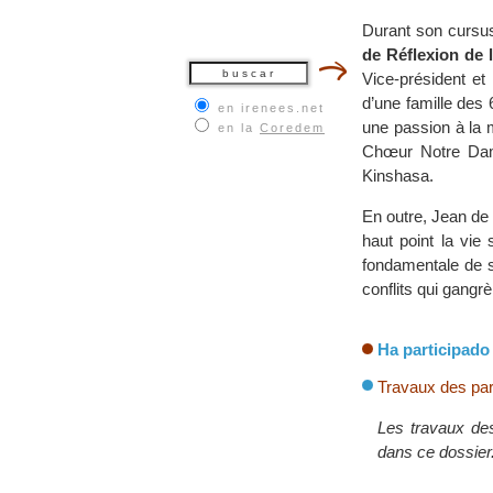
Durant son cursus
de Réflexion de 
Vice-président et
d’une famille des 
en irenees.net
une passion à la 
en la
Coredem
Chœur Notre Dam
Kinshasa.
En outre, Jean de 
haut point la vie
fondamentale de sa
conflits qui gangr
Ha participado 
Travaux des par
Les travaux des
dans ce dossier