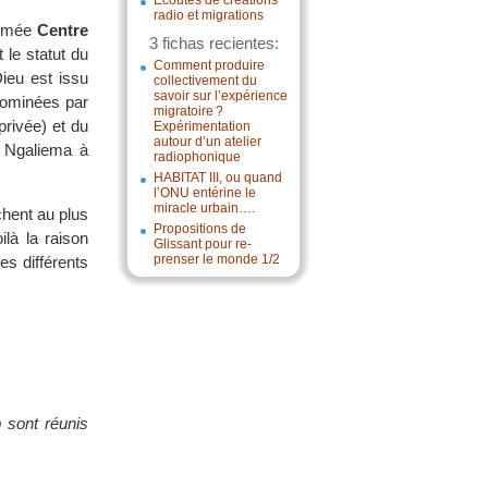
Écoutes de créations
radio et migrations
ommée
Centre
3 fichas recientes:
le statut du
Comment produire
ieu est issu
collectivement du
savoir sur l’expérience
 dominées par
migratoire ?
rivée) et du
Expérimentation
autour d’un atelier
 Ngaliema à
radiophonique
HABITAT III, ou quand
l’ONU entérine le
miracle urbain….
chent au plus
Propositions de
là la raison
Glissant pour re-
prenser le monde 1/2
es différents
 sont réunis