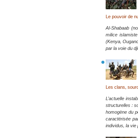
Le pouvoir de n
Al-Shabaab (nom
milice islamis
(Kenya, Ouganda)
par la voie du dj
Les clans, sourc
L’actuelle insta
structurelles : 
homogène du poin
caractérisée par
individus, la vi