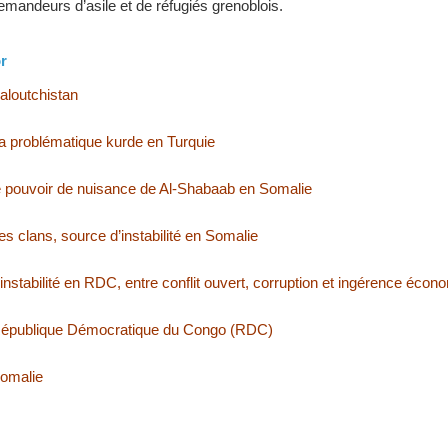
mandeurs d’asile et de réfugiés grenoblois.
r
Baloutchistan
La problématique kurde en Turquie
 le pouvoir de nuisance de Al-Shabaab en Somalie
Les clans, source d’instabilité en Somalie
L’instabilité en RDC, entre conflit ouvert, corruption et ingérence écon
 République Démocratique du Congo (RDC)
Somalie