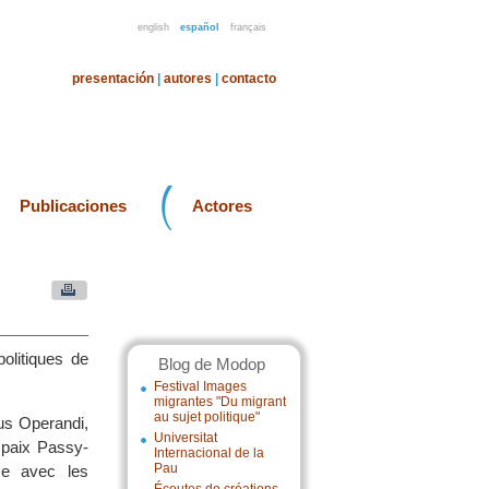
english
español
français
presentación
|
autores
|
contacto
Publicaciones
Actores
politiques de
Blog de Modop
Festival Images
migrantes "Du migrant
au sujet politique"
us Operandi,
Universitat
e paix Passy-
Internacional de la
Pau
ce avec les