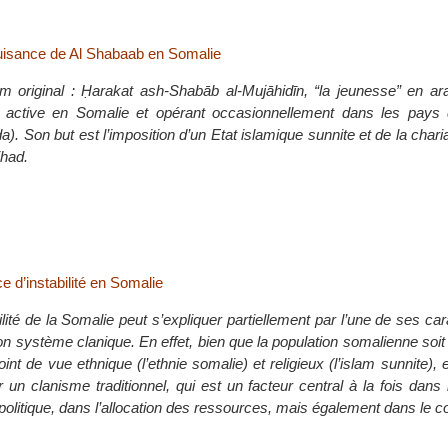
uisance de Al Shabaab en Somalie
 original : Ḥarakat ash-Shabāb al-Mujāhidīn, “la jeunesse” en ar
te active en Somalie et opérant occasionnellement dans les pays 
. Son but est l’imposition d’un Etat islamique sunnite et de la char
ihad.
e d’instabilité en Somalie
bilité de la Somalie peut s’expliquer partiellement par l’une de ses car
son système clanique. En effet, bien que la population somalienne soit
t de vue ethnique (l’ethnie somalie) et religieux (l’islam sunnite), e
 un clanisme traditionnel, qui est un facteur central à la fois dans l
e politique, dans l’allocation des ressources, mais également dans le con