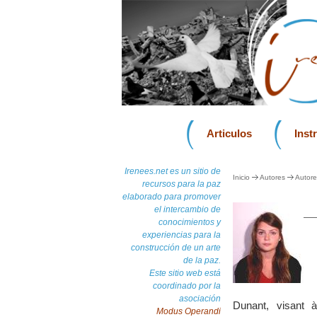
Articulos
Inst
Irenees.net es un sitio de
Inicio
Autores
Autore
recursos para la paz
elaborado para promover
el intercambio de
conocimientos y
experiencias para la
construcción de un arte
de la paz.
Este sitio web está
coordinado por la
asociación
Dunant, visant 
Modus Operandi