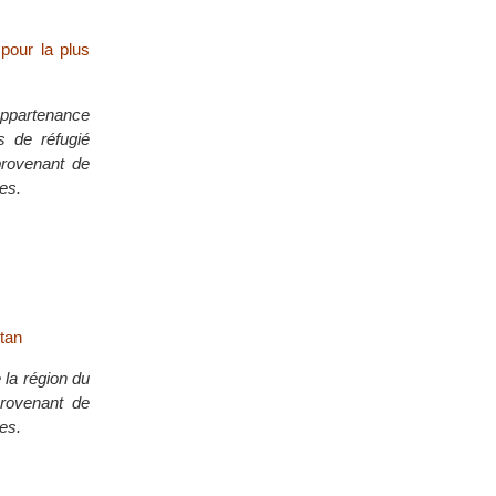
 pour la plus
appartenance
ls de réfugié
provenant de
ges.
stan
la région du
provenant de
ges.