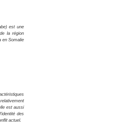
abe) est une
de la région
ia en Somalie
actéristiques
 relativement
lle est aussi
’identité des
flit actuel.