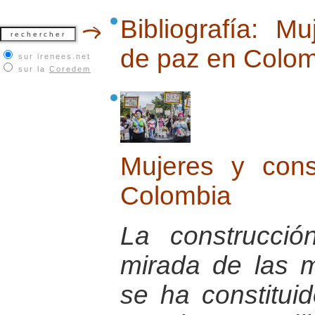
Bibliografía: M
de paz en Colo
sur irenees.net
sur la
Coredem
Mujeres y con
Colombia
La construcci
mirada de las 
se ha constitu