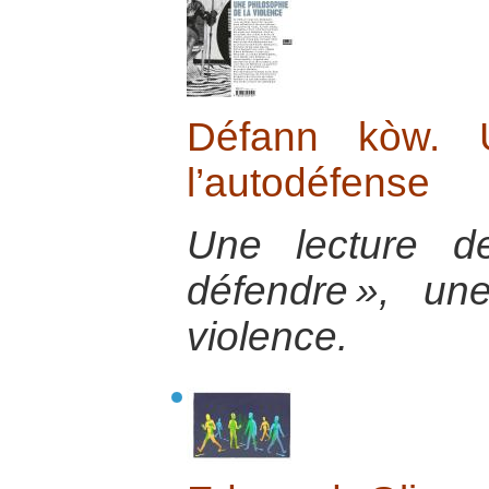
Défann kòw. 
l’autodéfense
Une lecture d
défendre », un
violence.