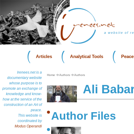
a website of r
Articles
Analytical Tools
Peace
Irenees.net is a
Home
Authors
Authors
documentary website
whose purpose is to
Ali Baba
promote an exchange of
knowledge and know-
how at the service of the
construction of an Art of
peace.
Author Files
This website is
coordinated by
Modus Operandi