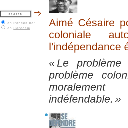
Aimé Césaire p
on irenees.net
on
Coredem
coloniale au
l’indépendance é
« Le problème 
problème colon
moralement e
indéfendable. »