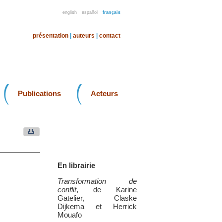
english
español
français
présentation
|
auteurs
|
contact
Publications
Acteurs
En librairie
Transformation de
conflit
, de Karine
Gatelier, Claske
Dijkema et Herrick
Mouafo