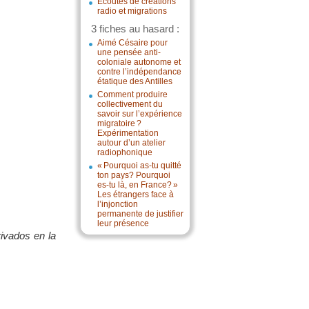
Écoutes de créations
radio et migrations
3 fiches au hasard :
Aimé Césaire pour
une pensée anti-
coloniale autonome et
contre l’indépendance
étatique des Antilles
Comment produire
collectivement du
savoir sur l’expérience
migratoire ?
Expérimentation
autour d’un atelier
radiophonique
« Pourquoi as-tu quitté
ton pays? Pourquoi
es-tu là, en France? »
Les étrangers face à
l’injonction
permanente de justifier
leur présence
rivados en la