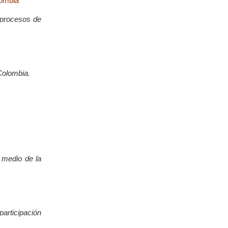
lombia
s procesos de
 Colombia.
 medio de la
articipación