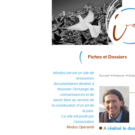
Fiches et Dossiers
Irénées.net est un site de
Accueil
Auteurs
Aute
ressources
documentaires destiné à
favoriser l’échange de
connaissances et de
savoir faire au service de
la construction d’un art de
la paix.
Ce site est porté par
l’association
Modus Operandi
A réalisé le dos