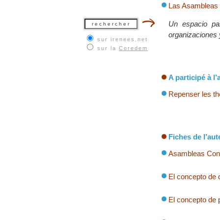
Las Asambleas 
Un espacio par
organizaciones 
sur irenees.net
sur la
Coredem
A participé à l’a
Repenser les th
Fiches de l’aut
Asambleas Const
El concepto de
El concepto d