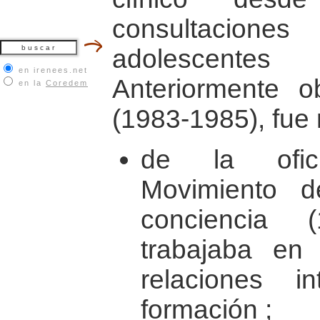
consultacione
adolescentes
en irenees.net
Anteriormente o
en la
Coredem
(1983-1985), fue
de la ofic
Movimiento d
conciencia 
trabajaba en 
relaciones i
formación ;