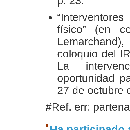
p. 23.
“Interventores
físico” (en c
Lemarchand),
coloquio del I
La interven
oportunidad pa
27 de octubre 
#Ref. err: parten
Ha participado 