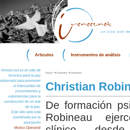
un sitio web d
Articulos
Instrumentos de análisis
Irenees.net es un sitio de
Inicio
Autores
Autores
recursos para la paz
elaborado para promover
Christian Robi
el intercambio de
conocimientos y
experiencias para la
De formación psic
construcción de un arte
de la paz.
Este sitio web está
Robineau ejer
coordinado por la
asociación
clínico desd
Modus Operandi