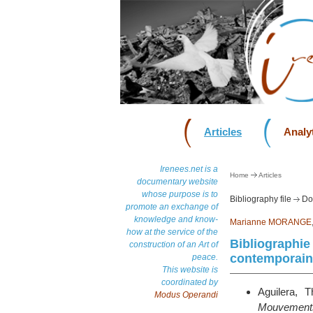
Articles
Analyt
Irenees.net is a
Home
Articles
documentary website
whose purpose is to
Bibliography file
Dos
promote an exchange of
knowledge and know-
Marianne MORANGE
how at the service of the
Bibliographie 
construction of an Art of
contemporai
peace.
This website is
coordinated by
Aguilera, T
Modus Operandi
Mouvement