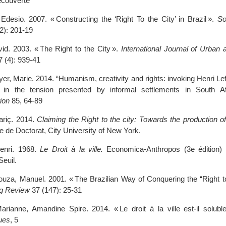
écouverte
Edesio. 2007. « Constructing the ‘Right To the City’ in Brazil ».
So
2): 201‑19
id. 2003. « The Right to the City ».
International Journal of Urban
 (4): 939‑41
r, Marie. 2014. “Humanism, creativity and rights: invoking Henri Lef
y in the tension presented by informal settlements in South Af
ion
85, 64-89
ariç. 2014.
Claiming the Right to the city: Towards the production 
 de Doctorat, City University of New York.
Henri. 1968.
Le Droit à la ville.
Economica-Anthropos (3e édition) 
Seuil.
uza, Manuel. 2001. « The Brazilian Way of Conquering the “Right to 
ng Review
37 (147): 25‑31
rianne, Amandine Spire. 2014. « Le droit à la ville est-il solubl
ques
, 5