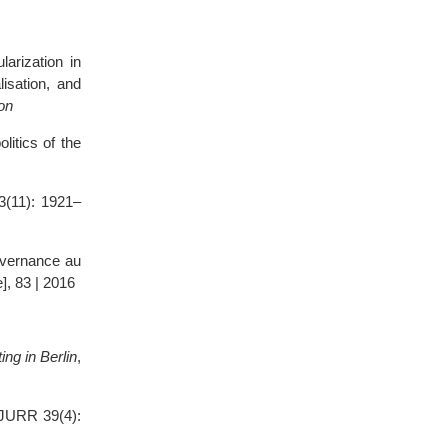
arization in
lisation, and
ion
litics of the
3(11): 1921–
ouvernance au
], 83 | 2016
ing in Berlin
,
 IJURR 39(4):