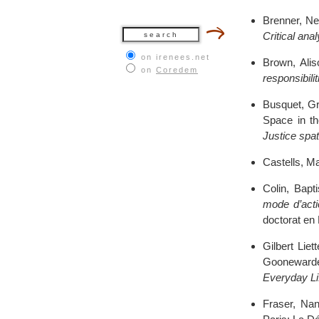
Brenner, Nei
Critical anal
on irenees.net
Brown, Alis
on
Coredem
responsibili
Busquet, Gré
Space in th
Justice spati
Castells, M
Colin, Bapt
mode d’acti
doctorat en 
Gilbert Liet
Goonewarden
Everyday Li
Fraser, Na