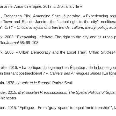
ianne, Amandine Spire. 2017. « Droit à la ville »
 Francesca Pilo’, Amandine Spire. à paraître. « Experiencing regul
 Town and Rio de Janeiro: the “actual right to the city”, neolibera
e”.
CITY - Critical analysis of urban trends, culture, theory, policy, act
k. 2002. “Excavating Lefebvre: The right to the city and its urban po
GeoJournal
58: 99–108
rk. 2006. « Urban Democracy and the Local Trap”,
Urban Studies
4
rélie. 2016. « La politique du logement en Équateur : de la bonne g
un tournant postnéolibéral ? ».
Cahiers des Amériques latines
[En ligne
ain. 1978.
La Voix et le Regard.
Paris : Seuil
der. 2015.
Metropolitan Preoccupations: The Spatial Politics of Squatt
Chichester
wen. 2015. “Epilogue - From ‘gray space’ to equal ‘metrozenship’ ”,