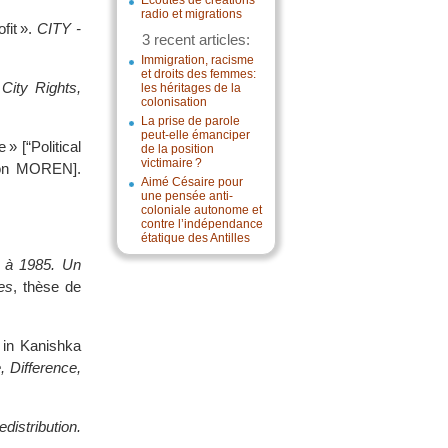
Écoutes de créations
radio et migrations
fit ».
CITY -
3 recent articles:
Immigration, racisme
et droits des femmes:
City Rights,
les héritages de la
colonisation
La prise de parole
peut-elle émanciper
 » [“Political
de la position
victimaire ?
aron MOREN].
Aimé Césaire pour
une pensée anti-
coloniale autonome et
contre l’indépendance
étatique des Antilles
5 à 1985. Un
les
, thèse de
, in Kanishka
 Difference,
distribution.