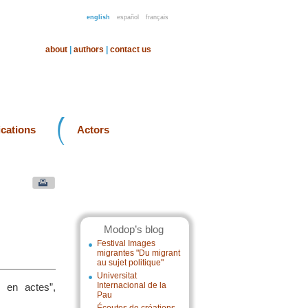
english
español
français
about
|
authors
|
contact us
ications
Actors
Modop’s blog
Festival Images
migrantes "Du migrant
au sujet politique"
Universitat
Internacional de la
e en actes”,
Pau