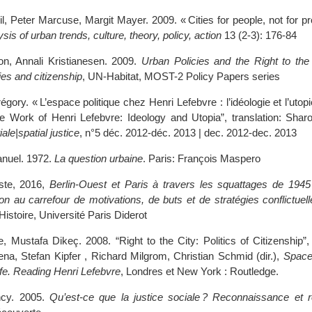
l, Peter Marcuse, Margit Mayer. 2009. « Cities for people, not for pro
ysis of urban trends, culture, theory, policy, action
13 (2‑3): 176‑84
on, Annali Kristianesen. 2009.
Urban Policies and the Right to the 
ties and citizenship
, UN-Habitat, MOST-2 Policy Papers series
gory. « L’espace politique chez Henri Lefebvre : l’idéologie et l’utopie
e Work of Henri Lefebvre: Ideology and Utopia”, translation: Sh
ale|spatial justice
, n°5 déc. 2012-déc. 2013 | dec. 2012-dec. 2013
anuel. 1972.
La question urbaine
. Paris: François Maspero
iste, 2016,
Berlin-Ouest et Paris à travers les squattages de 194
on au carrefour de motivations, de buts et de stratégies conflictuel
Histoire, Université Paris Diderot
te, Mustafa Dikeç. 2008. “Right to the City: Politics of Citizenship”
a, Stefan Kipfer , Richard Milgrom, Christian Schmid (dir.),
Space,
fe. Reading Henri Lefebvre
, Londres et New York : Routledge.
ncy. 2005.
Qu’est-ce que la justice sociale ? Reconnaissance et re