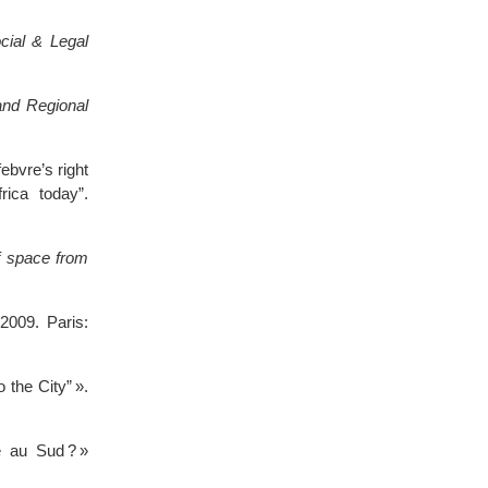
cial & Legal
 and Regional
ebvre’s right
rica today”.
of space from
2009. Paris:
the City” ».
e au Sud ? »