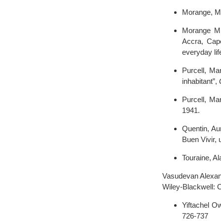
Morange, Mar
Morange M.,
Accra, Cape
everyday lif
Purcell, Mar
inhabitant”,
Purcell, Ma
1941.
Quentin, Au
Buen Vivir, 
Touraine, Al
Vasudevan Alexan
Wiley-Blackwell: 
Yiftachel O
726-737