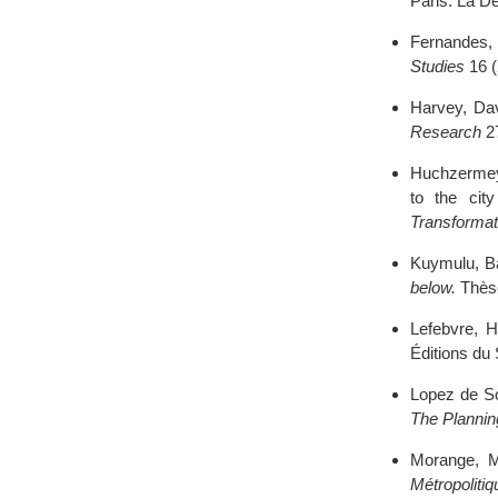
Paris: La D
Fernandes, 
Studies
16 (
Harvey, Dav
Research
27
Huchzermeye
to the cit
Transformat
Kuymulu, B
below.
Thèse
Lefebvre, 
Éditions du 
Lopez de So
The Planni
Morange, Ma
Métropoliti