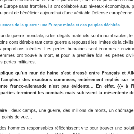
e Europe sans frontière. Ils ont collaboré aux niveaux économique, p
au point de bénéficier aujourd’hui d’une véritable Défense européenne 
uences de la guerre : une Europe minée et des peuples déchirés.
econde guerre mondiale, si les dégâts matériels sont innombrables, l
ins considérable tant cette guerre a repoussé les limites de la civilisa
 proportions inédites. Les pertes humaines sont énormes : environ
mmes ont trouvé la mort, et pour la première fois les pertes civil
s pertes militaires.
plique qu’un mur de haine s’est dressé entre Français et All
 l’ampleur des exactions commises, entièrement repliés sur le
tente franco-allemande n’est pas évidente… En effet, {{« à l’
 parties terminent les combats mais subissent la mésentente d
claire : deux camps, une guerre, des millions de morts, un chômage
s points de vue…
e des hommes responsables réfléchissent vite pour trouver une soluti