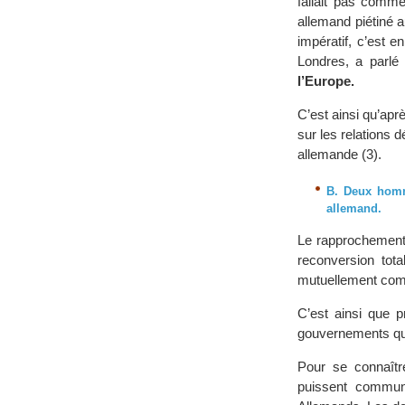
fallait pas comme
allemand piétiné 
impératif, c’est 
Londres, a parl
l’Europe.
C’est ainsi qu’aprè
sur les relations 
allemande (3).
B. Deux homme
allemand.
Le rapprochement 
reconversion tot
mutuellement comm
C’est ainsi que p
gouvernements qui
Pour se connaîtr
puissent communi