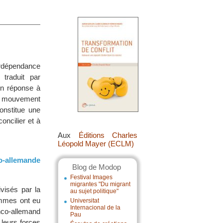
erdépendance
traduit par
En réponse à
le mouvement
onstitue une
oncilier et à
Aux
Éditions Charles
Léopold Mayer (ECLM)
o-allemande
Blog de Modop
Festival Images
migrantes "Du migrant
visés par la
au sujet politique"
ommes ont eu
Universitat
Internacional de la
anco-allemand
Pau
 leurs forces