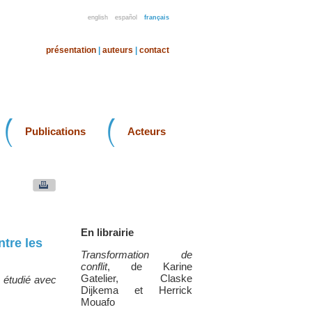
english
español
français
présentation
|
auteurs
|
contact
Publications
Acteurs
En librairie
ntre les
Transformation de
conflit
, de Karine
Gatelier, Claske
 étudié avec
Dijkema et Herrick
Mouafo