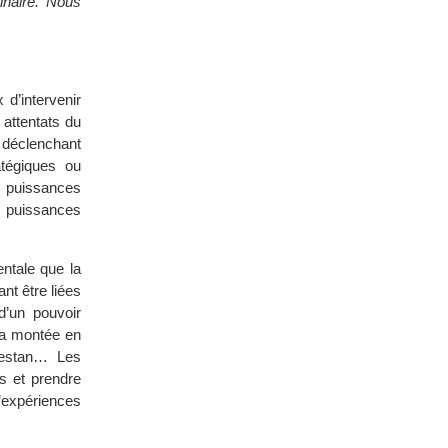
inaire. Nous
 d’intervenir
attentats du
 déclenchant
atégiques ou
s puissances
s puissances
ntale que la
nt être liées
d’un pouvoir
 la montée en
kestan… Les
ts et prendre
’expériences