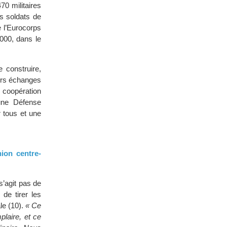
70 militaires
s soldats de
e l’Eurocorps
2000, dans le
 construire,
iers échanges
 coopération
’une Défense
 tous et une
nion centre-
s’agit pas de
 de tirer les
le (10).
« Ce
plaire, et ce