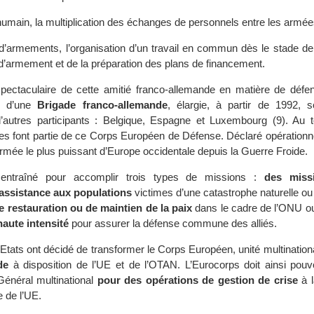
humain, la multiplication des échanges de personnels entre les armée
d’armements, l’organisation d’un travail en commun dès le stade de 
 d’armement et de la préparation des plans de financement.
spectaculaire de cette amitié franco-allemande en matière de défen
7 d’une
Brigade franco-allemande
, élargie, à partir de 1992,
d’autres participants : Belgique, Espagne et Luxembourg (9). Au t
font partie de ce Corps Européen de Défense. Déclaré opérationnel
armée le plus puissant d’Europe occidentale depuis la Guerre Froide.
 entraîné pour accomplir trois types de missions :
des miss
’assistance aux populations
victimes d’une catastrophe naturelle ou
e restauration ou de maintien de la paix
dans le cadre de l’ONU o
aute intensité
pour assurer la défense commune des alliés.
 Etats ont décidé de transformer le Corps Européen, unité multination
de
à disposition de l’UE et de l’OTAN. L’Eurocorps doit ainsi pouvo
énéral multinational
pour des opérations de gestion de crise
à l
 de l’UE.