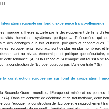
|
|
|
|
 Intégration régionale sur fond d’expérience franco-allemande.
est marqué à l’heure actuelle par le développement de liens d’int
ctivités humaines, systèmes politiques… Phénomène qui se 
taire des échanges à la fois culturels, politiques et économiques. 
ion les regroupements régionaux sont de plus en plus nombreux et 
opéenne, tant au niveau économique et politique que sécuritaire, c
 de cette tendance. (A) Si la France et l’Allemagne ont réussi à se réc
our la construction de l’Europe, pourquoi pas l’Asie centrale ? (B)
de la construction européenne sur fond de coopération franc
.
la Seconde Guerre mondiale, l’Europe est minée et les peuples di
œur (A). Dans ce contexte de déchirure et de traumatisme, deux h
e pour l’époque : la construction de l’Europe et le rapprochement fr
 grands ennemis de ce conflit planétaire, sont ainsi parvenus à unir