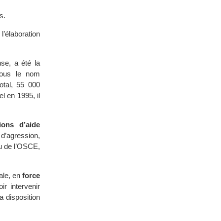
s.
l’élaboration
se, a été la
 sous le nom
otal, 55 000
 en 1995, il
ions d’aide
 d’agression,
u de l’OSCE,
ale, en
force
ir intervenir
a disposition