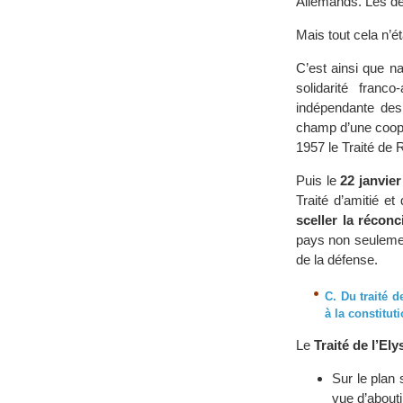
Allemands. Les de
Mais tout cela n’é
C’est ainsi que na
solidarité franc
indépendante des
champ d’une coopé
1957 le Traité de
Puis le
22 janvier
Traité d’amitié et
sceller la réconc
pays non seulemen
de la défense.
C. Du traité d
à la constitu
Le
Traité de l’Ely
Sur le plan 
vue d’about