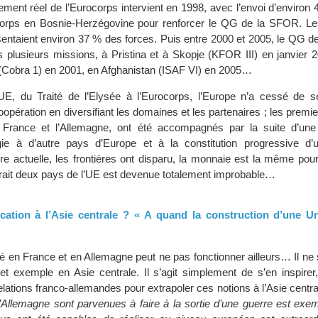
ent réel de l’Eurocorps intervient en 1998, avec l’envoi d’environ 4
orps en Bosnie-Herzégovine pour renforcer le QG de la SFOR. Le
sentaient environ 37 % des forces. Puis entre 2000 et 2005, le QG d
s plusieurs missions, à Pristina et à Skopje (KFOR III) en janvier 
(Cobra 1) en 2001, en Afghanistan (ISAF VI) en 2005…
E, du Traité de l’Elysée à l’Eurocorps, l’Europe n’a cessé de se
oopération en diversifiant les domaines et les partenaires ; les prem
la France et l’Allemagne, ont été accompagnés par la suite d’une
ie à d’autre pays d’Europe et à la constitution progressive d
e actuelle, les frontières ont disparu, la monnaie est la même pour
rait deux pays de l’UE est devenue totalement improbable…
lication à l’Asie centrale ? « A quand la construction d’une U
é en France et en Allemagne peut ne pas fonctionner ailleurs… Il ne 
cet exemple en Asie centrale. Il s’agit simplement de s’en inspirer,
lations franco-allemandes pour extrapoler ces notions à l’Asie centra
l’Allemagne sont parvenues à faire à la sortie d’une guerre est exem