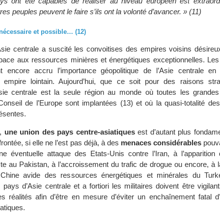
s ont été capables de réaliser au niveau européen est extraord
es peuples peuvent le faire s’ils ont la volonté d’avancer. » (11)
nécessaire et possible… (12)
Asie centrale a suscité les convoitises des empires voisins désireux
ace aux ressources minières et énergétiques exceptionnelles. Les 
 encore accru l’importance géopolitique de l’Asie centrale en
un empire lointain. Aujourd’hui, que ce soit pour des raisons str
sie centrale est la seule région au monde où toutes les grande
nseil de l’Europe sont implantées (13) et où la quasi-totalité de
résentes.
e,
une union des pays centre-asiatiques
est d’autant plus fondame
rontée, si elle ne l’est pas déjà, à des
menaces considérables
pouva
 éventuelle attaque des Etats-Unis contre l’Iran, à l’apparition 
ste au Pakistan, à l’accroissement du trafic de drogue ou encore, à
 Chine avide des ressources énergétiques et minérales du Tur
pays d’Asie centrale et a fortiori les militaires doivent être vigilan
 réalités afin d’être en mesure d’éviter un enchaînement fatal d
atiques.