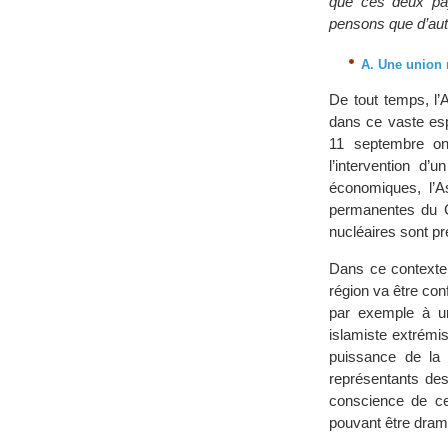
que ces deux pay
pensons que d’autr
A. Une union 
De tout temps, l’
dans ce vaste esp
11 septembre ont
l’intervention d’
économiques, l’A
permanentes du Co
nucléaires sont p
Dans ce context
région va être conf
par exemple à une
islamiste extrémi
puissance de la
représentants des 
conscience de ces
pouvant être dram