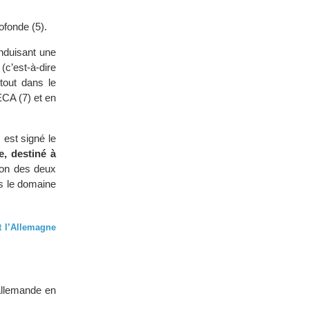
ofonde (5).
nduisant une
c’est-à-dire
tout dans le
ECA (7) et en
 est signé le
e, destiné à
tion des deux
s le domaine
et l’Allemagne
 allemande en