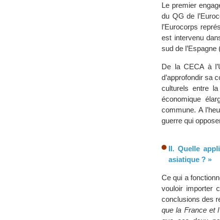
Le premier engagem
du QG de l’Euroc
l’Eurocorps repré
est intervenu dan
sud de l’Espagne 
De la CECA à l’U
d’approfondir sa c
culturels entre 
économique élarg
commune. A l’heur
guerre qui oppose
II. Quelle app
asiatique ? »
Ce qui a fonctionn
vouloir importer 
conclusions des re
que la France et 