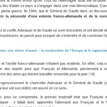
ttre la même erreur qu’en 1918 où l’Allemagne avait été écrasée 
au lieu d’aider ce pays à s’engager dans une voie démocratique. Con
en pleine guerre, fin 1944, que le Général de Gaulle dans un discou
é de
la nécessité d’une entente franco-allemande et de la cons
s le conflit, Adenauer et de Gaulle se sont rencontrés et ont décidé de 
désastreuses du passé pour essayer de s’entendre et de construire l’a
s, une vision d’avenir : la construction de l’Europe et le rapproch
et l’amitié franco-allemande n’étaient pas évidents. En effet, cela 
ale des esprits pour que Français et Allemands parviennent à s
e des amis qui doivent travailler ensemble pour la paix ! (4)
rogressivement le chancelier Adenauer et le Général de Gaulle (a
 leur ont succédés) ont œuvré en ce sens.
e, pour se comprendre, le premier impératif était que Français 
quer : il fallait donc apprendre l’allemand aux Français et le 