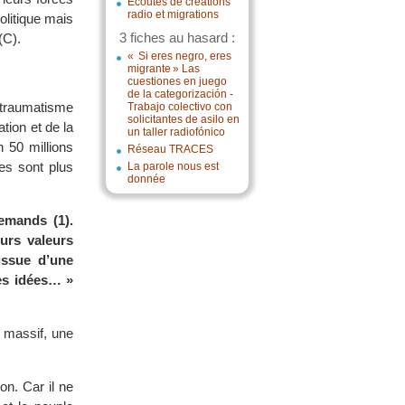
Écoutes de créations
radio et migrations
olitique mais
3 fiches au hasard :
(C).
« Si eres negro, eres
migrante » Las
cuestiones en juego
de la categorización -
e traumatisme
Trabajo colectivo con
solicitantes de asilo en
tion et de la
un taller radiofónico
 50 millions
Réseau TRACES
es sont plus
La parole nous est
donnée
emands (1).
urs valeurs
issue d’une
es idées… »
 massif, une
on. Car il ne