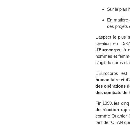
Sur le plan 
En matière 
des projets
L’aspect le plus 
création en 198
d’
Eurocorps
, à 
hommes et femmes 
s’agit du corps d’
L’Eurocorps est
humanitaire et d
des opérations d
des combats de h
Fin 1999, les cinq
de réaction rapi
comme Quartier G
tant de l’OTAN que