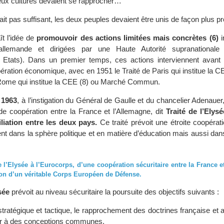
ux cultures devaient se rapprocher…
tait pas suffisant, les deux peuples devaient être unis de façon plus pr
ît l’idée de
promouvoir des actions limitées mais concrètes (6)
i
o-allemande et dirigées par une Haute Autorité supranationale (
 Etats). Dans un premier temps, ces actions interviennent avant 
ration économique, avec en 1951 le Traité de Paris qui institue la C
 Rome qui institue la CEE (8) ou Marché Commun.
 1963
, à l’instigation du Général de Gaulle et du chancelier Adenauer,
 de coopération entre la France et l’Allemagne, dit
Traité de l’Elysé
iliation entre les deux pays.
Ce traité prévoit une étroite coopéra
t dans la sphère politique et en matière d’éducation mais aussi dan
e l’Elysée à l’Eurocorps, d’une coopération sécuritaire entre la France 
tion d’un véritable Corps Européen de Défense.
sée
prévoit au niveau sécuritaire la poursuite des objectifs suivants :
stratégique et tactique, le rapprochement des doctrines française et
ir à des conceptions communes.