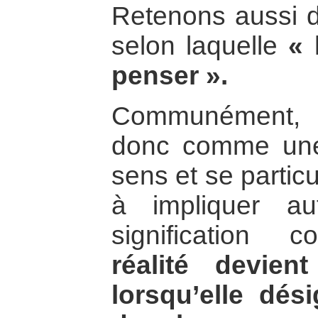
Retenons aussi d
selon laquelle
« 
penser ».
Communément, l
donc comme une 
sens et se partic
à impliquer a
signification c
réalité devie
lorsqu’elle dé