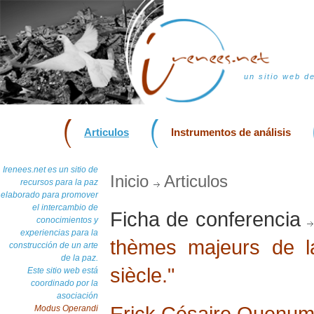
un sitio web d
Articulos
Instrumentos de análisis
Irenees.net es un sitio de
Inicio
Articulos
recursos para la paz
elaborado para promover
el intercambio de
Ficha de conferencia
conocimientos y
experiencias para la
thèmes majeurs de l
construcción de un arte
de la paz.
siècle."
Este sitio web está
coordinado por la
asociación
Erick Césaire Quenu
Modus Operandi