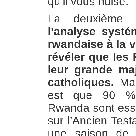
qu’il vous nuise.
La deuxième 
l’analyse systé
rwandaise à la v
révéler que les
leur grande maj
catholiques.
Mai
est que 90 % 
Rwanda sont esse
sur l’Ancien Test
une saison de m