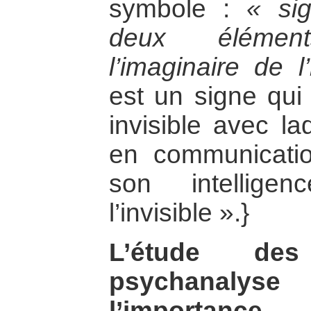
symbole :
« si
deux élémen
l’imaginaire de 
est un signe qui 
invisible avec la
en communicatio
son intellige
l’invisible ».}
L’étude de
psychanaly
l’importanc