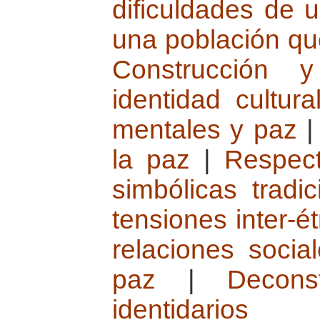
dificuldades de 
una población que
Construcción y
identidad cultura
mentales y paz
la paz
|
Respect
simbólicas tradic
tensiones inter-é
relaciones socia
paz
|
Decons
identidarios