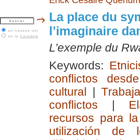
La place du sy
l’imaginaire dan
en irenees.net
en la
Coredem
L’exemple du Rw
Keywords:
Etnic
conflictos desd
cultural
|
Trabaj
conflictos
|
E
recursos para l
utilización de 