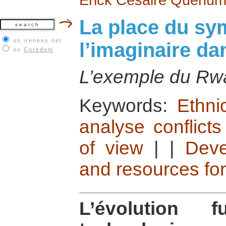
La place du sy
on irenees.net
l’imaginaire dan
on
Coredem
L’exemple du Rw
Keywords:
Ethni
analyse conflicts
of view
|
|
Deve
and resources fo
L’évolution 