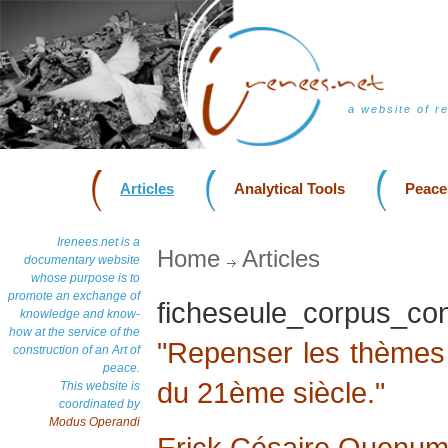
a website of r
Articles
Analytical Tools
Peace
Irenees.net is a
Home
Articles
documentary website
whose purpose is to
promote an exchange of
ficheseule_corpus_c
knowledge and know-
how at the service of the
"Repenser les thèmes 
construction of an Art of
peace.
du 21ème siècle."
This website is
coordinated by
Modus Operandi
Erick Césaire Quenu