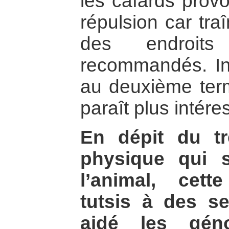
les cafards provo
répulsion car tra
des endroit
recommandés. In
au deuxième ter
paraît plus intére
En dépit du t
physique qui 
l’animal, cett
tutsis à des s
aidé les géno