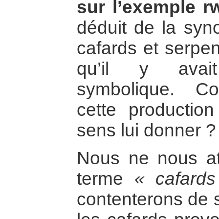
sur l’exemple r
déduit de la syn
cafards et serpen
qu’il y avai
symbolique. C
cette productio
sens lui donner ?
Nous ne nous at
terme
« cafards
contenterons de s