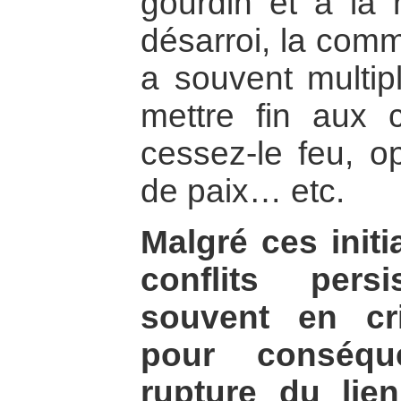
gourdin et à la
désarroi, la comm
a souvent multipl
mettre fin aux c
cessez-le feu, o
de paix… etc.
Malgré ces init
conflits pers
souvent en cr
pour conséqu
rupture du lien