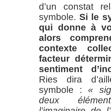
d’un constat re
symbole.
Si le s
qui donne à voir
alors compre
contexte colle
facteur détermi
sentiment d’in
Ries dira d’ai
symbole :
« si
deux élémen
l’imaginaire de 