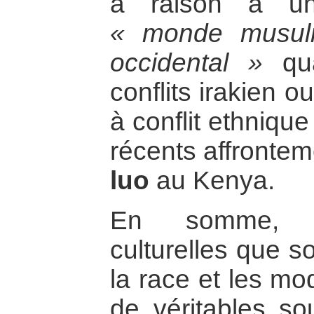
à raison à un
« monde musu
occidental »
qua
conflits irakien 
à conflit ethniqu
récents affronte
luo
au Kenya.
En somme, c
culturelles que son
la race et les mo
de véritables so