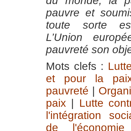
du monde, la pa
pauvre et soumi
toute sorte e
L’Union europ
pauvreté son object
Mots clefs :
Lutt
et pour la pai
pauvreté
|
Organi
paix
|
Lutte cont
l'intégration soci
de l'économie