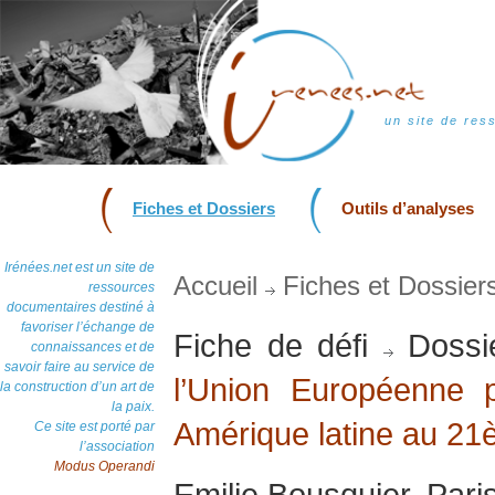
un site de res
Fiches et Dossiers
Outils d’analyses
Irénées.net est un site de
Accueil
Fiches et Dossier
ressources
documentaires destiné à
favoriser l’échange de
Fiche de défi
Dossi
connaissances et de
savoir faire au service de
l’Union Européenne p
la construction d’un art de
la paix.
Amérique latine au 21
Ce site est porté par
l’association
Modus Operandi
Emilie Bousquier, Pari