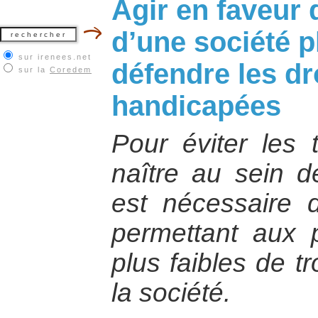
Agir en faveur 
d’une société pl
sur irenees.net
défendre les d
sur la
Coredem
handicapées
Pour éviter les 
naître au sein d
est nécessaire d
permettant aux 
plus faibles de t
la société.