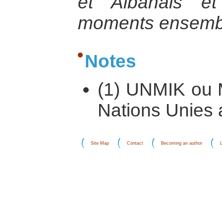
et Albanais e
moments ensem
Notes
(1) UNMIK ou 
Nations Unies 
Site Map
Contact
Becoming an author