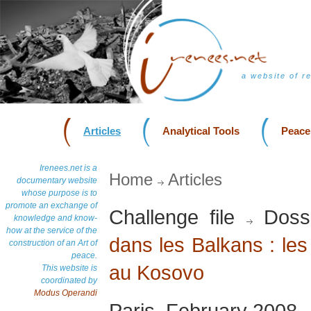
a website of r
Articles
Analytical Tools
Peace
Irenees.net is a
Home
Articles
documentary website
whose purpose is to
promote an exchange of
Challenge file
Doss
knowledge and know-
how at the service of the
dans les Balkans : les
construction of an Art of
peace.
au Kosovo
This website is
coordinated by
Modus Operandi
Paris, February 2008