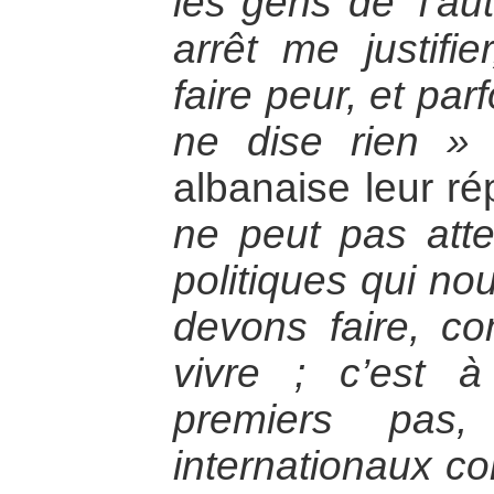
les gens de ‘l’au
arrêt me justif
faire peur, et par
ne dise rien »
;
albanaise leur r
ne peut pas atte
politiques qui no
devons faire, c
vivre ; c’est 
premiers pas,
internationaux co