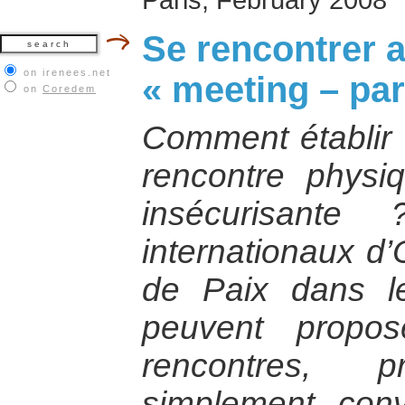
Se rencontrer a
on irenees.net
« meeting – par
on
Coredem
Comment établir 
rencontre physiq
insécurisante
internationaux 
de Paix dans l
peuvent propos
rencontres, p
simplement conv