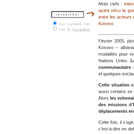
Mots clefs :
Inter
ayant vécu la gue
entre les acteurs 
Kosovo
sur irenees.net
sur la
Coredem
Février 2005, plu
Kosovo – albanai
modalités pour vi
Nations Unies.
L
communautaire
:
et quelques encla
Cette situation
aussi certains se 
Alors
les volonta
des missions d’I
déplacements en 
Cette fois, il s’agi
c’est-à-dire en d