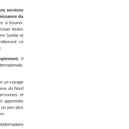
es services
naissance du
es à trouver.
ectuer toutes
tre Serbie et
rellement ce
.
implement.
Il
ernationale,
ise un voyage
ceux du Nord
personnes et
et apprendre
r un peu plus
on.
hebdomadaire