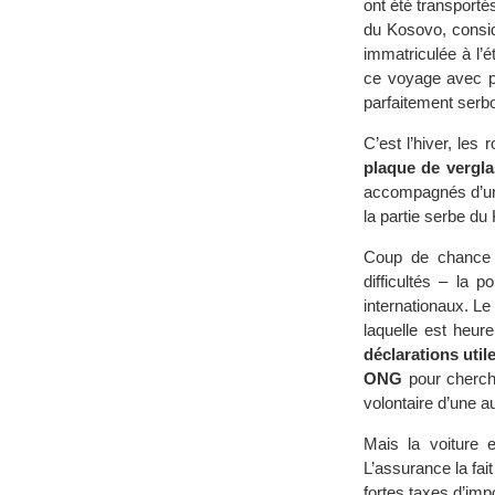
ont été transporté
du Kosovo, consid
immatriculée à l’é
ce voyage avec p
parfaitement serb
C’est l’hiver, les
plaque de vergla
accompagnés d’une
la partie serbe du
Coup de chance :
difficultés – la 
internationaux. Le
laquelle est heur
déclarations util
ONG
pour cherche
volontaire d’une a
Mais la voiture 
L’assurance la fai
fortes taxes d’impo