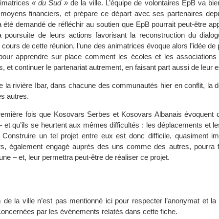
nimatrices
« du Sud »
de la ville. L’équipe de volontaires EpB va bien
moyens financiers, et prépare ce départ avec ses partenaires depu
 a été demandé de réfléchir au soutien que EpB pourrait peut-être ap
 poursuite de leurs actions favorisant la reconstruction du dialog
ours de cette réunion, l’une des animatrices évoque alors l’idée de 
 pour apprendre sur place comment les écoles et les associations tr
s, et continuer le partenariat autrement, en faisant part aussi de leur 
 la rivière Ibar, dans chacune des communautés hier en conflit, la
es autres.
première fois que Kosovars Serbes et Kosovars Albanais évoquent 
 – et qu’ils se heurtent aux mêmes difficultés : les déplacements et l
. Construire un tel projet entre eux est donc difficile, quasiment i
rs, également engagé auprès des uns comme des autres, pourra fac
e – et, leur permettra peut-être de réaliser ce projet.
 de la ville n’est pas mentionné ici pour respecter l’anonymat et la
oncernées par les événements relatés dans cette fiche.