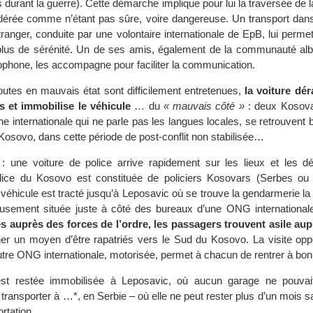
s durant la guerre). Cette démarche implique pour lui la traversée de l
érée comme n’étant pas sûre, voire dangereuse. Un transport dans
tranger, conduite par une volontaire internationale de EpB, lui perme
lus de sérénité. Un de ses amis, également de la communauté al
ophone, les accompagne pour faciliter la communication.
 routes en mauvais état sont difficilement entretenues,
la voiture dé
s et immobilise le véhicule
… du
« mauvais côté »
: deux Kosova
 internationale qui ne parle pas les langues locales, se retrouvent
 Kosovo, dans cette période de post-conflit non stabilisée…
 une voiture de police arrive rapidement sur les lieux et les 
police du Kosovo est constituée de policiers Kosovars (Serbes ou 
 véhicule est tracté jusqu’à Leposavic où se trouve la gendarmerie la
eusement située juste à côté des bureaux d’une ONG international
es auprès des forces de l’ordre, les passagers trouvent asile aup
r un moyen d’être rapatriés vers le Sud du Kosovo. La visite opp
utre ONG internationale, motorisée, permet à chacun de rentrer à bon 
est restée immobilisée à Leposavic, où aucun garage ne pouvait
t transporter à …*, en Serbie – où elle ne peut rester plus d’un mois 
rtation.