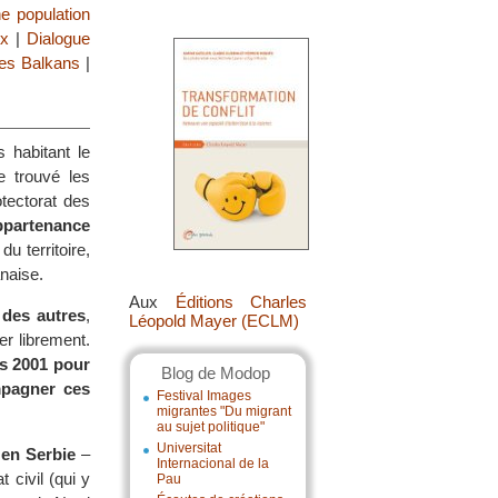
ne population
ix
|
Dialogue
es Balkans
|
 habitant le
e trouvé les
tectorat des
ppartenance
 territoire,
naise.
Aux
Éditions Charles
 des autres
,
Léopold Mayer (ECLM)
er librement.
is 2001 pour
Blog de Modop
mpagner ces
Festival Images
migrantes "Du migrant
au sujet politique"
Universitat
 en Serbie
–
Internacional de la
 civil (qui y
Pau