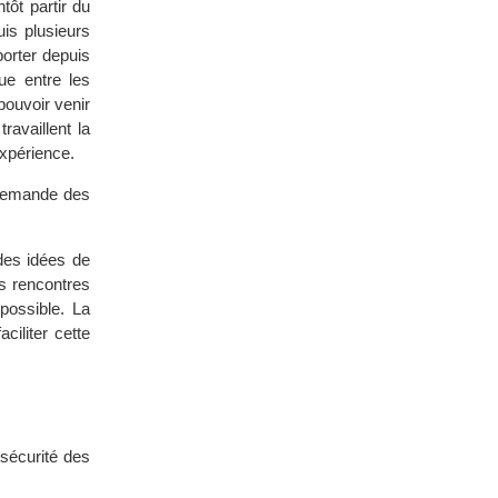
tôt partir du
is plusieurs
porter depuis
ue entre les
pouvoir venir
availlent la
expérience.
 demande des
des idées de
es rencontres
mpossible. La
iliter cette
 sécurité des