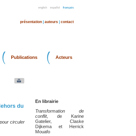
english
español
français
présentation
|
auteurs
|
contact
Publications
Acteurs
En librairie
dehors du
Transformation de
conflit
, de Karine
Gatelier, Claske
pour circuler
Dijkema et Herrick
Mouafo