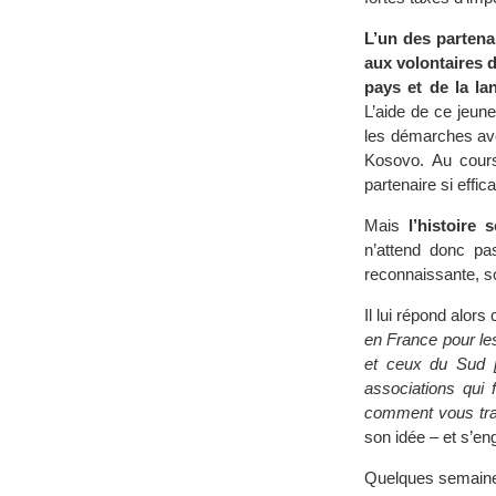
L’un des parten
aux volontaires 
pays et de la la
L’aide de ce jeun
les démarches av
Kosovo. Au cours
partenaire si effi
Mais
l’histoire
n’attend donc pa
reconnaissante, so
Il lui répond alo
en France pour le
et ceux du Sud [
associations qui
comment vous tra
son idée – et s’en
Quelques semaines