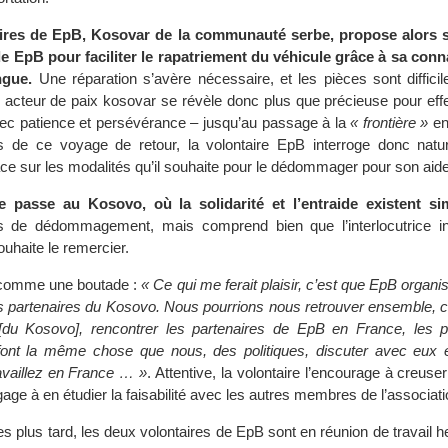
aires de EpB, Kosovar de la communauté serbe, propose alors s
de EpB pour faciliter le rapatriement du véhicule grâce à sa con
ngue.
Une réparation s’avère nécessaire, et les pièces sont difficil
e acteur de paix kosovar se révèle donc plus que précieuse pour eff
ec patience et persévérance – jusqu’au passage à la
« frontière »
en
 de ce voyage de retour, la volontaire EpB interroge donc natu
cace sur les modalités qu’il souhaite pour le dédommager pour son aide
 se passe au Kosovo, où la solidarité et l’entraide existent s
s de dédommagement, mais comprend bien que l’interlocutrice int
uhaite le remercier.
rs comme une boutade :
« Ce qui me ferait plaisir, c’est que EpB organ
s partenaires du Kosovo. Nous pourrions nous retrouver ensemble, 
du Kosovo], rencontrer les partenaires de EpB en France, les 
 font la même chose que nous, des politiques, discuter avec eux 
vaillez en France … »
. Attentive, la volontaire l’encourage à creuse
gage à en étudier la faisabilité avec les autres membres de l’associati
 plus tard, les deux volontaires de EpB sont en réunion de travail 