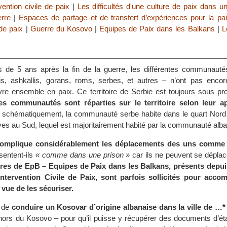
vention civile de paix
|
Les difficultés d'une culture de paix dans u
rre
|
Espaces de partage et de transfert d’expériences pour la pa
de paix
|
Guerre du Kosovo
|
Equipes de Paix dans les Balkans
|
L
s de 5 ans après la fin de la guerre, les différentes communautés
s, ashkallis, gorans, roms, serbes, et autres – n’ont pas encor
vre ensemble en paix. Ce territoire de Serbie est toujours sous pro
es communautés sont réparties sur le territoire selon leur a
 schématiquement, la communauté serbe habite dans le quart Nord du
ves au Sud, lequel est majoritairement habité par la communauté alba
 complique considérablement les déplacements des uns comme
sentent-ils
« comme dans une prison »
car ils ne peuvent se déplac
ires de EpB – Equipes de Paix dans les Balkans, présents depu
ntervention Civile de Paix, sont parfois sollicités pour acco
vue de les sécuriser.
t de
conduire un Kosovar d’origine albanaise dans la ville de …*
ehors du Kosovo – pour qu’il puisse y récupérer des documents d’état