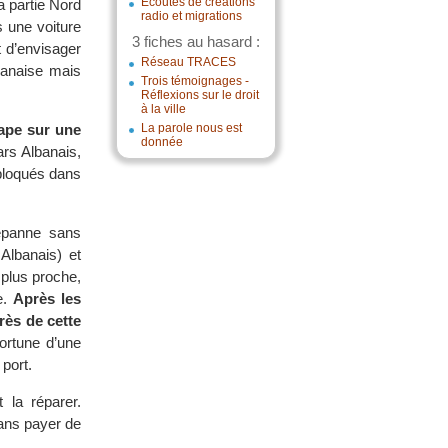
Écoutes de créations
a partie Nord
radio et migrations
 une voiture
3 fiches au hasard :
t d’envisager
Réseau TRACES
banaise mais
Trois témoignages -
Réflexions sur le droit
à la ville
rape sur une
La parole nous est
donnée
rs Albanais,
 bloqués dans
dépanne sans
Albanais) et
 plus proche,
e.
Après les
rès de cette
ortune d’une
port.
 la réparer.
sans payer de