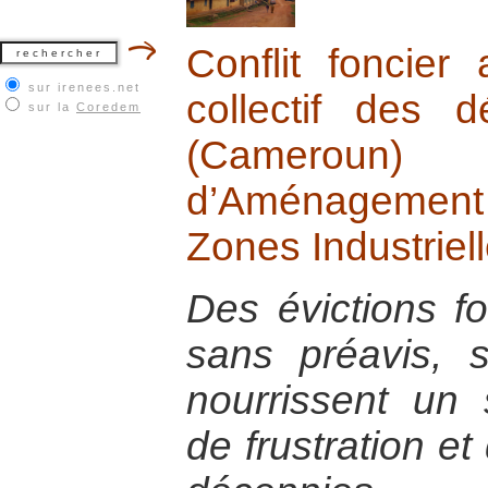
Conflit foncier
sur irenees.net
collectif des
sur la
Coredem
(Cameroun)
d’Aménagement
Zones Industriel
Des évictions f
sans préavis, 
nourrissent un 
de frustration et