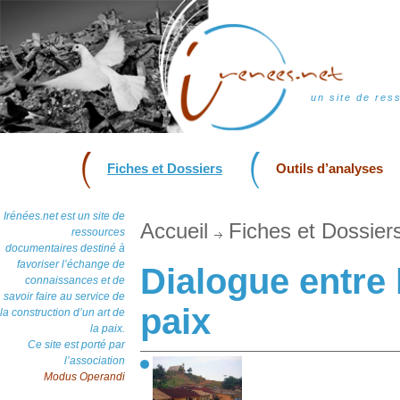
un site de res
Fiches et Dossiers
Outils d’analyses
Irénées.net est un site de
Accueil
Fiches et Dossier
ressources
documentaires destiné à
favoriser l’échange de
Dialogue entre 
connaissances et de
savoir faire au service de
paix
la construction d’un art de
la paix.
Ce site est porté par
l’association
Modus Operandi