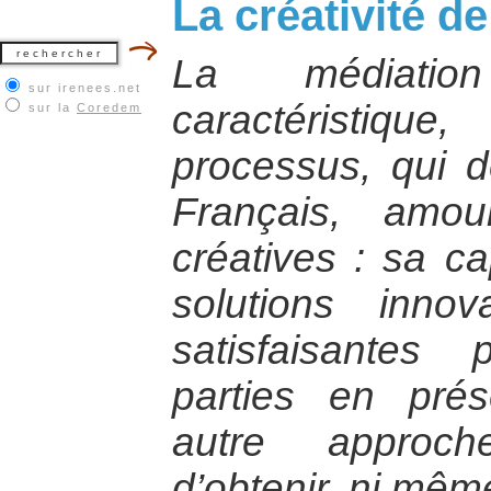
La créativité d
La médiati
sur irenees.net
caractéristiqu
sur la
Coredem
processus, qui d
Français, amou
créatives : sa c
solutions inno
satisfaisante
parties en pré
autre approch
d’obtenir, ni mêm