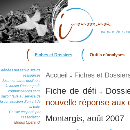
un site de res
Fiches et Dossiers
Outils d’analyses
Irénées.net est un site de
Accueil
Fiches et Dossier
ressources
documentaires destiné à
favoriser l’échange de
Fiche de défi
Dossie
connaissances et de
savoir faire au service de
nouvelle réponse aux c
la construction d’un art de
la paix.
Ce site est porté par
Montargis, août 2007
l’association
Modus Operandi