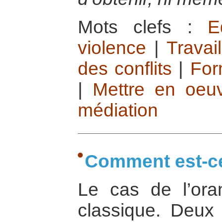
Mots clefs :
E
violence
|
Travai
des conflits
|
For
|
Mettre en oeuv
médiation
Comment est-ce
Le cas de l’or
classique. Deux 